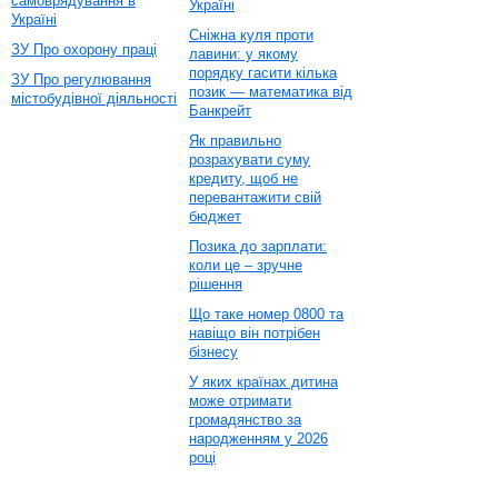
самоврядування в
Україні
Україні
Сніжна куля проти
ЗУ Про охорону праці
лавини: у якому
порядку гасити кілька
ЗУ Про регулювання
позик — математика від
містобудівної діяльності
Банкрейт
Як правильно
розрахувати суму
кредиту, щоб не
перевантажити свій
бюджет
Позика до зарплати:
коли це – зручне
рішення
Що таке номер 0800 та
навіщо він потрібен
бізнесу
У яких країнах дитина
може отримати
громадянство за
народженням у 2026
році