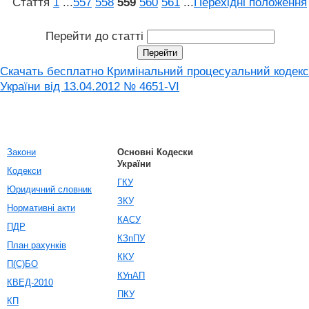
Стаття
1
...
557
558
559
560
561
...
Перехідні положення
Перейти до статті
Скачать бесплатно Кримінальний процесуальний кодекс
України від 13.04.2012 № 4651-VI
Закони
Основні Кодески
України
Кодекси
ГКУ
Юридичний словник
ЗКУ
Нормативні акти
КАСУ
ПДР
КЗпПУ
План рахунків
ККУ
П(С)БО
КУпАП
КВЕД-2010
ПКУ
КП