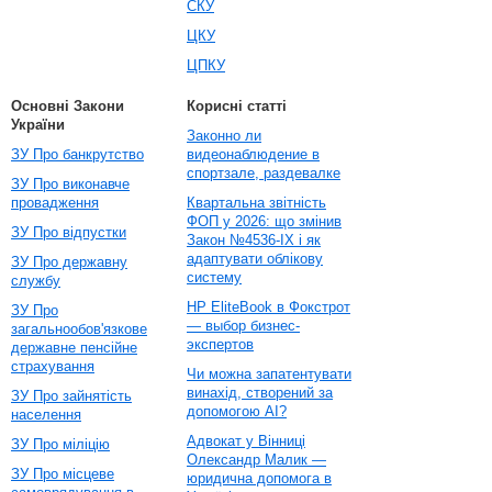
СКУ
ЦКУ
ЦПКУ
Основні Закони
Корисні статті
України
Законно ли
ЗУ Про банкрутство
видеонаблюдение в
спортзале, раздевалке
ЗУ Про виконавче
провадження
Квартальна звітність
ФОП у 2026: що змінив
ЗУ Про відпустки
Закон №4536-IX і як
адаптувати облікову
ЗУ Про державну
систему
службу
HP EliteBook в Фокстрот
ЗУ Про
— выбор бизнес-
загальнообов'язкове
экспертов
державне пенсійне
страхування
Чи можна запатентувати
винахід, створений за
ЗУ Про зайнятість
допомогою AI?
населення
Адвокат у Вінниці
ЗУ Про міліцію
Олександр Малик —
ЗУ Про місцеве
юридична допомога в