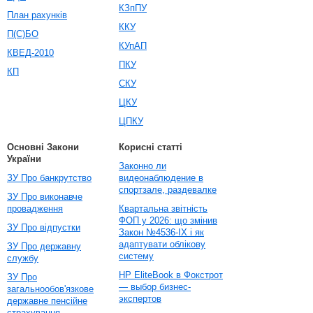
КЗпПУ
План рахунків
ККУ
П(С)БО
КУпАП
КВЕД-2010
ПКУ
КП
СКУ
ЦКУ
ЦПКУ
Основні Закони
Корисні статті
України
Законно ли
ЗУ Про банкрутство
видеонаблюдение в
спортзале, раздевалке
ЗУ Про виконавче
провадження
Квартальна звітність
ФОП у 2026: що змінив
ЗУ Про відпустки
Закон №4536-IX і як
адаптувати облікову
ЗУ Про державну
систему
службу
HP EliteBook в Фокстрот
ЗУ Про
— выбор бизнес-
загальнообов'язкове
экспертов
державне пенсійне
страхування