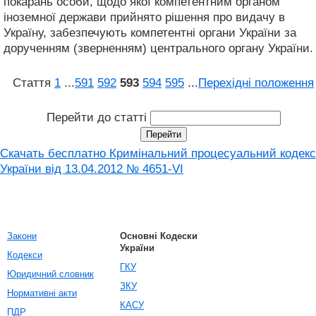
покарань особи, щодо якої компетентним органом
іноземної держави прийнято рішення про видачу в
Україну, забезпечують компетентні органи України за
дорученням (зверненням) центрального органу України.
Стаття
1
...
591
592
593
594
595
...
Перехідні положення
Перейти до статті
Скачать бесплатно Кримінальний процесуальний кодекс
України від 13.04.2012 № 4651-VI
Закони
Основні Кодески
України
Кодекси
ГКУ
Юридичний словник
ЗКУ
Нормативні акти
КАСУ
ПДР