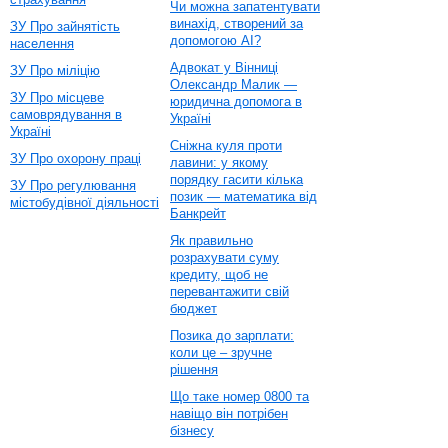
Чи можна запатентувати
винахід, створений за
ЗУ Про зайнятість
допомогою AI?
населення
Адвокат у Вінниці
ЗУ Про міліцію
Олександр Малик —
ЗУ Про місцеве
юридична допомога в
самоврядування в
Україні
Україні
Сніжна куля проти
ЗУ Про охорону праці
лавини: у якому
порядку гасити кілька
ЗУ Про регулювання
позик — математика від
містобудівної діяльності
Банкрейт
Як правильно
розрахувати суму
кредиту, щоб не
перевантажити свій
бюджет
Позика до зарплати:
коли це – зручне
рішення
Що таке номер 0800 та
навіщо він потрібен
бізнесу