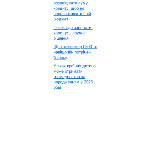
розрахувати суму
кредиту, щоб не
перевантажити свій
бюджет
Позика до зарплати:
коли це – зручне
рішення
Що таке номер 0800 та
навіщо він потрібен
бізнесу
У яких країнах дитина
може отримати
громадянство за
народженням у 2026
році