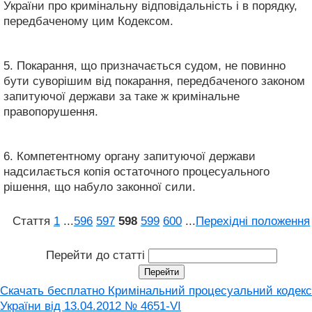
України про кримінальну відповідальність і в порядку,
передбаченому цим Кодексом.
5. Покарання, що призначається судом, не повинно
бути суворішим від покарання, передбаченого законом
запитуючої держави за таке ж кримінальне
правопорушення.
6. Компетентному органу запитуючої держави
надсилається копія остаточного процесуального
рішення, що набуло законної сили.
Стаття
1
...
596
597
598
599
600
...
Перехідні положення
Перейти до статті
Скачать бесплатно Кримінальний процесуальний кодекс
України від 13.04.2012 № 4651-VI