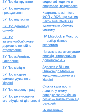
ЗУ Про банкрутство
видеонаблюдение в
спортзале, раздевалке
ЗУ Про виконавче
провадження
Квартальна звітність
ФОП у 2026: що змінив
ЗУ Про відпустки
Закон №4536-IX і як
адаптувати облікову
ЗУ Про державну
систему
службу
HP EliteBook в Фокстрот
ЗУ Про
— выбор бизнес-
загальнообов'язкове
экспертов
державне пенсійне
страхування
Чи можна запатентувати
винахід, створений за
ЗУ Про зайнятість
допомогою AI?
населення
Адвокат у Вінниці
ЗУ Про міліцію
Олександр Малик —
ЗУ Про місцеве
юридична допомога в
самоврядування в
Україні
Україні
Сніжна куля проти
ЗУ Про охорону праці
лавини: у якому
порядку гасити кілька
ЗУ Про регулювання
позик — математика від
містобудівної діяльності
Банкрейт
Як правильно