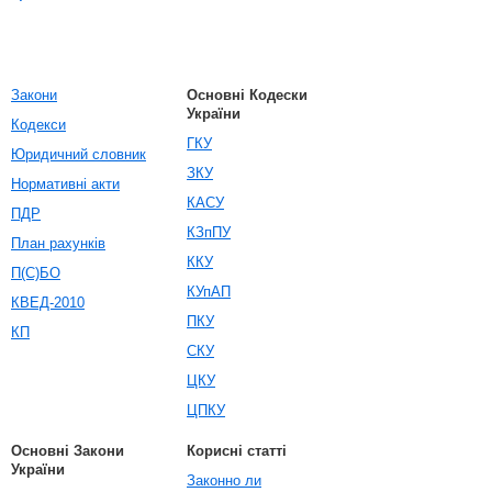
Закони
Основні Кодески
України
Кодекси
ГКУ
Юридичний словник
ЗКУ
Нормативні акти
КАСУ
ПДР
КЗпПУ
План рахунків
ККУ
П(С)БО
КУпАП
КВЕД-2010
ПКУ
КП
СКУ
ЦКУ
ЦПКУ
Основні Закони
Корисні статті
України
Законно ли