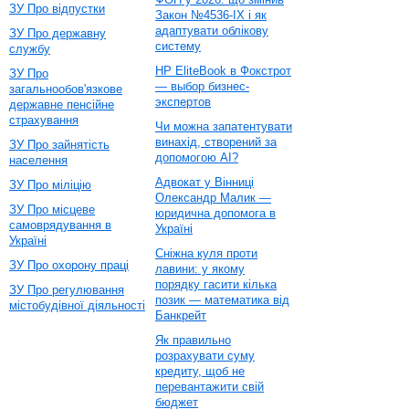
ЗУ Про відпустки
Закон №4536-IX і як
адаптувати облікову
ЗУ Про державну
систему
службу
HP EliteBook в Фокстрот
ЗУ Про
— выбор бизнес-
загальнообов'язкове
экспертов
державне пенсійне
страхування
Чи можна запатентувати
винахід, створений за
ЗУ Про зайнятість
допомогою AI?
населення
Адвокат у Вінниці
ЗУ Про міліцію
Олександр Малик —
ЗУ Про місцеве
юридична допомога в
самоврядування в
Україні
Україні
Сніжна куля проти
ЗУ Про охорону праці
лавини: у якому
порядку гасити кілька
ЗУ Про регулювання
позик — математика від
містобудівної діяльності
Банкрейт
Як правильно
розрахувати суму
кредиту, щоб не
перевантажити свій
бюджет