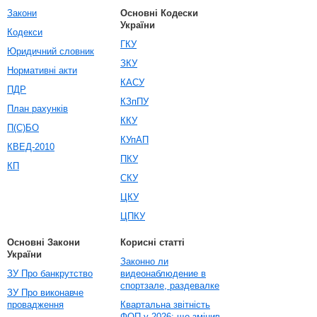
Закони
Основні Кодески
України
Кодекси
ГКУ
Юридичний словник
ЗКУ
Нормативні акти
КАСУ
ПДР
КЗпПУ
План рахунків
ККУ
П(С)БО
КУпАП
КВЕД-2010
ПКУ
КП
СКУ
ЦКУ
ЦПКУ
Основні Закони
Корисні статті
України
Законно ли
ЗУ Про банкрутство
видеонаблюдение в
спортзале, раздевалке
ЗУ Про виконавче
провадження
Квартальна звітність
ФОП у 2026: що змінив