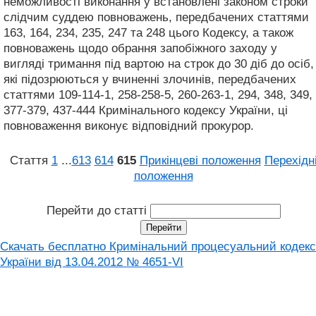
неможливості виконання у встановлені законом строки
слідчим суддею повноважень, передбачених статтями
163, 164, 234, 235, 247 та 248 цього Кодексу, а також
повноважень щодо обрання запобіжного заходу у
вигляді тримання під вартою на строк до 30 діб до осіб,
які підозрюються у вчиненні злочинів, передбачених
статтями 109-114-1, 258-258-5, 260-263-1, 294, 348, 349,
377-379, 437-444 Кримінального кодексу України, ці
повноваження виконує відповідний прокурор.
Стаття
1
...
613
614
615
Прикінцеві положення
Перехідн
положення
Перейти до статті
Скачать бесплатно Кримінальний процесуальний кодекс
України від 13.04.2012 № 4651-VI