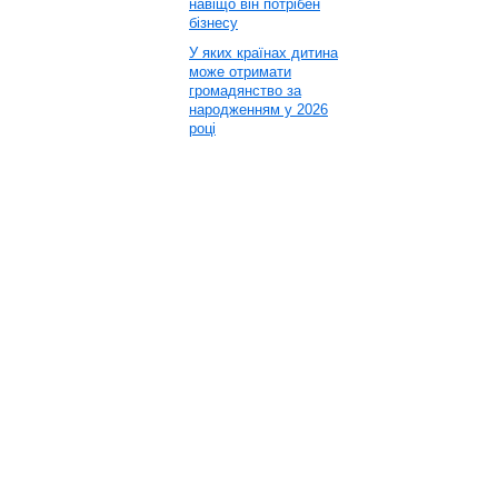
навіщо він потрібен
бізнесу
У яких країнах дитина
може отримати
громадянство за
народженням у 2026
році