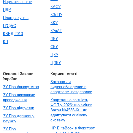
Нормативні акти
КАСУ
ПДР
КЗпПУ
План рахунків
ККУ
П(С)БО
КУпАП
КВЕД-2010
ПКУ
КП
СКУ
ЦКУ
ЦПКУ
Основні Закони
Корисні статті
України
Законно ли
ЗУ Про банкрутство
видеонаблюдение в
спортзале, раздевалке
ЗУ Про виконавче
провадження
Квартальна звітність
ФОП у 2026: що змінив
ЗУ Про відпустки
Закон №4536-IX і як
адаптувати облікову
ЗУ Про державну
систему
службу
HP EliteBook в Фокстрот
ЗУ Про