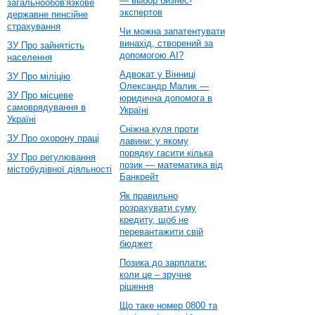
— выбор бизнес-
загальнообов'язкове
экспертов
державне пенсійне
страхування
Чи можна запатентувати
винахід, створений за
ЗУ Про зайнятість
допомогою AI?
населення
Адвокат у Вінниці
ЗУ Про міліцію
Олександр Малик —
ЗУ Про місцеве
юридична допомога в
самоврядування в
Україні
Україні
Сніжна куля проти
ЗУ Про охорону праці
лавини: у якому
порядку гасити кілька
ЗУ Про регулювання
позик — математика від
містобудівної діяльності
Банкрейт
Як правильно
розрахувати суму
кредиту, щоб не
перевантажити свій
бюджет
Позика до зарплати:
коли це – зручне
рішення
Що таке номер 0800 та