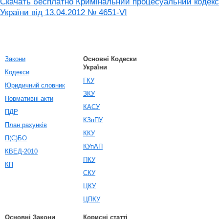
Скачать бесплатно Кримінальний процесуальний кодекс
України від 13.04.2012 № 4651-VI
Закони
Основні Кодески
України
Кодекси
ГКУ
Юридичний словник
ЗКУ
Нормативні акти
КАСУ
ПДР
КЗпПУ
План рахунків
ККУ
П(С)БО
КУпАП
КВЕД-2010
ПКУ
КП
СКУ
ЦКУ
ЦПКУ
Основні Закони
Корисні статті