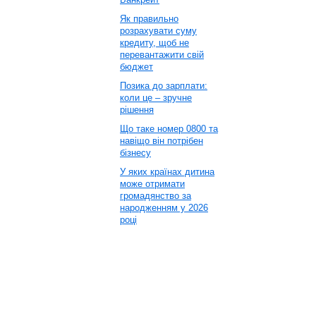
Як правильно
розрахувати суму
кредиту, щоб не
перевантажити свій
бюджет
Позика до зарплати:
коли це – зручне
рішення
Що таке номер 0800 та
навіщо він потрібен
бізнесу
У яких країнах дитина
може отримати
громадянство за
народженням у 2026
році