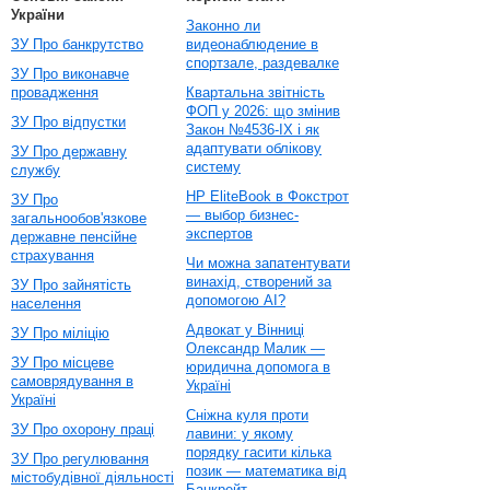
України
Законно ли
ЗУ Про банкрутство
видеонаблюдение в
спортзале, раздевалке
ЗУ Про виконавче
провадження
Квартальна звітність
ФОП у 2026: що змінив
ЗУ Про відпустки
Закон №4536-IX і як
адаптувати облікову
ЗУ Про державну
систему
службу
HP EliteBook в Фокстрот
ЗУ Про
— выбор бизнес-
загальнообов'язкове
экспертов
державне пенсійне
страхування
Чи можна запатентувати
винахід, створений за
ЗУ Про зайнятість
допомогою AI?
населення
Адвокат у Вінниці
ЗУ Про міліцію
Олександр Малик —
ЗУ Про місцеве
юридична допомога в
самоврядування в
Україні
Україні
Сніжна куля проти
ЗУ Про охорону праці
лавини: у якому
порядку гасити кілька
ЗУ Про регулювання
позик — математика від
містобудівної діяльності
Банкрейт