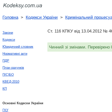
Головна
>
Кодекси України
>
Кримінальний процесуа
Ст. 116 КПКУ від 13.04.2012 № 4
Закони
Кодекси
Чинний зі змінами. Перевірено 
Юридичний словник
Нормативні акти
ПДР
План рахунків
П(С)БО
КВЕД-2010
КП
Основні Кодески України
ГКУ