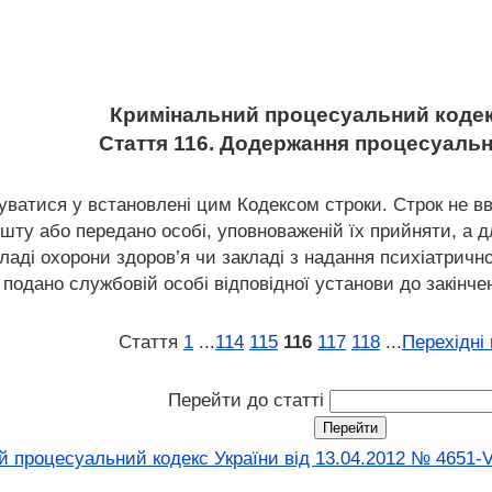
Кримінальний процесуальний кодек
Стаття 116. Додержання процесуальн
нуватися у встановлені цим Кодексом строки. Строк не 
ошту або передано особі, уповноваженій їх прийняти, а 
аді охорони здоров’я чи закладі з надання психіатрично
подано службовій особі відповідної установи до закінчен
Стаття
1
...
114
115
116
117
118
...
Перехідні
Перейти до статті
 процесуальний кодекс України від 13.04.2012 № 4651-V