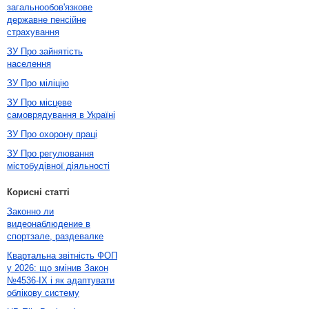
загальнообов'язкове
державне пенсійне
страхування
ЗУ Про зайнятість
населення
ЗУ Про міліцію
ЗУ Про місцеве
самоврядування в Україні
ЗУ Про охорону праці
ЗУ Про регулювання
містобудівної діяльності
Корисні статті
Законно ли
видеонаблюдение в
спортзале, раздевалке
Квартальна звітність ФОП
у 2026: що змінив Закон
№4536-IX і як адаптувати
облікову систему