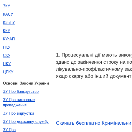
ЗКУ
КАСУ
КЗпПУ
ККУ
КУпАП
ПКУ
1. Процесуальні дії мають вико
СКУ
здано до закінчення строку на п
ЦКУ
лікувально-профілактичному закл
ЦПКУ
якщо скаргу або інший документ 
Основні Закони України
ЗУ Про банкрутство
ЗУ Про виконавче
провадження
ЗУ Про відпустки
ЗУ Про державну службу
Скачать бесплатно Кримінальний
ЗУ Про