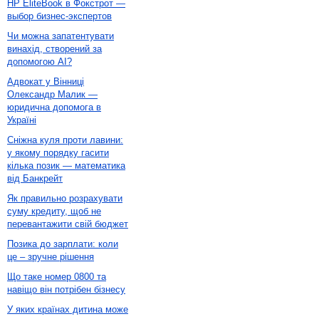
HP EliteBook в Фокстрот —
выбор бизнес-экспертов
Чи можна запатентувати
винахід, створений за
допомогою AI?
Адвокат у Вінниці
Олександр Малик —
юридична допомога в
Україні
Сніжна куля проти лавини:
у якому порядку гасити
кілька позик — математика
від Банкрейт
Як правильно розрахувати
суму кредиту, щоб не
перевантажити свій бюджет
Позика до зарплати: коли
це – зручне рішення
Що таке номер 0800 та
навіщо він потрібен бізнесу
У яких країнах дитина може