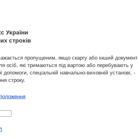
с України
их строків
вважається пропущеним, якщо скаргу або інший документ
для осіб, які тримаються під вартою або перебувають у
ї допомоги, спеціальній навчально-виховній установі, -
ня строку.
 положення
I