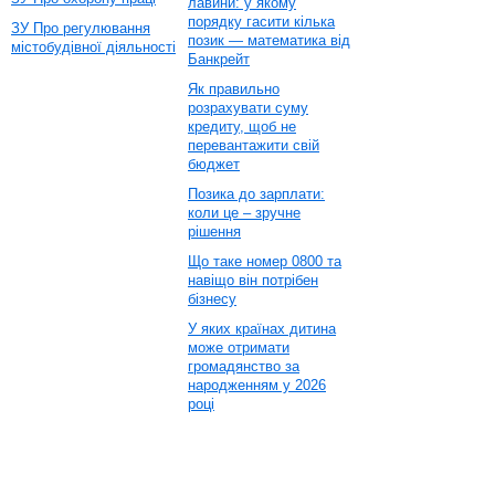
лавини: у якому
порядку гасити кілька
ЗУ Про регулювання
позик — математика від
містобудівної діяльності
Банкрейт
Як правильно
розрахувати суму
кредиту, щоб не
перевантажити свій
бюджет
Позика до зарплати:
коли це – зручне
рішення
Що таке номер 0800 та
навіщо він потрібен
бізнесу
У яких країнах дитина
може отримати
громадянство за
народженням у 2026
році