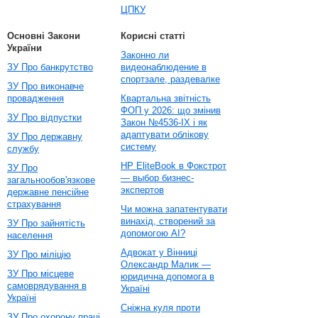
ЦПКУ
Основні Закони
Корисні статті
України
Законно ли
ЗУ Про банкрутство
видеонаблюдение в
спортзале, раздевалке
ЗУ Про виконавче
провадження
Квартальна звітність
ФОП у 2026: що змінив
ЗУ Про відпустки
Закон №4536-IX і як
адаптувати облікову
ЗУ Про державну
систему
службу
HP EliteBook в Фокстрот
ЗУ Про
— выбор бизнес-
загальнообов'язкове
экспертов
державне пенсійне
страхування
Чи можна запатентувати
винахід, створений за
ЗУ Про зайнятість
допомогою AI?
населення
Адвокат у Вінниці
ЗУ Про міліцію
Олександр Малик —
ЗУ Про місцеве
юридична допомога в
самоврядування в
Україні
Україні
Сніжна куля проти
ЗУ Про охорону праці