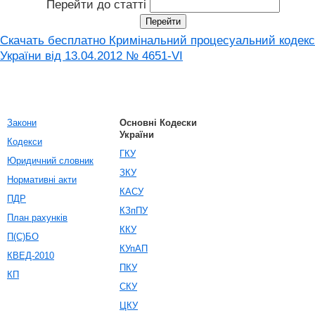
Перейти до статті
Скачать бесплатно Кримінальний процесуальний кодекс
України від 13.04.2012 № 4651-VI
Закони
Основні Кодески
України
Кодекси
ГКУ
Юридичний словник
ЗКУ
Нормативні акти
КАСУ
ПДР
КЗпПУ
План рахунків
ККУ
П(С)БО
КУпАП
КВЕД-2010
ПКУ
КП
СКУ
ЦКУ