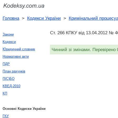
Головна
>
Кодекси України
>
Кримінальний процесуа
Ст. 266 КПКУ від 13.04.2012 № 4
Закони
Кодекси
Чинний зі змінами. Перевірено 
Юридичний словник
Нормативні акти
ПДР
План рахунків
П(С)БО
КВЕД-2010
КП
Основні Кодески України
ГКУ