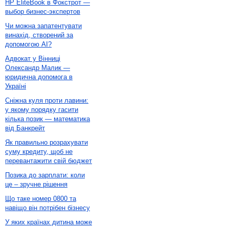
HP EliteBook в Фокстрот —
выбор бизнес-экспертов
Чи можна запатентувати
винахід, створений за
допомогою AI?
Адвокат у Вінниці
Олександр Малик —
юридична допомога в
Україні
Сніжна куля проти лавини:
у якому порядку гасити
кілька позик — математика
від Банкрейт
Як правильно розрахувати
суму кредиту, щоб не
перевантажити свій бюджет
Позика до зарплати: коли
це – зручне рішення
Що таке номер 0800 та
навіщо він потрібен бізнесу
У яких країнах дитина може