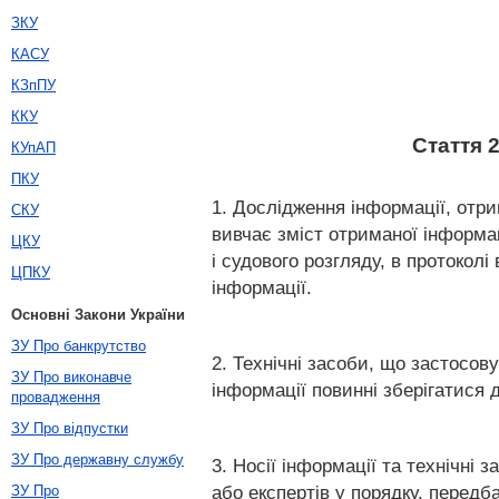
ЗКУ
КАСУ
КЗпПУ
ККУ
Стаття 
КУпАП
ПКУ
1. Дослідження інформації, отри
СКУ
вивчає зміст отриманої інформа
ЦКУ
і судового розгляду, в протокол
ЦПКУ
інформації.
Основні Закони України
ЗУ Про банкрутство
2. Технічні засоби, що застосов
ЗУ Про виконавче
інформації повинні зберігатися 
провадження
ЗУ Про відпустки
ЗУ Про державну службу
3. Носії інформації та технічні
або експертів у порядку, перед
ЗУ Про