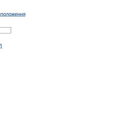
 положення
I