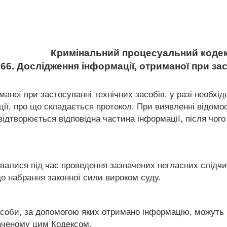
Кримінальний процесуальний кодек
266. Дослідження інформації, отриманої при за
маної при застосуванні технічних засобів, у разі необхі
ції, про що складається протокол. При виявленні відом
і відтворюється відповідна частина інформації, після чо
увалися під час проведення зазначених негласних слідчих
до набрання законної сили вироком суду.
 засоби, за допомогою яких отримано інформацію, можуть
баченому цим Кодексом.