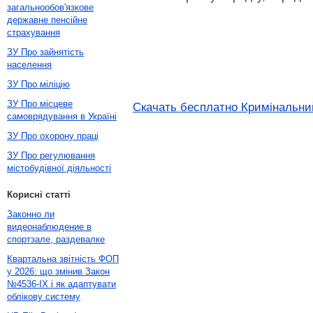
загальнообов'язкове
державне пенсійне
страхування
ЗУ Про зайнятість
населення
ЗУ Про міліцію
ЗУ Про місцеве
Скачать бесплатно Кримінальний
самоврядування в Україні
ЗУ Про охорону праці
ЗУ Про регулювання
містобудівної діяльності
Корисні статті
Законно ли
видеонаблюдение в
спортзале, раздевалке
Квартальна звітність ФОП
у 2026: що змінив Закон
№4536-IX і як адаптувати
облікову систему