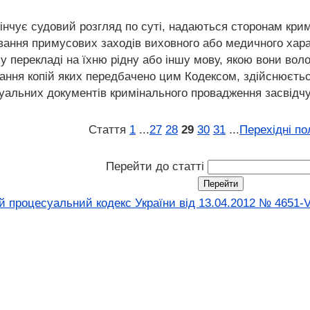
кінчує судовий розгляд по суті, надаються сторонам кри
ання примусових заходів виховного або медичного хара
 у перекладі на їхню рідну або іншу мову, якою вони во
ання копій яких передбачено цим Кодексом, здійснюєть
уальних документів кримінального провадження засвідч
Стаття
1
...
27
28
29
30
31
...
Перехідні п
Перейти до статті
 процесуальний кодекс України від 13.04.2012 № 4651-V