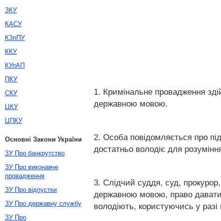
ЗКУ
КАСУ
КЗпПУ
ККУ
КУпАП
ПКУ
1. Кримінальне провадження зд
СКУ
державною мовою.
ЦКУ
ЦПКУ
2. Особа повідомляється про п
Основні Закони України
достатньо володіє для розуміння
ЗУ Про банкрутство
ЗУ Про виконавче
провадження
3. Слідчий суддя, суд, прокуро
ЗУ Про відпустки
державною мовою, право давати 
ЗУ Про державну службу
володіють, користуючись у разі
ЗУ Про