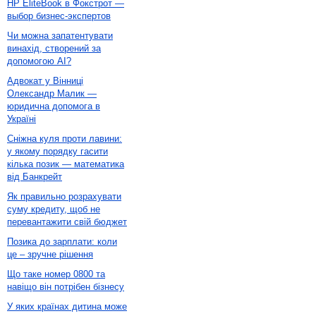
HP EliteBook в Фокстрот —
выбор бизнес-экспертов
Чи можна запатентувати
винахід, створений за
допомогою AI?
Адвокат у Вінниці
Олександр Малик —
юридична допомога в
Україні
Сніжна куля проти лавини:
у якому порядку гасити
кілька позик — математика
від Банкрейт
Як правильно розрахувати
суму кредиту, щоб не
перевантажити свій бюджет
Позика до зарплати: коли
це – зручне рішення
Що таке номер 0800 та
навіщо він потрібен бізнесу
У яких країнах дитина може