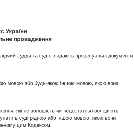
с України
альне провадження
лідчий суддя та суд складають процесуальні документи
ною мовою або будь-якою іншою мовою, якою вона
ження, які не володіють чи недостатньо володіють
тупати в суді рідною або іншою мовою, якою вони
аченому цим Кодексом.