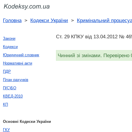
Головна
>
Кодекси України
>
Кримінальний процесуа
Ст. 29 КПКУ від 13.04.2012 № 46
Закони
Кодекси
Чинний зі змінами. Перевірено 
Юридичний словник
Нормативні акти
ПДР
План рахунків
П(С)БО
КВЕД-2010
КП
Основні Кодески України
ГКУ