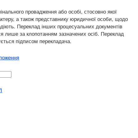
мінального провадження або особі, стосовно якої
ктеру, а також представнику юридичної особи, щодо
лодіють. Переклад інших процесуальних документів
ся лише за клопотанням зазначених осіб. Переклад
ується підписом перекладача.
оложення
I