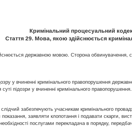
Кримінальний процесуальний кодек
Стаття 29. Мова, якою здійснюється кримін
ійснюється державною мовою. Сторона обвинувачення, с
ідозру у вчиненні кримінального правопорушення держав
 суті підозри у вчиненні кримінального правопорушення.
р, слідчий забезпечують учасникам кримінального провад
показання, заявляти клопотання і подавати скарги, вис
 необхідності послугами перекладача в порядку, передб