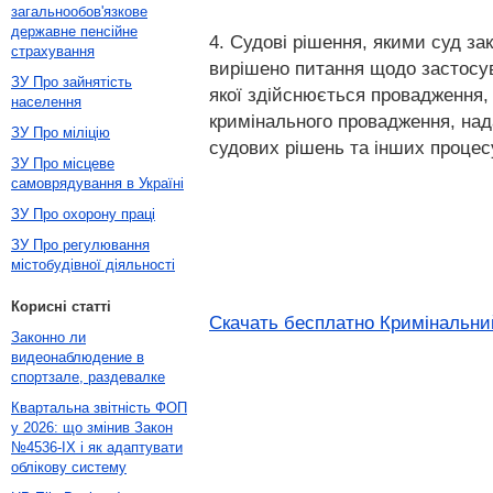
загальнообов'язкове
державне пенсійне
4. Судові рішення, якими суд за
страхування
вирішено питання щодо застосув
ЗУ Про зайнятість
якої здійснюється провадження,
населення
кримінального провадження, над
ЗУ Про міліцію
судових рішень та інших процес
ЗУ Про місцеве
самоврядування в Україні
ЗУ Про охорону праці
ЗУ Про регулювання
містобудівної діяльності
Корисні статті
Скачать бесплатно Кримінальний
Законно ли
видеонаблюдение в
спортзале, раздевалке
Квартальна звітність ФОП
у 2026: що змінив Закон
№4536-IX і як адаптувати
облікову систему