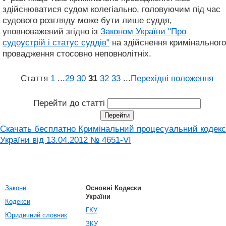
здійснюватися судом колегіально, головуючим під час
судового розгляду може бути лише суддя,
уповноважений згідно із
Законом України "Про
судоустрій і статус суддів"
на здійснення кримінального
провадження стосовно неповнолітніх.
Стаття
1
...
29
30
31
32
33
...
Перехідні положення
Перейти до статті
Скачать бесплатно Кримінальний процесуальний кодекс
України від 13.04.2012 № 4651-VI
Закони
Основні Кодески
України
Кодекси
ГКУ
Юридичний словник
ЗКУ