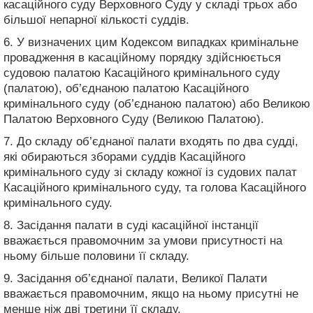
касаційного суду Верховного Суду у складі трьох або
більшої непарної кількості суддів.
6. У визначених цим Кодексом випадках кримінальне
провадження в касаційному порядку здійснюється
судовою палатою Касаційного кримінального суду
(палатою), об’єднаною палатою Касаційного
кримінального суду (об’єднаною палатою) або Великою
Палатою Верховного Суду (Великою Палатою).
7. До складу об’єднаної палати входять по два судді,
які обираються зборами суддів Касаційного
кримінального суду зі складу кожної із судових палат
Касаційного кримінального суду, та голова Касаційного
кримінального суду.
8. Засідання палати в суді касаційної інстанції
вважається правомочним за умови присутності на
ньому більше половини її складу.
9. Засідання об’єднаної палати, Великої Палати
вважається правомочним, якщо на ньому присутні не
менше ніж дві третини її складу.