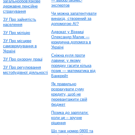
— выбор бизнес-
загальнообов'язкове
экспертов
державне пенсійне
страхування
Чи можна запатентувати
винахід, створений за
ЗУ Про зайнятість
допомогою AI?
населення
Адвокат у Вінниці
ЗУ Про міліцію
Олександр Малик —
ЗУ Про місцеве
юридична допомога в
самоврядування в
Україні
Україні
Сніжна куля проти
ЗУ Про охорону праці
лавини: у якому
порядку гасити кілька
ЗУ Про регулювання
позик — математика від
містобудівної діяльності
Банкрейт
Як правильно
розрахувати суму
кредиту, щоб не
перевантажити свій
бюджет
Позика до зарплати:
коли це – зручне
рішення
Що таке номер 0800 та