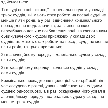
здійснюється:
1) в суді першої інстанції - колегіально судом у складі
трьох суддів, які мають стаж роботи на посаді судді не
менше п’яти років, а у разі здійснення кримінального
провадження щодо злочинів, за вчинення яких
передбачено довічне позбавлення волі, за клопотанням
обвинуваченого - судом присяжних у складі двох
суддів, які мають стаж роботи на посаді судді не менше
п’яти років, та трьох присяжних;
2) в апеляційному порядку - колегіально судом у складі
п’яти суддів;
3) в касаційному порядку - колегією суддів у складі
семи суддів.
Кримінальне провадження щодо цієї категорії осіб під
час досудового розслідування здійснюється слідчим
суддею одноособово, а в разі оскарження його ухвал в
апеляційному порядку - колегіально судом у складі не
менше трьох суддів.