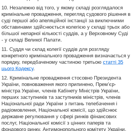
10. Незалежно від того, у якому складі розглядалося
кримінальне провадження, перегляд судового рішення в
суді першої або апеляційної інстанції за виключними
обставинами здійснюється колегією у складі трьох або
більшої непарної кількості суддів, а у Верховному Суді
- у складі Великої Палати.
11. Суддя чи склад колегії суддів для розгляду
конкретного кримінального провадження визначається у
порядку, передбаченому частиною третьою
статті 35
цього Кодексу
.
12. Кримінальне провадження стосовно Президента
України, повноваження якого припинено, Прем’єр-
міністра України, членів Кабінету Міністрів України,
перших заступників та заступників міністрів, членів
Національної ради України з питань телебачення і
радіомовлення, Національної комісії, що здійснює
державне регулювання у сфері ринків фінансових
послуг, Національної комісії з цінних паперів та
фондового ринку, Антимонопольного комітету України,