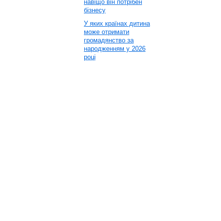
навіщо він потрібен
бізнесу
У яких країнах дитина
може отримати
громадянство за
народженням у 2026
році