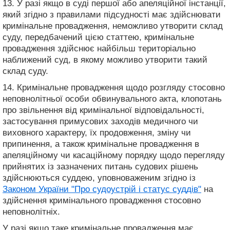
13. У разі якщо в суді першої або апеляційної інстанції,
який згідно з правилами підсудності має здійснювати
кримінальне провадження, неможливо утворити склад
суду, передбачений цією статтею, кримінальне
провадження здійснює найбільш територіально
наближений суд, в якому можливо утворити такий
склад суду.
14. Кримінальне провадження щодо розгляду стосовно
неповнолітньої особи обвинувального акта, клопотань
про звільнення від кримінальної відповідальності,
застосування примусових заходів медичного чи
виховного характеру, їх продовження, зміну чи
припинення, а також кримінальне провадження в
апеляційному чи касаційному порядку щодо перегляду
прийнятих із зазначених питань судових рішень
здійснюються суддею, уповноваженим згідно із
Законом України "Про судоустрій і статус суддів"
на
здійснення кримінального провадження стосовно
неповнолітніх.
У разі якщо таке кримінальне провадження має