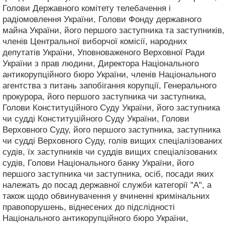
Голови Державного комітету телебачення і
радіомовлення України, Голови Фонду державного
майна України, його першого заступника та заступників,
членів Центральної виборчої комісії, народних
депутатів України, Уповноваженого Верховної Ради
України з прав людини, Директора Національного
антикорупційного бюро України, членів Національного
агентства з питань запобігання корупції, Генерального
прокурора, його першого заступника чи заступника,
Голови Конституційного Суду України, його заступника
чи судді Конституційного Суду України, Голови
Верховного Суду, його першого заступника, заступника
чи судді Верховного Суду, голів вищих спеціалізованих
судів, їх заступників чи суддів вищих спеціалізованих
судів, Голови Національного банку України, його
першого заступника чи заступника, осіб, посади яких
належать до посад державної служби категорії "А", а
також щодо обвинувачення у вчиненні кримінальних
правопорушень, віднесених до підслідності
Національного антикорупційного бюро України,