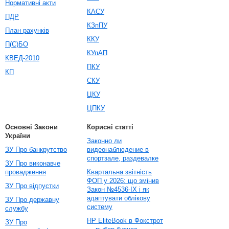
Нормативні акти
КАСУ
ПДР
КЗпПУ
План рахунків
ККУ
П(С)БО
КУпАП
КВЕД-2010
ПКУ
КП
СКУ
ЦКУ
ЦПКУ
Основні Закони
Корисні статті
України
Законно ли
ЗУ Про банкрутство
видеонаблюдение в
спортзале, раздевалке
ЗУ Про виконавче
провадження
Квартальна звітність
ФОП у 2026: що змінив
ЗУ Про відпустки
Закон №4536-IX і як
адаптувати облікову
ЗУ Про державну
систему
службу
HP EliteBook в Фокстрот
ЗУ Про