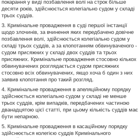
покарання у виді позбавлення волі на строк більше
десяти років, здійснюється колегіально судом у складі
трьох суддів.
3. Кримінальне провадження в суді першої інстанції
щодо злочинів, за вчинення яких передбачено довічне
позбавлення волі, здійснюється колегіально судом у
складі трьох суддів, а за клопотанням обвинуваченого -
судом присяжних у складі двох суддів та трьох
присяжних. Кримінальне провадження стосовно кількох
обвинувачених розглядається судом присяжних
стосовно всіх обвинувачених, якщо хоча б один з них
заявив клопотання про такий розгляд.
4. Кримінальне провадження в апеляційному порядку
здійснюється колегіально судом у складі не менше
трьох суддів, крім випадків, передбачених частиною
дванадцятою цієї статті, при цьому кількість суддів має
бути непарною.
5. Кримінальне провадження в касаційному порядку
здійснюється колегією суддів Кримінального