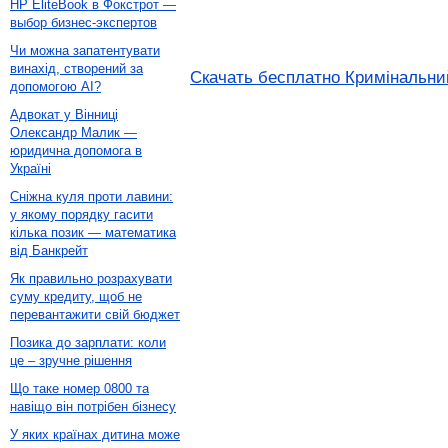
HP EliteBook в Фокстрот —
выбор бизнес-экспертов
Чи можна запатентувати
винахід, створений за
Скачать бесплатно Кримінальний
допомогою AI?
Адвокат у Вінниці
Олександр Малик —
юридична допомога в
Україні
Сніжна куля проти лавини:
у якому порядку гасити
кілька позик — математика
від Банкрейт
Як правильно розрахувати
суму кредиту, щоб не
перевантажити свій бюджет
Позика до зарплати: коли
це – зручне рішення
Що таке номер 0800 та
навіщо він потрібен бізнесу
У яких країнах дитина може