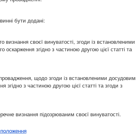
винні бути додані:
го визнання своєї винуватості, згоди із встановленими
оскарження згідно з частиною другою цієї статті та
я провадження, щодо згоди із встановленими досудовим
згідно з частиною другою цієї статті та згоди з
еречне визнання підозрюваним своєї винуватості.
 положення