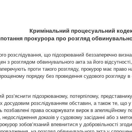
Кримінальний процесуальний кодек
опотання прокурора про розгляд обвинувальн
ого розслідування, що підозрюваний беззаперечно визна
ен з розглядом обвинувального акта за його відсутності
аперечують проти такого розгляду, прокурор має право н
спрощеному порядку без проведення судового розгляду в 
ний роз’яснити підозрюваному, потерпілому, представник
х досудовим розслідуванням обставин, а також те, що у 
 позбавлені права оскаржувати вирок в апеляційному по
, недослідження доказів у судовому засіданні або з ме
прокурор зобов’язаний впевнитися у добровільності згод
провадження, на розгляд обвинувального акта у спрощен