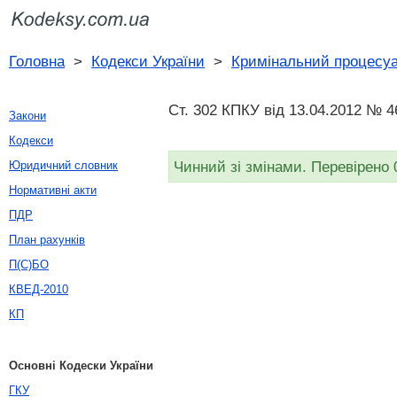
Головна
>
Кодекси України
>
Кримінальний процесуа
Ст. 302 КПКУ від 13.04.2012 № 4
Закони
Кодекси
Чинний зі змінами. Перевірено 
Юридичний словник
Нормативні акти
ПДР
План рахунків
П(С)БО
КВЕД-2010
КП
Основні Кодески України
ГКУ