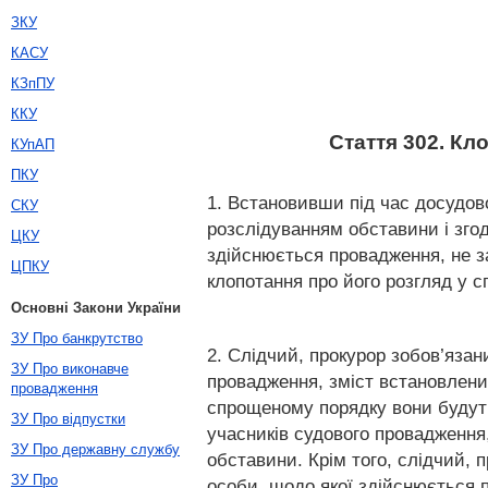
ЗКУ
КАСУ
КЗпПУ
ККУ
Стаття 302. Кл
КУпАП
ПКУ
1. Встановивши під час досудов
СКУ
розслідуванням обставини і згод
ЦКУ
здійснюється провадження, не з
ЦПКУ
клопотання про його розгляд у 
Основні Закони України
ЗУ Про банкрутство
2. Слідчий, прокурор зобов’яза
ЗУ Про виконавче
провадження, зміст встановлени
провадження
спрощеному порядку вони будуть
ЗУ Про відпустки
учасників судового провадження
ЗУ Про державну службу
обставини. Крім того, слідчий, 
ЗУ Про
особи, щодо якої здійснюється 