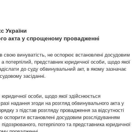
с України
ого акта у спрощеному провадженні
в свою винуватість, не оспорює встановлені досудовим
, а потерпілий, представник юридичної особи, щодо якої
адіслати до суду обвинувальний акт, в якому зазначає
судовому засіданні.
у юридичної особи, щодо якої здійснюється
разі надання згоди на розгляд обвинувального акта у
рядку з підстав розгляду провадження за відсутності
тою оспорити встановлені досудовим розслідуванням
и підозрюваного, потерпілого та представника юридичної
ому провадженні.