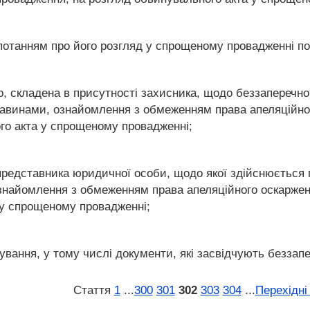
опотанням про його розгляд у спрощеному провадженні по
, складена в присутності захисника, щодо беззаперечно
винами, ознайомлення з обмеженням права апеляційного 
го акта у спрощеному провадженні;
 представника юридичної особи, щодо якої здійснюєтьс
найомлення з обмеженням права апеляційного оскарження 
 у спрощеному провадженні;
ування, у тому числі документи, які засвідчують беззап
Стаття
1
...
300
301
302
303
304
...
Перехідні