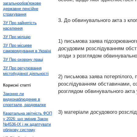
загальнообов'язкове
державне пенсійне
страхування
3. До обвинувального акта з кл
ЗУ Про зайнятість
населення
ЗУ Про міліцію
1) письмова заява підозрюваного
ЗУ Про місцеве
досудовим розслідуванням обста
самоврядування в Україні
згоди з розглядом обвинувально
ЗУ Про охорону праці
ЗУ Про регулювання
містобудівної діяльності
2) письмова заява потерпілого,
розслідуванням обставинами, оз
Корисні статті
розглядом обвинувального акта
Законно ли
видеонаблюдение в
спортзале, раздевалке
3) матеріали досудового розслід
Квартальна звітність ФОП
у 2026: що змінив Закон
№4536-IX і як адаптувати
облікову систему