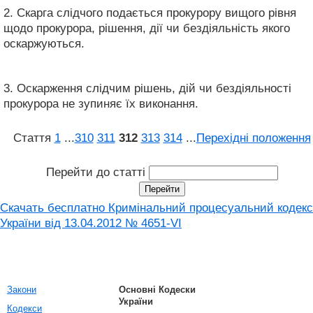
2. Скарга слідчого подається прокурору вищого рівня
щодо прокурора, рішення, дії чи бездіяльність якого
оскаржуються.
3. Оскарження слідчим рішень, дій чи бездіяльності
прокурора не зупиняє їх виконання.
Стаття
1
...
310
311
312
313
314
...
Перехідні положення
Перейти до статті
Скачать бесплатно Кримінальний процесуальний кодекс
України від 13.04.2012 № 4651-VI
Закони
Основні Кодески
України
Кодекси