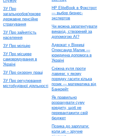
службу
HP EliteBook в Фокстрот
ЗУ Про
— выбор бизнес-
загальнообов'язкове
экспертов
державне пенсійне
страхування
Чи можна запатентувати
винахід, створений за
ЗУ Про зайнятість
допомогою AI?
населення
Адвокат у Вінниці
ЗУ Про міліцію
Олександр Малик —
ЗУ Про місцеве
юридична допомога в
самоврядування в
Україні
Україні
Сніжна куля проти
ЗУ Про охорону праці
лавини: у якому
порядку гасити кілька
ЗУ Про регулювання
позик — математика від
містобудівної діяльності
Банкрейт
Як правильно
розрахувати суму
кредиту, щоб не
перевантажити свій
бюджет
Позика до зарплати:
коли це – зручне