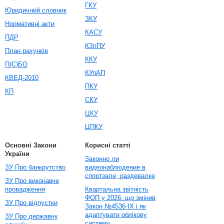
ГКУ
Юридичний словник
ЗКУ
Нормативні акти
КАСУ
ПДР
КЗпПУ
План рахунків
ККУ
П(С)БО
КУпАП
КВЕД-2010
ПКУ
КП
СКУ
ЦКУ
ЦПКУ
Основні Закони
Корисні статті
України
Законно ли
ЗУ Про банкрутство
видеонаблюдение в
спортзале, раздевалке
ЗУ Про виконавче
провадження
Квартальна звітність
ФОП у 2026: що змінив
ЗУ Про відпустки
Закон №4536-IX і як
адаптувати облікову
ЗУ Про державну
систему