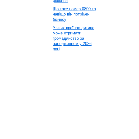
рішення
Що таке номер 0800 та
навіщо він потрібен
бізнесу
У яких країнах дитина
може отримати
громадянство за
народженням у 2026
році