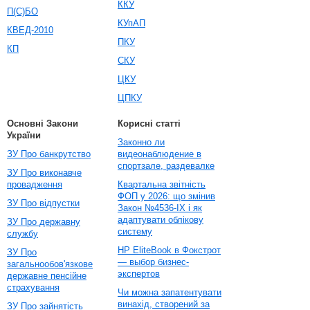
ККУ
П(С)БО
КУпАП
КВЕД-2010
ПКУ
КП
СКУ
ЦКУ
ЦПКУ
Основні Закони
Корисні статті
України
Законно ли
ЗУ Про банкрутство
видеонаблюдение в
спортзале, раздевалке
ЗУ Про виконавче
провадження
Квартальна звітність
ФОП у 2026: що змінив
ЗУ Про відпустки
Закон №4536-IX і як
адаптувати облікову
ЗУ Про державну
систему
службу
HP EliteBook в Фокстрот
ЗУ Про
— выбор бизнес-
загальнообов'язкове
экспертов
державне пенсійне
страхування
Чи можна запатентувати
винахід, створений за
ЗУ Про зайнятість