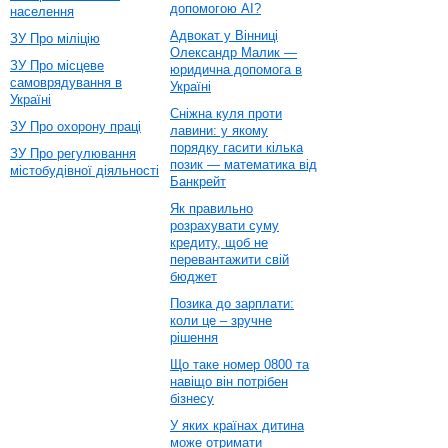
допомогою AI?
населення
Адвокат у Вінниці
ЗУ Про міліцію
Олександр Малик —
ЗУ Про місцеве
юридична допомога в
самоврядування в
Україні
Україні
Сніжна куля проти
ЗУ Про охорону праці
лавини: у якому
порядку гасити кілька
ЗУ Про регулювання
позик — математика від
містобудівної діяльності
Банкрейт
Як правильно
розрахувати суму
кредиту, щоб не
перевантажити свій
бюджет
Позика до зарплати:
коли це – зручне
рішення
Що таке номер 0800 та
навіщо він потрібен
бізнесу
У яких країнах дитина
може отримати