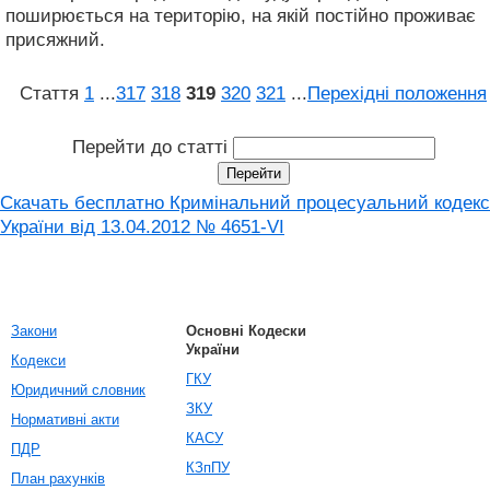
поширюється на територію, на якій постійно проживає
присяжний.
Стаття
1
...
317
318
319
320
321
...
Перехідні положення
Перейти до статті
Скачать бесплатно Кримінальний процесуальний кодекс
України від 13.04.2012 № 4651-VI
Закони
Основні Кодески
України
Кодекси
ГКУ
Юридичний словник
ЗКУ
Нормативні акти
КАСУ
ПДР
КЗпПУ
План рахунків