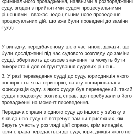
кримінального провадження, наявними в розпорядженні
суду, згоден з прийнятими судом процесуальними
рішеннями і вважає недоцільним нове проведення
процесуальних дій, що вже були проведені до заміни
судді.
У випадку, передбаченому цією частиною, докази, що
були дослідженні під час судового розгляду до заміни
судді, зберігають доказове значення та можуть бути
використані для обґрунтування судових рішень.
3. У разі переведення судді до суду, юрисдикція якого
поширюється на територію, на яку поширювалася
юрисдикція суду, з якого суддя був переведений, такий
суддя продовжує розгляд справ, що перебували в його
провадженні на момент переведення.
Передача справи з одного суду до іншого у зв’язку з
ліквідацією суду не потребує заміни присяжних, які
беруть участь у розгляді цієї справи, крім випадків,
коли cправа передається до суду, юрисдикція якого не