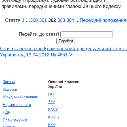
розгляду і продовжує судовий розгляд згідно з
правилами, передбаченими главою 39 цього Кодексу.
Стаття
1
...
360
361
362
363
364
...
Перехідні положення
Перейти до статті
Скачать бесплатно Кримінальний процесуальний кодекс
України від 13.04.2012 № 4651-VI
Закони
Основні Кодески
України
Кодекси
ГКУ
Юридичний словник
ЗКУ
Нормативні акти
КАСУ
ПДР
КЗпПУ
План рахунків
ККУ