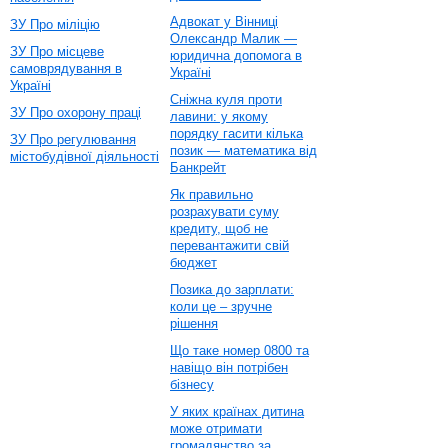
Адвокат у Вінниці
ЗУ Про міліцію
Олександр Малик —
ЗУ Про місцеве
юридична допомога в
самоврядування в
Україні
Україні
Сніжна куля проти
ЗУ Про охорону праці
лавини: у якому
порядку гасити кілька
ЗУ Про регулювання
позик — математика від
містобудівної діяльності
Банкрейт
Як правильно
розрахувати суму
кредиту, щоб не
перевантажити свій
бюджет
Позика до зарплати:
коли це – зручне
рішення
Що таке номер 0800 та
навіщо він потрібен
бізнесу
У яких країнах дитина
може отримати
громадянство за