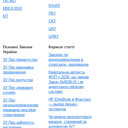
П(С)БО
КУпАП
КВЕД-2010
ПКУ
КП
СКУ
ЦКУ
ЦПКУ
Основні Закони
Корисні статті
України
Законно ли
ЗУ Про банкрутство
видеонаблюдение в
спортзале, раздевалке
ЗУ Про виконавче
провадження
Квартальна звітність
ФОП у 2026: що змінив
ЗУ Про відпустки
Закон №4536-IX і як
адаптувати облікову
ЗУ Про державну
систему
службу
HP EliteBook в Фокстрот
ЗУ Про
— выбор бизнес-
загальнообов'язкове
экспертов
державне пенсійне
страхування
Чи можна запатентувати
винахід, створений за
ЗУ Про зайнятість
допомогою AI?
населення