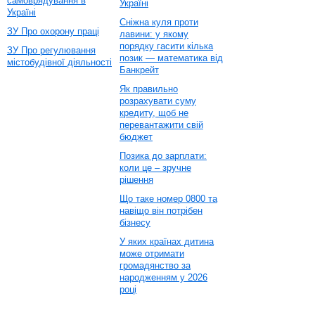
самоврядування в
Україні
Україні
Сніжна куля проти
ЗУ Про охорону праці
лавини: у якому
порядку гасити кілька
ЗУ Про регулювання
позик — математика від
містобудівної діяльності
Банкрейт
Як правильно
розрахувати суму
кредиту, щоб не
перевантажити свій
бюджет
Позика до зарплати:
коли це – зручне
рішення
Що таке номер 0800 та
навіщо він потрібен
бізнесу
У яких країнах дитина
може отримати
громадянство за
народженням у 2026
році