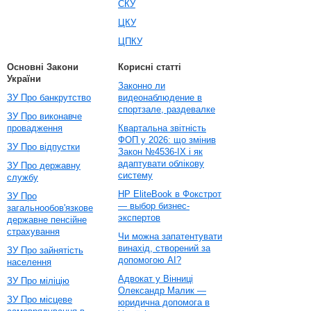
СКУ
ЦКУ
ЦПКУ
Основні Закони
Корисні статті
України
Законно ли
ЗУ Про банкрутство
видеонаблюдение в
спортзале, раздевалке
ЗУ Про виконавче
провадження
Квартальна звітність
ФОП у 2026: що змінив
ЗУ Про відпустки
Закон №4536-IX і як
адаптувати облікову
ЗУ Про державну
систему
службу
HP EliteBook в Фокстрот
ЗУ Про
— выбор бизнес-
загальнообов'язкове
экспертов
державне пенсійне
страхування
Чи можна запатентувати
винахід, створений за
ЗУ Про зайнятість
допомогою AI?
населення
Адвокат у Вінниці
ЗУ Про міліцію
Олександр Малик —
ЗУ Про місцеве
юридична допомога в