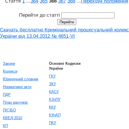
Стаття
1
...
364
365
366
367
368
...
Перехідні положення
Перейти до статті
Скачать бесплатно Кримінальний процесуальний кодекс
України від 13.04.2012 № 4651-VI
Закони
Основні Кодески
України
Кодекси
ГКУ
Юридичний словник
ЗКУ
Нормативні акти
КАСУ
ПДР
КЗпПУ
План рахунків
ККУ
П(С)БО
КУпАП
КВЕД-2010
ПКУ
КП