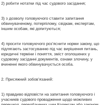
2) робити нотатки під час судового засідання;
3) з дозволу головуючого ставити запитання
обвинуваченому, потерпілому, свідкам, експертам,
іншим особам, які допитуються;
4) просити головуючого роз’яснити норми закону, що
підлягають застосуванню під час вирішення питань,
юридичні терміни і поняття, зміст оголошених у
судовому засіданні документів, ознаки злочину, у
вчиненні якого обвинувачується особа.
2. Присяжний зобов’язаний:
1) правдиво відповісти на запитання головуючого і
учасників судового провадження щодо можливих
перешкод, передбачених цим Кодексом або законом,