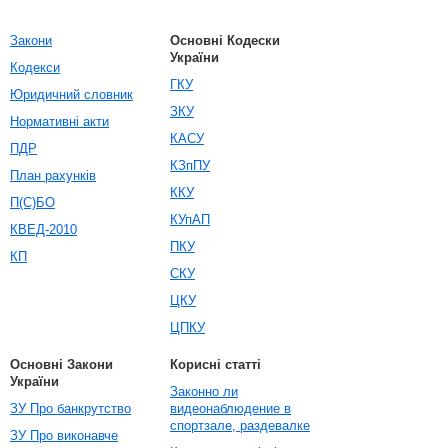
Закони
Основні Кодески
України
Кодекси
ГКУ
Юридичний словник
ЗКУ
Нормативні акти
КАСУ
ПДР
КЗпПУ
План рахунків
ККУ
П(С)БО
КУпАП
КВЕД-2010
ПКУ
КП
СКУ
ЦКУ
ЦПКУ
Основні Закони
Корисні статті
України
Законно ли
ЗУ Про банкрутство
видеонаблюдение в
спортзале, раздевалке
ЗУ Про виконавче