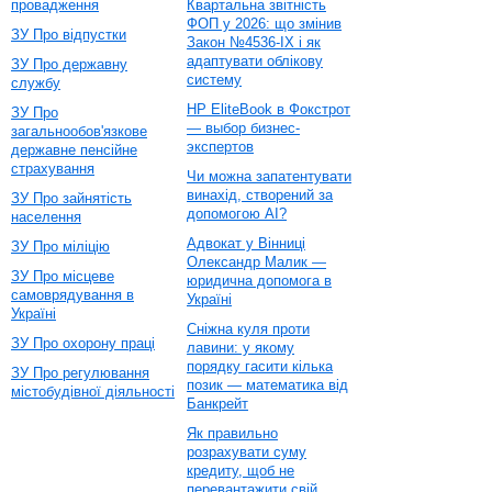
провадження
Квартальна звітність
ФОП у 2026: що змінив
ЗУ Про відпустки
Закон №4536-IX і як
адаптувати облікову
ЗУ Про державну
систему
службу
HP EliteBook в Фокстрот
ЗУ Про
— выбор бизнес-
загальнообов'язкове
экспертов
державне пенсійне
страхування
Чи можна запатентувати
винахід, створений за
ЗУ Про зайнятість
допомогою AI?
населення
Адвокат у Вінниці
ЗУ Про міліцію
Олександр Малик —
ЗУ Про місцеве
юридична допомога в
самоврядування в
Україні
Україні
Сніжна куля проти
ЗУ Про охорону праці
лавини: у якому
порядку гасити кілька
ЗУ Про регулювання
позик — математика від
містобудівної діяльності
Банкрейт
Як правильно
розрахувати суму
кредиту, щоб не
перевантажити свій