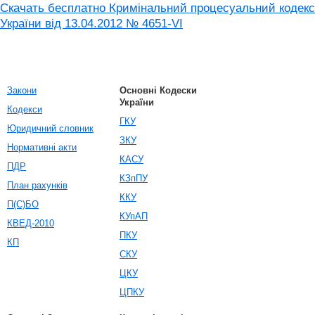
Скачать бесплатно Кримінальний процесуальний кодекс
України від 13.04.2012 № 4651-VI
Закони
Основні Кодески
України
Кодекси
ГКУ
Юридичний словник
ЗКУ
Нормативні акти
КАСУ
ПДР
КЗпПУ
План рахунків
ККУ
П(С)БО
КУпАП
КВЕД-2010
ПКУ
КП
СКУ
ЦКУ
ЦПКУ