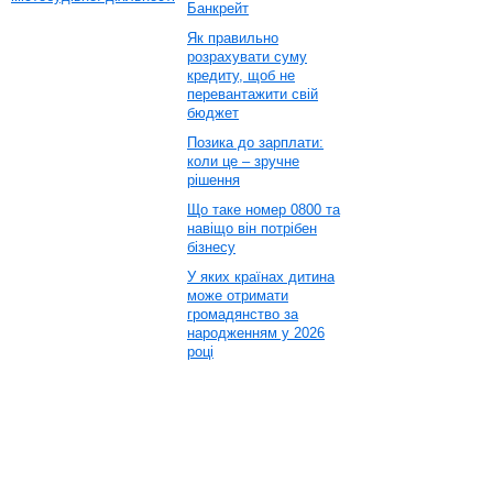
Банкрейт
Як правильно
розрахувати суму
кредиту, щоб не
перевантажити свій
бюджет
Позика до зарплати:
коли це – зручне
рішення
Що таке номер 0800 та
навіщо він потрібен
бізнесу
У яких країнах дитина
може отримати
громадянство за
народженням у 2026
році