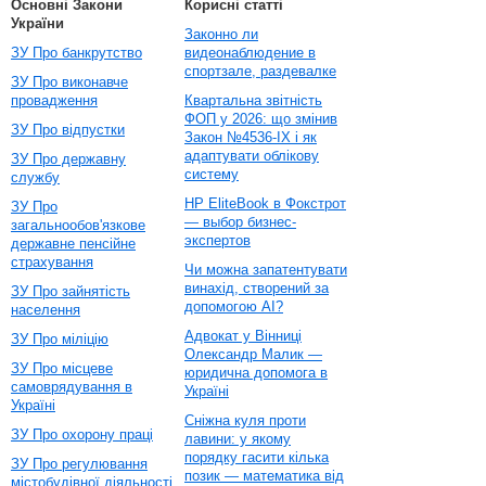
Основні Закони
Корисні статті
України
Законно ли
ЗУ Про банкрутство
видеонаблюдение в
спортзале, раздевалке
ЗУ Про виконавче
провадження
Квартальна звітність
ФОП у 2026: що змінив
ЗУ Про відпустки
Закон №4536-IX і як
адаптувати облікову
ЗУ Про державну
систему
службу
HP EliteBook в Фокстрот
ЗУ Про
— выбор бизнес-
загальнообов'язкове
экспертов
державне пенсійне
страхування
Чи можна запатентувати
винахід, створений за
ЗУ Про зайнятість
допомогою AI?
населення
Адвокат у Вінниці
ЗУ Про міліцію
Олександр Малик —
ЗУ Про місцеве
юридична допомога в
самоврядування в
Україні
Україні
Сніжна куля проти
ЗУ Про охорону праці
лавини: у якому
порядку гасити кілька
ЗУ Про регулювання
позик — математика від
містобудівної діяльності