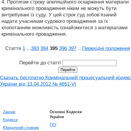
4. Протягом строку апеляційного оскарження матеріали
кримінального провадження ніким не можуть бути
витребувані із суду. У цей строк суд зобов’язаний
надати учасникам судового провадження за їх
клопотанням можливість ознайомитися з матеріалами
кримінального провадження.
Стаття
1
...
393
394
395
396
397
...
Перехідні положення
Перейти до статті
Скачать бесплатно Кримінальний процесуальний кодекс
України від 13.04.2012 № 4651-VI
Закони
Основні Кодески
України
Кодекси
ГКУ
Юридичний словник