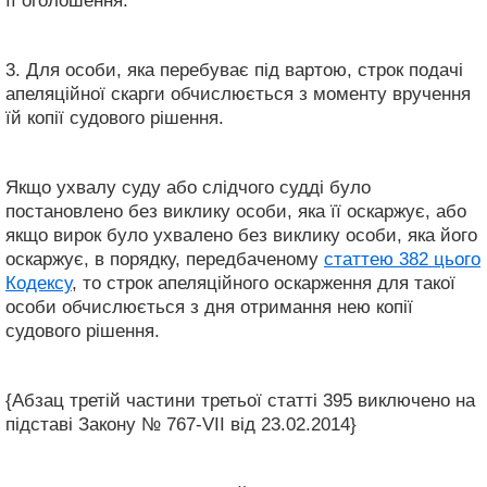
її оголошення.
3. Для особи, яка перебуває під вартою, строк подачі
апеляційної скарги обчислюється з моменту вручення
їй копії судового рішення.
Якщо ухвалу суду або слідчого судді було
постановлено без виклику особи, яка її оскаржує, або
якщо вирок було ухвалено без виклику особи, яка його
оскаржує, в порядку, передбаченому
статтею 382 цього
Кодексу
, то строк апеляційного оскарження для такої
особи обчислюється з дня отримання нею копії
судового рішення.
{Абзац третій частини третьої статті 395 виключено на
підставі Закону № 767-VII від 23.02.2014}