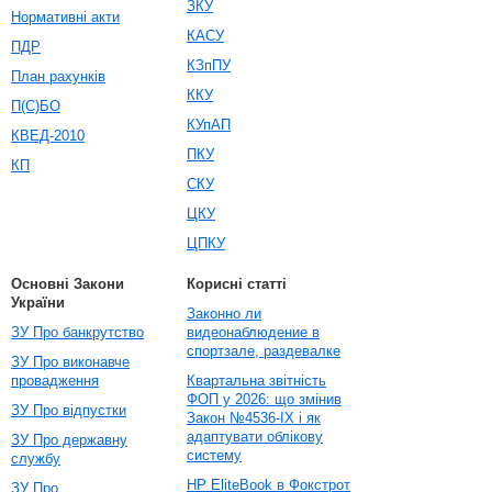
ЗКУ
Нормативні акти
КАСУ
ПДР
КЗпПУ
План рахунків
ККУ
П(С)БО
КУпАП
КВЕД-2010
ПКУ
КП
СКУ
ЦКУ
ЦПКУ
Основні Закони
Корисні статті
України
Законно ли
ЗУ Про банкрутство
видеонаблюдение в
спортзале, раздевалке
ЗУ Про виконавче
провадження
Квартальна звітність
ФОП у 2026: що змінив
ЗУ Про відпустки
Закон №4536-IX і як
адаптувати облікову
ЗУ Про державну
систему
службу
HP EliteBook в Фокстрот
ЗУ Про