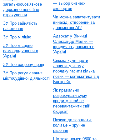
— выбор бизнес-
загальнообов'язкове
экспертов
державне пенсійне
страхування
Чи можна запатентувати
винахід, створений за
ЗУ Про зайнятість
допомогою AI?
населення
Адвокат у Вінниці
ЗУ Про міліцію
Олександр Малик —
ЗУ Про місцеве
юридична допомога в
самоврядування в
Україні
Україні
Сніжна куля проти
ЗУ Про охорону праці
лавини: у якому
порядку гасити кілька
ЗУ Про регулювання
позик — математика від
містобудівної діяльності
Банкрейт
Як правильно
розрахувати суму
кредиту, щоб не
перевантажити свій
бюджет
Позика до зарплати:
коли це – зручне
рішення
Що таке номер 0800 та