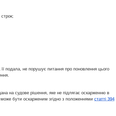
 строк;
ка її подала, не порушує питання про поновлення цього
ення.
ана на судове рішення, яке не підлягає оскарженню в
не може бути оскарженим згідно з положеннями
статті 394