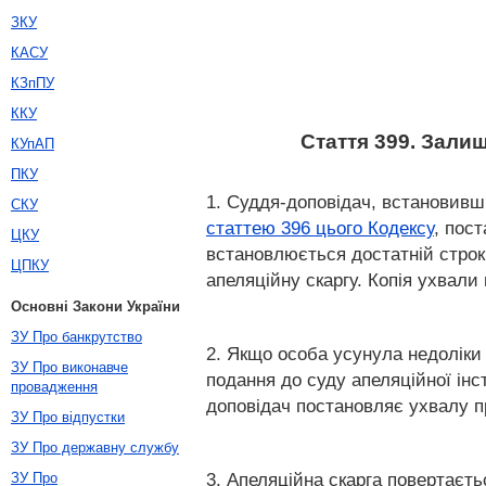
ЗКУ
КАСУ
КЗпПУ
ККУ
Стаття 399. Залиш
КУпАП
ПКУ
1. Суддя-доповідач, встановивш
СКУ
статтею 396 цього Кодексу
, пос
ЦКУ
встановлюється достатній строк
ЦПКУ
апеляційну скаргу. Копія ухвали
Основні Закони України
ЗУ Про банкрутство
2. Якщо особа усунула недоліки
ЗУ Про виконавче
подання до суду апеляційної інст
провадження
доповідач постановляє ухвалу п
ЗУ Про відпустки
ЗУ Про державну службу
3. Апеляційна скарга повертаєть
ЗУ Про