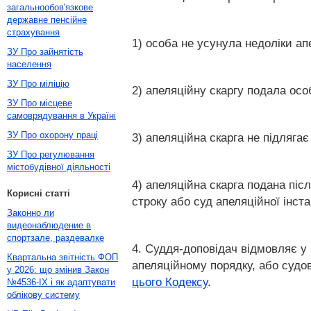
загальнообов'язкове
державне пенсійне
страхування
1) особа не усунула недоліки ап
ЗУ Про зайнятість
населення
ЗУ Про міліцію
2) апеляційну скаргу подала осо
ЗУ Про місцеве
самоврядування в Україні
ЗУ Про охорону праці
3) апеляційна скарга не підлягає
ЗУ Про регулювання
містобудівної діяльності
4) апеляційна скарга подана піс
Корисні статті
строку або суд апеляційної інст
Законно ли
видеонаблюдение в
спортзале, раздевалке
4. Суддя-доповідач відмовляє у 
Квартальна звітність ФОП
апеляційному порядку, або судо
у 2026: що змінив Закон
цього Кодексу
.
№4536-IX і як адаптувати
облікову систему