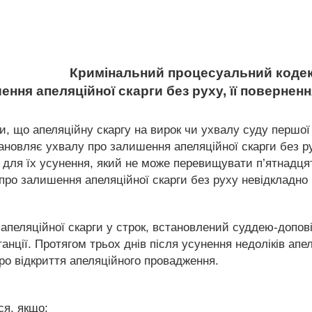
Кримінальний процесуальний кодек
ення апеляційної скарги без руху, її поверне
и, що апеляційну скаргу на вирок чи ухвалу суду першої
тановляє ухвалу про залишення апеляційної скарги без рух
 для їх усунення, який не може перевищувати п’ятнадця
 про залишення апеляційної скарги без руху невідкладно 
 апеляційної скарги у строк, встановлений суддею-допов
анції. Протягом трьох днів після усунення недоліків апел
ро відкриття апеляційного провадження.
ся, якщо: