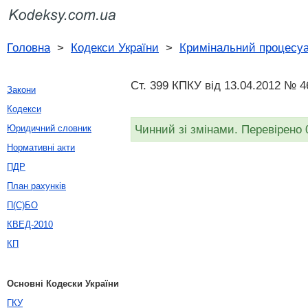
Головна
>
Кодекси України
>
Кримінальний процесуа
Ст. 399 КПКУ від 13.04.2012 № 4
Закони
Кодекси
Чинний зі змінами. Перевірено 
Юридичний словник
Нормативні акти
ПДР
План рахунків
П(С)БО
КВЕД-2010
КП
Основні Кодески України
ГКУ