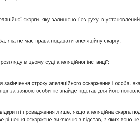
еляційної скарги, яку залишено без руху, в установлений
ба, яка не має права подавати апеляційну скаргу;
 розгляду в цьому суді апеляційної інстанції;
ля закінчення строку апеляційного оскарження і особа, я
анції за заявою особи не знайде підстав для його поновл
відкритті провадження лише, якщо апеляційна скарга под
ве рішення оскаржене виключно з підстав, з яких воно 