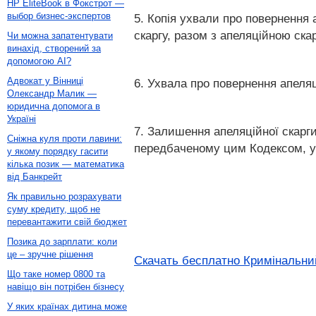
HP EliteBook в Фокстрот —
выбор бизнес-экспертов
5. Копія ухвали про повернення 
скаргу, разом з апеляційною ска
Чи можна запатентувати
винахід, створений за
допомогою AI?
Адвокат у Вінниці
6. Ухвала про повернення апеляц
Олександр Малик —
юридична допомога в
Україні
7. Залишення апеляційної скарги
Сніжна куля проти лавини:
передбаченому цим Кодексом, у 
у якому порядку гасити
кілька позик — математика
від Банкрейт
Як правильно розрахувати
суму кредиту, щоб не
перевантажити свій бюджет
Позика до зарплати: коли
це – зручне рішення
Скачать бесплатно Кримінальний
Що таке номер 0800 та
навіщо він потрібен бізнесу
У яких країнах дитина може