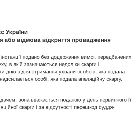
с України
ння або відмова відкриття провадження
 інстанції подано без додержання вимог, передбачених
у, в якій зазначаються недоліки скарги і
ти днів з дня отримання ухвали особою, яка подала
надсилається особі, яка подала апеляційну скаргу.
ідачем, вона вважається поданою у день первинного її
яційної скарги і за відсутності перешкод суддя-