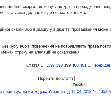
апеляційної скарги, відмову у відкритті провадження нев
ргою та усіма доданими до неї матеріалами.
ійної скарги або відмову у відкритті провадження може 
 без руху або її повернення не позбавляють права повтор
межах строку на апеляційне оскарження.
Стаття
1
...
397
398
399
400
401
...
Перехідні
Перейти до статті
 процесуальний кодекс України від 13.04.2012 № 4651-V