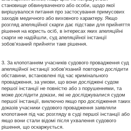
становище обвинуваченого або особи, щодо якої
вирішувалося питання про застосування примусових
заходів медичного або виховного характеру. Якщо
розгляд апеляційної скарги дає підстави для прийняття
рішення на користь осіб, в інтересах яких апеляційні
скарги не надійшли, суд апеляційної інстанції
зобов’язаний прийняти таке рішення.
3. За клопотанням учасників судового провадження суд
апеляційної інстанції зобов’язаний повторно дослідити
обставини, встановлені під час кримінального
провадження, за умови, що вони досліджені судом
першої інстанції не повністю або з порушеннями, та
може дослідити докази, які не досліджувалися судом
першої інстанції, виключно якщо про дослідження таких
доказів учасники судового провадження заявляли
клопотання під час розгляду в суді першої інстанції або
якщо вони стали відомі після ухвалення судового
рішення, що оскаржується.