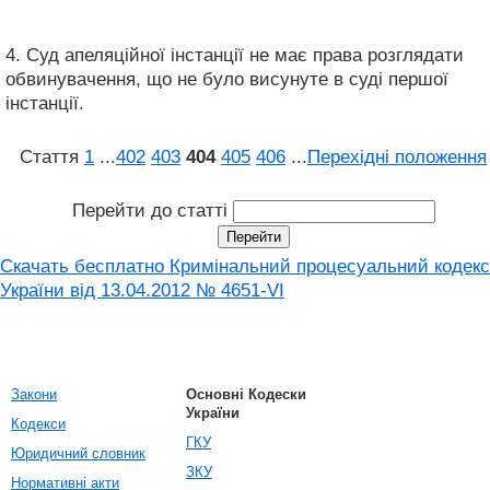
4. Суд апеляційної інстанції не має права розглядати
обвинувачення, що не було висунуте в суді першої
інстанції.
Стаття
1
...
402
403
404
405
406
...
Перехідні положення
Перейти до статті
Скачать бесплатно Кримінальний процесуальний кодекс
України від 13.04.2012 № 4651-VI
Закони
Основні Кодески
України
Кодекси
ГКУ
Юридичний словник
ЗКУ
Нормативні акти