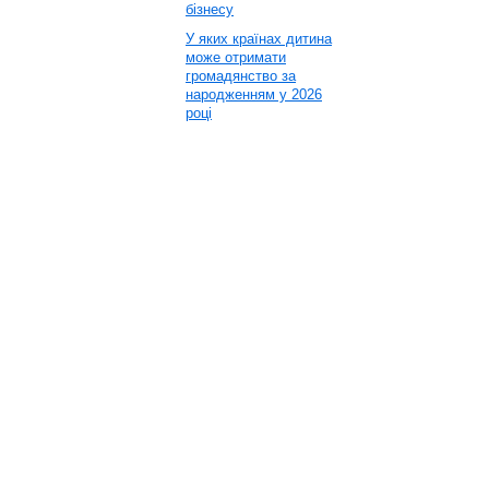
бізнесу
У яких країнах дитина
може отримати
громадянство за
народженням у 2026
році