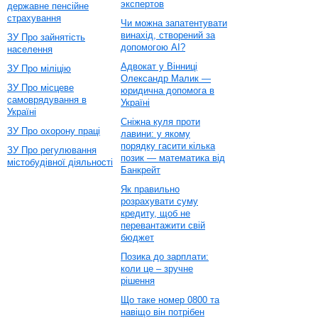
экспертов
державне пенсійне
страхування
Чи можна запатентувати
винахід, створений за
ЗУ Про зайнятість
допомогою AI?
населення
Адвокат у Вінниці
ЗУ Про міліцію
Олександр Малик —
ЗУ Про місцеве
юридична допомога в
самоврядування в
Україні
Україні
Сніжна куля проти
ЗУ Про охорону праці
лавини: у якому
порядку гасити кілька
ЗУ Про регулювання
позик — математика від
містобудівної діяльності
Банкрейт
Як правильно
розрахувати суму
кредиту, щоб не
перевантажити свій
бюджет
Позика до зарплати:
коли це – зручне
рішення
Що таке номер 0800 та
навіщо він потрібен