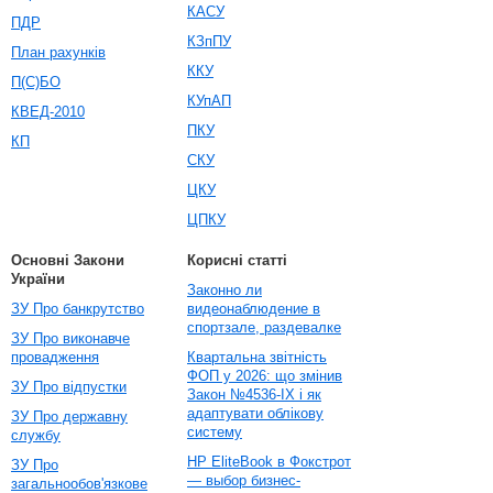
КАСУ
ПДР
КЗпПУ
План рахунків
ККУ
П(С)БО
КУпАП
КВЕД-2010
ПКУ
КП
СКУ
ЦКУ
ЦПКУ
Основні Закони
Корисні статті
України
Законно ли
ЗУ Про банкрутство
видеонаблюдение в
спортзале, раздевалке
ЗУ Про виконавче
провадження
Квартальна звітність
ФОП у 2026: що змінив
ЗУ Про відпустки
Закон №4536-IX і як
адаптувати облікову
ЗУ Про державну
систему
службу
HP EliteBook в Фокстрот
ЗУ Про
— выбор бизнес-
загальнообов'язкове