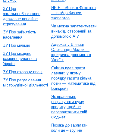
службу
HP EliteBook в Фокстрот
ЗУ Про
— выбор бизнес-
загальнообов'язкове
экспертов
державне пенсійне
страхування
Чи можна запатентувати
винахід, створений за
ЗУ Про зайнятість
допомогою AI?
населення
Адвокат у Вінниці
ЗУ Про міліцію
Олександр Малик —
ЗУ Про місцеве
юридична допомога в
самоврядування в
Україні
Україні
Сніжна куля проти
ЗУ Про охорону праці
лавини: у якому
порядку гасити кілька
ЗУ Про регулювання
позик — математика від
містобудівної діяльності
Банкрейт
Як правильно
розрахувати суму
кредиту, щоб не
перевантажити свій
бюджет
Позика до зарплати:
коли це – зручне