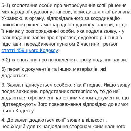
5-1) клопотання особи про витребування копії рішення
міжнародної судової установи, юрисдикція якої визнана
Україною, в органу, відповідального за координацію
виконання рішень міжнародної судової установи, якщо
її немає у розпорядженні особи, яка подала заяву, - у
разі подання заяви про перегляд судового рішення з
підстави, передбаченої пунктом 2 частини третьої
статті 459 цього Кодексу
;
5-2) клопотання про поновлення строку подання заяви;
6) перелік документів та інших матеріалів, які
додаються.
3. Заява підписується особою, яка її подає. Якщо заяву
подає захисник, представник потерпілого, то до неї
додаються оформлені належним чином документи, що
підтверджують його повноваження відповідно до вимог
цього Кодексу.
4. До заяви додаються копії заяви в кількості,
необхідній для їх надіслання сторонам кримінального