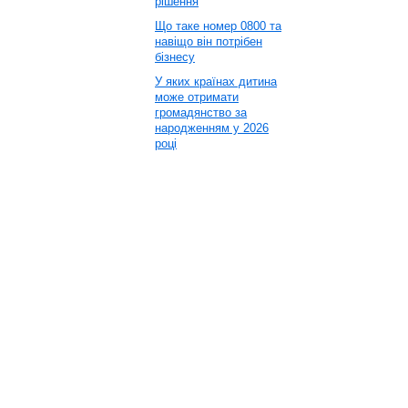
рішення
Що таке номер 0800 та
навіщо він потрібен
бізнесу
У яких країнах дитина
може отримати
громадянство за
народженням у 2026
році