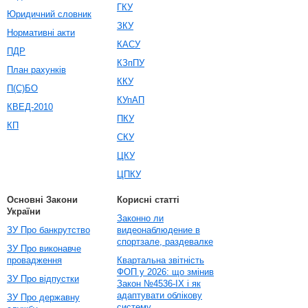
ГКУ
Юридичний словник
ЗКУ
Нормативні акти
КАСУ
ПДР
КЗпПУ
План рахунків
ККУ
П(С)БО
КУпАП
КВЕД-2010
ПКУ
КП
СКУ
ЦКУ
ЦПКУ
Основні Закони
Корисні статті
України
Законно ли
ЗУ Про банкрутство
видеонаблюдение в
спортзале, раздевалке
ЗУ Про виконавче
провадження
Квартальна звітність
ФОП у 2026: що змінив
ЗУ Про відпустки
Закон №4536-IX і як
адаптувати облікову
ЗУ Про державну
систему