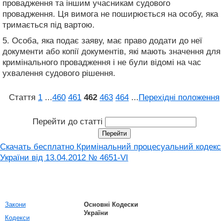
провадження та іншим учасникам судового
провадження. Ця вимога не поширюється на особу, яка
тримається під вартою.
5. Особа, яка подає заяву, має право додати до неї
документи або копії документів, які мають значення для
кримінального провадження і не були відомі на час
ухвалення судового рішення.
Стаття
1
...
460
461
462
463
464
...
Перехідні положення
Перейти до статті
Скачать бесплатно Кримінальний процесуальний кодекс
України від 13.04.2012 № 4651-VI
Закони
Основні Кодески
України
Кодекси