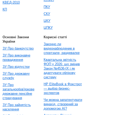
КВЕД-2010
ПКУ
КП
СКУ
ЦКУ
ЦПКУ
Основні Закони
Корисні статті
України
Законно ли
ЗУ Про банкрутство
видеонаблюдение в
спортзале, раздевалке
ЗУ Про виконавче
провадження
Квартальна звітність
ФОП у 2026: що змінив
ЗУ Про відпустки
Закон №4536-IX і як
адаптувати облікову
ЗУ Про державну
систему
службу
HP EliteBook в Фокстрот
ЗУ Про
— выбор бизнес-
загальнообов'язкове
экспертов
державне пенсійне
страхування
Чи можна запатентувати
винахід, створений за
ЗУ Про зайнятість
допомогою AI?
населення