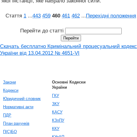
якої інстанції, яке набрало законної сили.
Стаття
1
...
443
459
460
461
462
...
Перехідні положення
Перейти до статті
Скачать бесплатно Кримінальний процесуальний кодекс
України від 13.04.2012 № 4651-VI
Закони
Основні Кодески
України
Кодекси
ГКУ
Юридичний словник
ЗКУ
Нормативні акти
КАСУ
ПДР
КЗпПУ
План рахунків
ККУ
П(С)БО
КУпАП