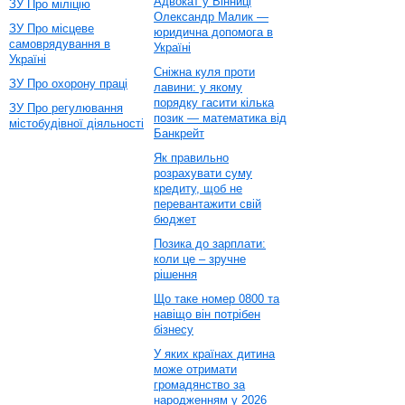
Адвокат у Вінниці
ЗУ Про міліцію
Олександр Малик —
ЗУ Про місцеве
юридична допомога в
самоврядування в
Україні
Україні
Сніжна куля проти
ЗУ Про охорону праці
лавини: у якому
порядку гасити кілька
ЗУ Про регулювання
позик — математика від
містобудівної діяльності
Банкрейт
Як правильно
розрахувати суму
кредиту, щоб не
перевантажити свій
бюджет
Позика до зарплати:
коли це – зручне
рішення
Що таке номер 0800 та
навіщо він потрібен
бізнесу
У яких країнах дитина
може отримати
громадянство за
народженням у 2026