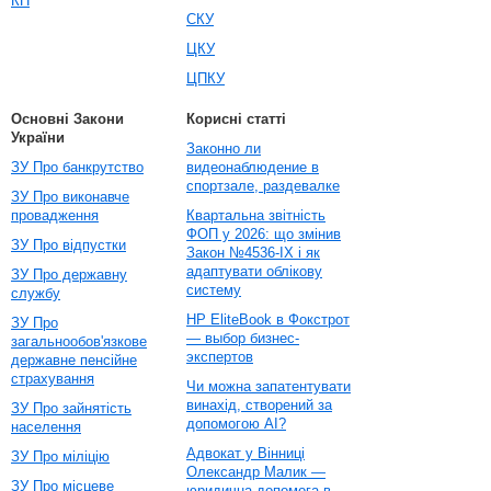
КП
СКУ
ЦКУ
ЦПКУ
Основні Закони
Корисні статті
України
Законно ли
ЗУ Про банкрутство
видеонаблюдение в
спортзале, раздевалке
ЗУ Про виконавче
провадження
Квартальна звітність
ФОП у 2026: що змінив
ЗУ Про відпустки
Закон №4536-IX і як
адаптувати облікову
ЗУ Про державну
систему
службу
HP EliteBook в Фокстрот
ЗУ Про
— выбор бизнес-
загальнообов'язкове
экспертов
державне пенсійне
страхування
Чи можна запатентувати
винахід, створений за
ЗУ Про зайнятість
допомогою AI?
населення
Адвокат у Вінниці
ЗУ Про міліцію
Олександр Малик —
ЗУ Про місцеве
юридична допомога в