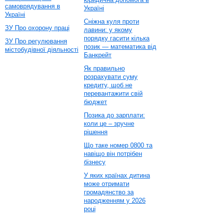
самоврядування в
Україні
Україні
Сніжна куля проти
ЗУ Про охорону праці
лавини: у якому
порядку гасити кілька
ЗУ Про регулювання
позик — математика від
містобудівної діяльності
Банкрейт
Як правильно
розрахувати суму
кредиту, щоб не
перевантажити свій
бюджет
Позика до зарплати:
коли це – зручне
рішення
Що таке номер 0800 та
навіщо він потрібен
бізнесу
У яких країнах дитина
може отримати
громадянство за
народженням у 2026
році