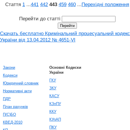
Стаття
1
...
441
442
443
459
460
...
Перехідні положення
Перейти до статті
Скачать бесплатно Кримінальний процесуальний кодекс
України від 13.04.2012 № 4651-VI
Закони
Основні Кодески
України
Кодекси
ГКУ
Юридичний словник
ЗКУ
Нормативні акти
КАСУ
ПДР
КЗпПУ
План рахунків
ККУ
П(С)БО
КУпАП
КВЕД-2010
ПКУ