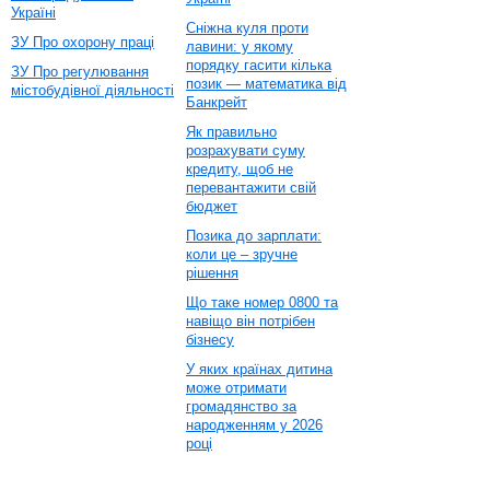
Україні
Сніжна куля проти
ЗУ Про охорону праці
лавини: у якому
порядку гасити кілька
ЗУ Про регулювання
позик — математика від
містобудівної діяльності
Банкрейт
Як правильно
розрахувати суму
кредиту, щоб не
перевантажити свій
бюджет
Позика до зарплати:
коли це – зручне
рішення
Що таке номер 0800 та
навіщо він потрібен
бізнесу
У яких країнах дитина
може отримати
громадянство за
народженням у 2026
році