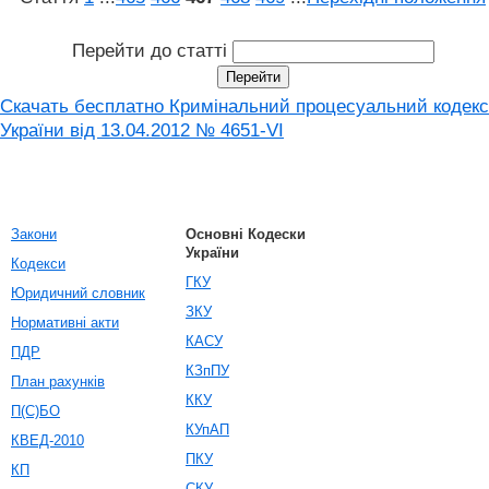
Перейти до статті
Скачать бесплатно Кримінальний процесуальний кодекс
України від 13.04.2012 № 4651-VI
Закони
Основні Кодески
України
Кодекси
ГКУ
Юридичний словник
ЗКУ
Нормативні акти
КАСУ
ПДР
КЗпПУ
План рахунків
ККУ
П(С)БО
КУпАП
КВЕД-2010
ПКУ
КП
СКУ