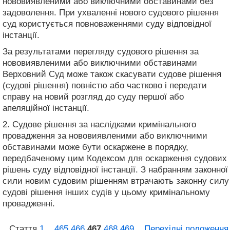
нововиявленими або виключними обставинами без
задоволення. При ухваленні нового судового рішення
суд користується повноваженнями суду відповідної
інстанції.
За результатами перегляду судового рішення за
нововиявленими або виключними обставинами
Верховний Суд може також скасувати судове рішення
(судові рішення) повністю або частково і передати
справу на новий розгляд до суду першої або
апеляційної інстанції.
2. Судове рішення за наслідками кримінального
провадження за нововиявленими або виключними
обставинами може бути оскаржене в порядку,
передбаченому цим Кодексом для оскарження судових
рішень суду відповідної інстанції. З набранням законної
сили новим судовим рішенням втрачають законну силу
судові рішення інших судів у цьому кримінальному
провадженні.
Стаття
1
...
465
466
467
468
469
...
Перехідні положення