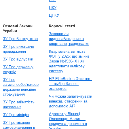
ЦКУ
ЦПКУ
Основні Закони
Корисні статті
України
Законно ли
ЗУ Про банкрутство
видеонаблюдение в
спортзале, раздевалке
ЗУ Про виконавче
провадження
Квартальна звітність
ФОП у 2026: що змінив
ЗУ Про відпустки
Закон №4536-IX і як
адаптувати облікову
ЗУ Про державну
систему
службу
HP EliteBook в Фокстрот
ЗУ Про
— выбор бизнес-
загальнообов'язкове
экспертов
державне пенсійне
страхування
Чи можна запатентувати
винахід, створений за
ЗУ Про зайнятість
допомогою AI?
населення
Адвокат у Вінниці
ЗУ Про міліцію
Олександр Малик —
ЗУ Про місцеве
юридична допомога в
самоврядування в
Україні