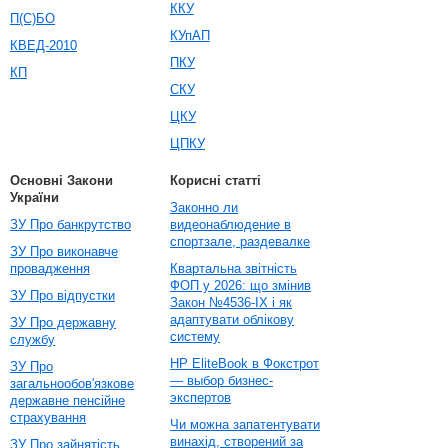
ККУ
П(С)БО
КУпАП
КВЕД-2010
ПКУ
КП
СКУ
ЦКУ
ЦПКУ
Основні Закони
Корисні статті
України
Законно ли
ЗУ Про банкрутство
видеонаблюдение в
спортзале, раздевалке
ЗУ Про виконавче
провадження
Квартальна звітність
ФОП у 2026: що змінив
ЗУ Про відпустки
Закон №4536-IX і як
адаптувати облікову
ЗУ Про державну
систему
службу
HP EliteBook в Фокстрот
ЗУ Про
— выбор бизнес-
загальнообов'язкове
экспертов
державне пенсійне
страхування
Чи можна запатентувати
винахід, створений за
ЗУ Про зайнятість