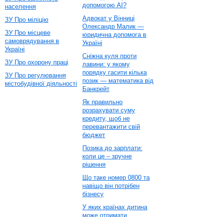
допомогою AI?
населення
Адвокат у Вінниці
ЗУ Про міліцію
Олександр Малик —
ЗУ Про місцеве
юридична допомога в
самоврядування в
Україні
Україні
Сніжна куля проти
ЗУ Про охорону праці
лавини: у якому
порядку гасити кілька
ЗУ Про регулювання
позик — математика від
містобудівної діяльності
Банкрейт
Як правильно
розрахувати суму
кредиту, щоб не
перевантажити свій
бюджет
Позика до зарплати:
коли це – зручне
рішення
Що таке номер 0800 та
навіщо він потрібен
бізнесу
У яких країнах дитина
може отримати