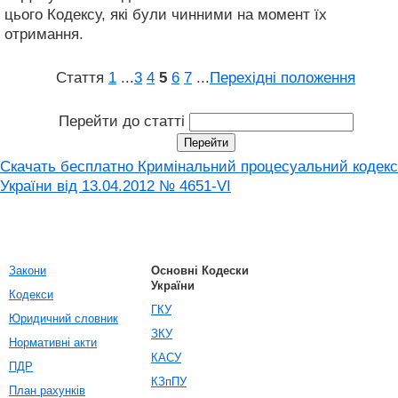
цього Кодексу, які були чинними на момент їх
отримання.
Стаття
1
...
3
4
5
6
7
...
Перехідні положення
Перейти до статті
Скачать бесплатно Кримінальний процесуальний кодекс
України від 13.04.2012 № 4651-VI
Закони
Основні Кодески
України
Кодекси
ГКУ
Юридичний словник
ЗКУ
Нормативні акти
КАСУ
ПДР
КЗпПУ
План рахунків