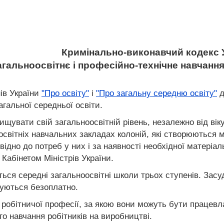
Кримінально-виконавчий кодекс 
Загальноосвітнє і професійно-технічне навчанн
нів України
"Про освіту"
і
"Про загальну середню освіту"
д
агальної середньої освіти.
ищувати свій загальноосвітній рівень, незалежно від в
освітніх навчальних закладах колоній, які створюються 
ідно до потреб у них і за наявності необхідної матеріал
 Кабінетом Міністрів України.
ься середні загальноосвітні школи трьох ступенів. Засу
уються безоплатно.
 робітничої професії, за якою вони можуть бути працевл
го навчання робітників на виробництві.