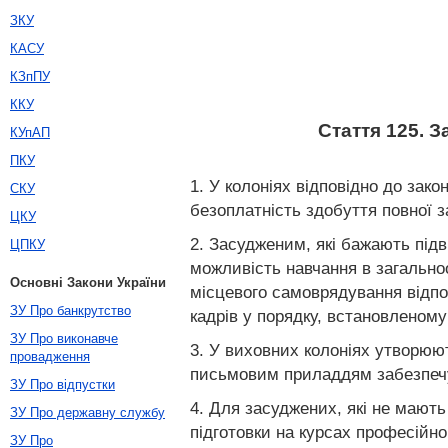
ЗКУ
КАСУ
КЗпПУ
ККУ
Стаття 125. 
КУпАП
ПКУ
1. У колоніях відповідно до зако
СКУ
безоплатність здобуття повної з
ЦКУ
2. Засудженим, які бажають підв
ЦПКУ
можливість навчання в загально
Основні Закони України
місцевого самоврядування відпов
ЗУ Про банкрутство
кадрів у порядку, встановленому
ЗУ Про виконавче
3. У виховних колоніях утворюют
провадження
письмовим приладдям забезпеч
ЗУ Про відпустки
4. Для засуджених, які не мають
ЗУ Про державну службу
підготовки на курсах професійно
ЗУ Про