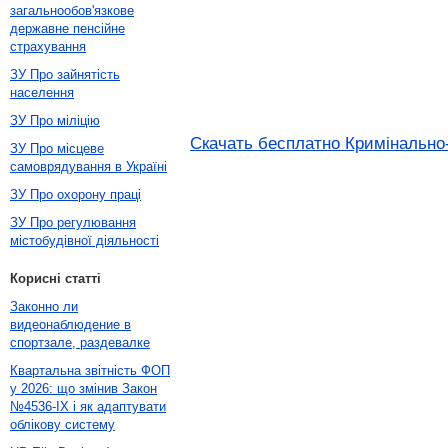
загальнообов'язкове
державне пенсійне
страхування
ЗУ Про зайнятість
населення
ЗУ Про міліцію
Скачать бесплатно Кримінально-
ЗУ Про місцеве
самоврядування в Україні
ЗУ Про охорону праці
ЗУ Про регулювання
містобудівної діяльності
Корисні статті
Законно ли
видеонаблюдение в
спортзале, раздевалке
Квартальна звітність ФОП
у 2026: що змінив Закон
№4536-IX і як адаптувати
облікову систему