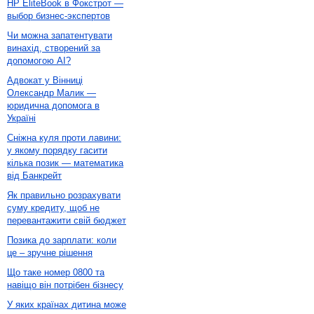
HP EliteBook в Фокстрот —
выбор бизнес-экспертов
Чи можна запатентувати
винахід, створений за
допомогою AI?
Адвокат у Вінниці
Олександр Малик —
юридична допомога в
Україні
Сніжна куля проти лавини:
у якому порядку гасити
кілька позик — математика
від Банкрейт
Як правильно розрахувати
суму кредиту, щоб не
перевантажити свій бюджет
Позика до зарплати: коли
це – зручне рішення
Що таке номер 0800 та
навіщо він потрібен бізнесу
У яких країнах дитина може