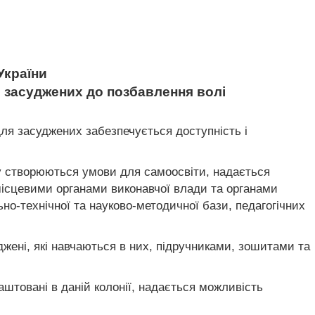
України
я засуджених до позбавлення волі
ля засуджених забезпечується доступність і
іку створюються умови для самоосвіти, надається
місцевими органами виконавчої влади та органами
ьно-технічної та науково-методичної бази, педагогічних
джені, які навчаються в них, підручниками, зошитами та
аштовані в даній колонії, надається можливість