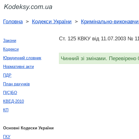
Головна
>
Кодекси України
>
Кримінально-виконавчи
Ст. 125 КВКУ від 11.07.2003 № 1
Закони
Кодекси
Чинний зі змінами. Перевірено 
Юридичний словник
Нормативні акти
ПДР
План рахунків
П(С)БО
КВЕД-2010
КП
Основні Кодески України
ГКУ