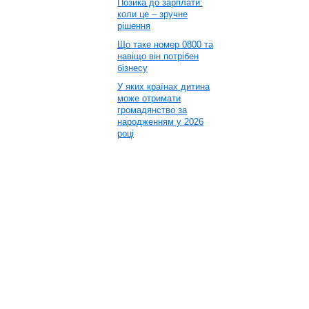
Позика до зарплати:
коли це – зручне
рішення
Що таке номер 0800 та
навіщо він потрібен
бізнесу
У яких країнах дитина
може отримати
громадянство за
народженням у 2026
році