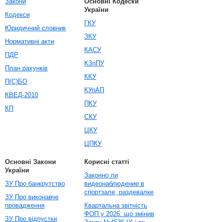
Закони
Основні Кодески
України
Кодекси
ГКУ
Юридичний словник
ЗКУ
Нормативні акти
КАСУ
ПДР
КЗпПУ
План рахунків
ККУ
П(С)БО
КУпАП
КВЕД-2010
ПКУ
КП
СКУ
ЦКУ
ЦПКУ
Основні Закони
Корисні статті
України
Законно ли
ЗУ Про банкрутство
видеонаблюдение в
спортзале, раздевалке
ЗУ Про виконавче
провадження
Квартальна звітність
ФОП у 2026: що змінив
ЗУ Про відпустки