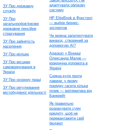
Закон №4536-IX і як
адаптувати облікову
ЗУ Про державну
систему
службу
HP EliteBook в Фокстрот
ЗУ Про
— выбор бизнес-
загальнообов'язкове
экспертов
державне пенсійне
страхування
Чи можна запатентувати
винахід, створений за
ЗУ Про зайнятість
допомогою AI?
населення
Адвокат у Вінниці
ЗУ Про міліцію
Олександр Малик —
ЗУ Про місцеве
юридична допомога в
самоврядування в
Україні
Україні
Сніжна куля проти
ЗУ Про охорону праці
лавини: у якому
порядку гасити кілька
ЗУ Про регулювання
позик — математика від
містобудівної діяльності
Банкрейт
Як правильно
розрахувати суму
кредиту, щоб не
перевантажити свій
бюджет