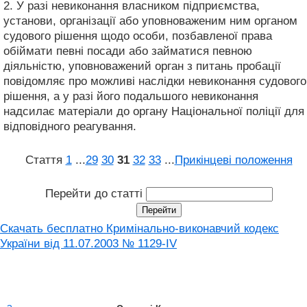
2. У разі невиконання власником підприємства,
установи, організації або уповноваженим ним органом
судового рішення щодо особи, позбавленої права
обіймати певні посади або займатися певною
діяльністю, уповноважений орган з питань пробації
повідомляє про можливі наслідки невиконання судового
рішення, а у разі його подальшого невиконання
надсилає матеріали до органу Національної поліції для
відповідного реагування.
Стаття
1
...
29
30
31
32
33
...
Прикінцеві положення
Перейти до статті
Скачать бесплатно Кримінально-виконавчий кодекс
України від 11.07.2003 № 1129-IV