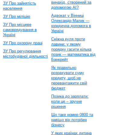
винахід, створений за
ЗУ Про зайнятість
допомогою AI?
населення
Адвокат у Вінниці
ЗУ Про міліцію
Олександр Малик —
ЗУ Про місцеве
юридична допомога в
самоврядування в
Україні
Україні
Сніжна куля проти
ЗУ Про охорону праці
лавини: у якому
порядку гасити кілька
ЗУ Про регулювання
позик — математика від
містобудівної діяльності
Банкрейт
Як правильно
розрахувати суму
кредиту, щоб не
перевантажити свій
бюджет
Позика до зарплати:
коли це – зручне
рішення
Що таке номер 0800 та
навіщо він потрібен
бізнесу
У яких країнах дитина