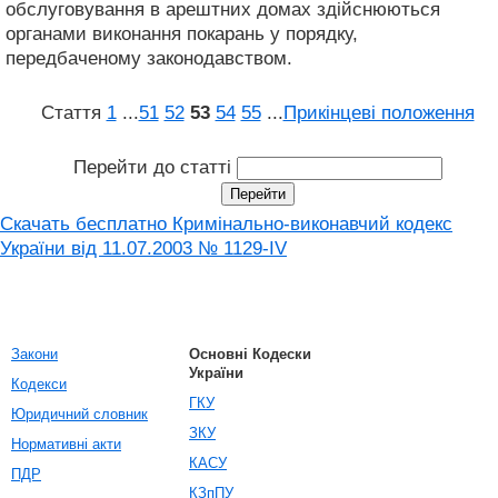
обслуговування в арештних домах здійснюються
органами виконання покарань у порядку,
передбаченому законодавством.
Стаття
1
...
51
52
53
54
55
...
Прикінцеві положення
Перейти до статті
Скачать бесплатно Кримінально-виконавчий кодекс
України від 11.07.2003 № 1129-IV
Закони
Основні Кодески
України
Кодекси
ГКУ
Юридичний словник
ЗКУ
Нормативні акти
КАСУ
ПДР
КЗпПУ