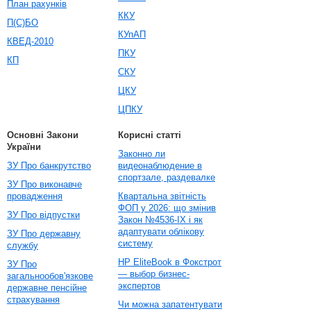
План рахунків
ККУ
П(С)БО
КУпАП
КВЕД-2010
ПКУ
КП
СКУ
ЦКУ
ЦПКУ
Основні Закони
Корисні статті
України
Законно ли
ЗУ Про банкрутство
видеонаблюдение в
спортзале, раздевалке
ЗУ Про виконавче
провадження
Квартальна звітність
ФОП у 2026: що змінив
ЗУ Про відпустки
Закон №4536-IX і як
адаптувати облікову
ЗУ Про державну
систему
службу
HP EliteBook в Фокстрот
ЗУ Про
— выбор бизнес-
загальнообов'язкове
экспертов
державне пенсійне
страхування
Чи можна запатентувати