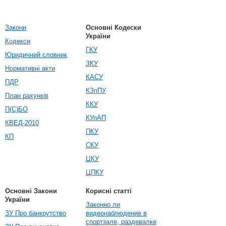
Закони
Основні Кодески
України
Кодекси
ГКУ
Юридичний словник
ЗКУ
Нормативні акти
КАСУ
ПДР
КЗпПУ
План рахунків
ККУ
П(С)БО
КУпАП
КВЕД-2010
ПКУ
КП
СКУ
ЦКУ
ЦПКУ
Основні Закони
Корисні статті
України
Законно ли
ЗУ Про банкрутство
видеонаблюдение в
спортзале, раздевалке