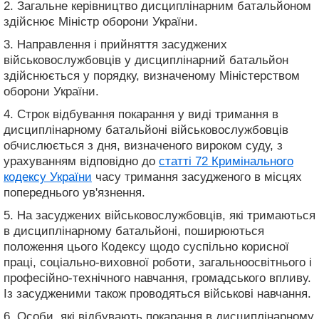
2. Загальне керівництво дисциплінарним батальйоном
здійснює Міністр оборони України.
3. Направлення і прийняття засуджених
військовослужбовців у дисциплінарний батальйон
здійснюється у порядку, визначеному Міністерством
оборони України.
4. Строк відбування покарання у виді тримання в
дисциплінарному батальйоні військовослужбовців
обчислюється з дня, визначеного вироком суду, з
урахуванням відповідно до
статті 72 Кримінального
кодексу України
часу тримання засудженого в місцях
попереднього ув'язнення.
5. На засуджених військовослужбовців, які тримаються
в дисциплінарному батальйоні, поширюються
положення цього Кодексу щодо суспільно корисної
праці, соціально-виховної роботи, загальноосвітнього і
професійно-технічного навчання, громадського впливу.
Із засудженими також проводяться військові навчання.
6. Особи, які відбувають покарання в дисциплінарному