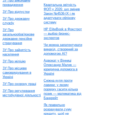
ЗУ Про виконавче
провадження
Квартальна звітність
ФОП у 2026: що змінив
ЗУ Про відпустки
Закон №4536-IX і як
адаптувати облікову
ЗУ Про державну
систему
службу
HP EliteBook в Фокстрот
ЗУ Про
— выбор бизнес-
загальнообов'язкове
экспертов
державне пенсійне
страхування
Чи можна запатентувати
винахід, створений за
ЗУ Про зайнятість
допомогою AI?
населення
Адвокат у Вінниці
ЗУ Про міліцію
Олександр Малик —
ЗУ Про місцеве
юридична допомога в
самоврядування в
Україні
Україні
Сніжна куля проти
ЗУ Про охорону праці
лавини: у якому
порядку гасити кілька
ЗУ Про регулювання
позик — математика від
містобудівної діяльності
Банкрейт
Як правильно
розрахувати суму
кредиту, щоб не