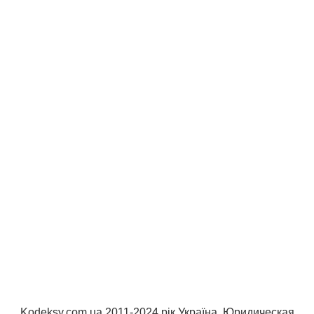
Kodeksy.com.ua 2011-2024 рік Україна. Юридическая