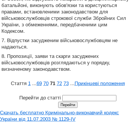
батальйоні, виконують обов'язки та користуються
правами, встановленими законодавством для
військовослужбовців строкової служби Збройних Сил
України, з обмеженнями, передбаченими цим
Кодексом.
7. Відпустки засудженим військовослужбовцям не
надаються.
8. Пропозиції, заяви та скарги засуджених
військовослужбовців розглядаються у порядку,
визначеному законодавством.
Стаття
1
...
69
70
71
72
73
...
Прикінцеві положення
Перейти до статті
Скачать бесплатно Кримінально-виконавчий кодекс
України від 11.07.2003 № 1129-IV