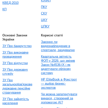
КУпАП
КВЕД-2010
ПКУ
КП
СКУ
ЦКУ
ЦПКУ
Основні Закони
Корисні статті
України
Законно ли
ЗУ Про банкрутство
видеонаблюдение в
спортзале, раздевалке
ЗУ Про виконавче
провадження
Квартальна звітність
ФОП у 2026: що змінив
ЗУ Про відпустки
Закон №4536-IX і як
адаптувати облікову
ЗУ Про державну
систему
службу
HP EliteBook в Фокстрот
ЗУ Про
— выбор бизнес-
загальнообов'язкове
экспертов
державне пенсійне
страхування
Чи можна запатентувати
винахід, створений за
ЗУ Про зайнятість
допомогою AI?
населення