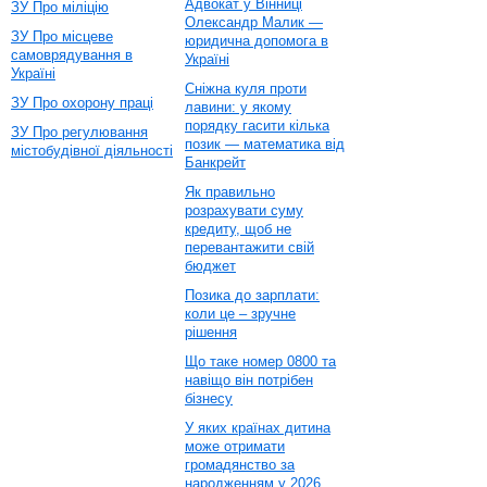
Адвокат у Вінниці
ЗУ Про міліцію
Олександр Малик —
ЗУ Про місцеве
юридична допомога в
самоврядування в
Україні
Україні
Сніжна куля проти
ЗУ Про охорону праці
лавини: у якому
порядку гасити кілька
ЗУ Про регулювання
позик — математика від
містобудівної діяльності
Банкрейт
Як правильно
розрахувати суму
кредиту, щоб не
перевантажити свій
бюджет
Позика до зарплати:
коли це – зручне
рішення
Що таке номер 0800 та
навіщо він потрібен
бізнесу
У яких країнах дитина
може отримати
громадянство за
народженням у 2026