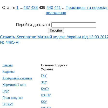
Стаття
1
...
437
438
439
440
441
...
Прикінцеві та перехідн
положення
Перейти до статті
Скачать бесплатно Митний кодекс України від 13.03.201
№ 4495-VI
Закони
Основні Кодески
України
Кодекси
ГКУ
Юридичний словник
ЗКУ
Нормативні акти
КАСУ
ПДР
КЗпПУ
План рахунків
ККУ
П(С)БО