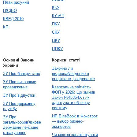
План рахунків
ККУ
П(С)БО
КУпАП
КВЕД-2010
ПКУ
КП
СКУ
ЦКУ
ЦПКУ
Основні Закони
Корисні статті
України
Законно ли
ЗУ Про банкрутство
видеонаблюдение в
спортзале, раздевалке
ЗУ Про виконавче
провадження
Квартальна звітність
ФОП у 2026: що змінив
ЗУ Про відпустки
Закон №4536-IX і як
адаптувати облікову
ЗУ Про державну
систему
службу
HP EliteBook в Фокстрот
ЗУ Про
— выбор бизнес-
загальнообов'язкове
экспертов
державне пенсійне
страхування
Чи можна запатентувати