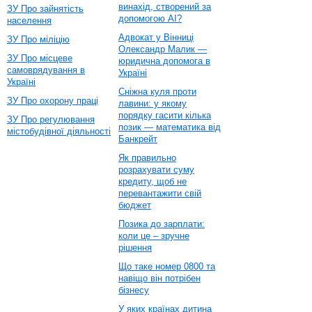
винахід, створений за
ЗУ Про зайнятість
допомогою AI?
населення
Адвокат у Вінниці
ЗУ Про міліцію
Олександр Малик —
ЗУ Про місцеве
юридична допомога в
самоврядування в
Україні
Україні
Сніжна куля проти
ЗУ Про охорону праці
лавини: у якому
порядку гасити кілька
ЗУ Про регулювання
позик — математика від
містобудівної діяльності
Банкрейт
Як правильно
розрахувати суму
кредиту, щоб не
перевантажити свій
бюджет
Позика до зарплати:
коли це – зручне
рішення
Що таке номер 0800 та
навіщо він потрібен
бізнесу
У яких країнах дитина