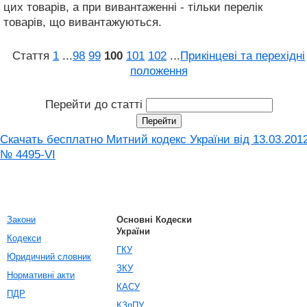
цих товарів, а при вивантаженні - тільки перелік
товарів, що вивантажуються.
Стаття
1
...
98
99
100
101
102
...
Прикінцеві та перехідні
положення
Перейти до статті
Скачать бесплатно Митний кодекс України від 13.03.201
№ 4495-VI
Закони
Основні Кодески
України
Кодекси
ГКУ
Юридичний словник
ЗКУ
Нормативні акти
КАСУ
ПДР
КЗпПУ