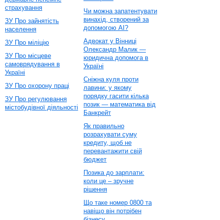
страхування
Чи можна запатентувати
винахід, створений за
ЗУ Про зайнятість
допомогою AI?
населення
Адвокат у Вінниці
ЗУ Про міліцію
Олександр Малик —
ЗУ Про місцеве
юридична допомога в
самоврядування в
Україні
Україні
Сніжна куля проти
ЗУ Про охорону праці
лавини: у якому
порядку гасити кілька
ЗУ Про регулювання
позик — математика від
містобудівної діяльності
Банкрейт
Як правильно
розрахувати суму
кредиту, щоб не
перевантажити свій
бюджет
Позика до зарплати:
коли це – зручне
рішення
Що таке номер 0800 та
навіщо він потрібен
бізнесу