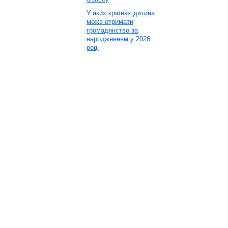
У яких країнах дитина
може отримати
громадянство за
народженням у 2026
році