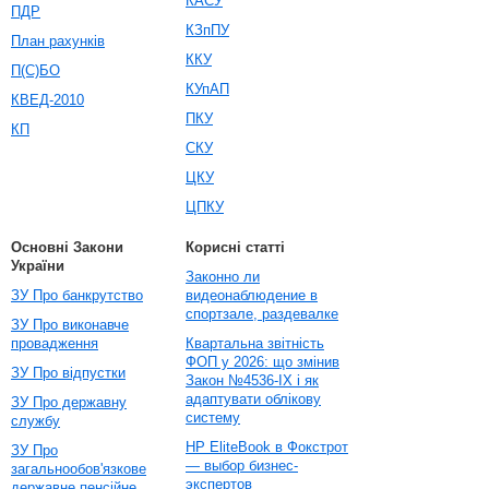
КАСУ
ПДР
КЗпПУ
План рахунків
ККУ
П(С)БО
КУпАП
КВЕД-2010
ПКУ
КП
СКУ
ЦКУ
ЦПКУ
Основні Закони
Корисні статті
України
Законно ли
ЗУ Про банкрутство
видеонаблюдение в
спортзале, раздевалке
ЗУ Про виконавче
провадження
Квартальна звітність
ФОП у 2026: що змінив
ЗУ Про відпустки
Закон №4536-IX і як
адаптувати облікову
ЗУ Про державну
систему
службу
HP EliteBook в Фокстрот
ЗУ Про
— выбор бизнес-
загальнообов'язкове
экспертов
державне пенсійне