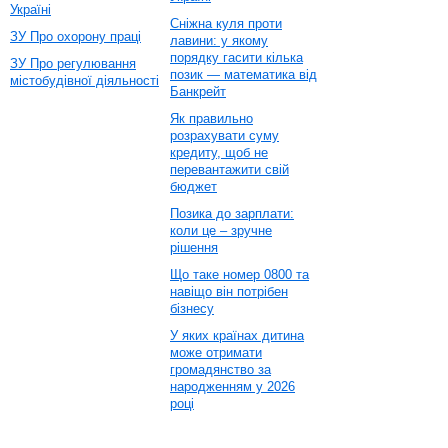
Україні
Сніжна куля проти
ЗУ Про охорону праці
лавини: у якому
порядку гасити кілька
ЗУ Про регулювання
позик — математика від
містобудівної діяльності
Банкрейт
Як правильно
розрахувати суму
кредиту, щоб не
перевантажити свій
бюджет
Позика до зарплати:
коли це – зручне
рішення
Що таке номер 0800 та
навіщо він потрібен
бізнесу
У яких країнах дитина
може отримати
громадянство за
народженням у 2026
році