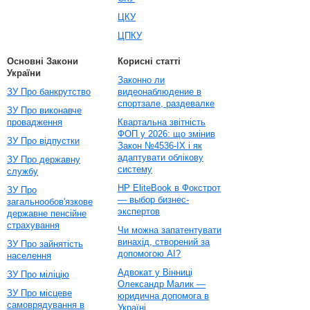
ЦКУ
ЦПКУ
Основні Закони
Корисні статті
України
Законно ли
ЗУ Про банкрутство
видеонаблюдение в
спортзале, раздевалке
ЗУ Про виконавче
провадження
Квартальна звітність
ФОП у 2026: що змінив
ЗУ Про відпустки
Закон №4536-IX і як
адаптувати облікову
ЗУ Про державну
систему
службу
HP EliteBook в Фокстрот
ЗУ Про
— выбор бизнес-
загальнообов'язкове
экспертов
державне пенсійне
страхування
Чи можна запатентувати
винахід, створений за
ЗУ Про зайнятість
допомогою AI?
населення
Адвокат у Вінниці
ЗУ Про міліцію
Олександр Малик —
ЗУ Про місцеве
юридична допомога в
самоврядування в
Україні