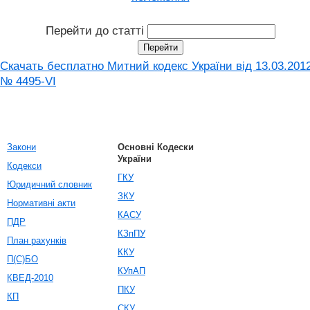
Перейти до статті
Скачать бесплатно Митний кодекс України від 13.03.201
№ 4495-VI
Закони
Основні Кодески
України
Кодекси
ГКУ
Юридичний словник
ЗКУ
Нормативні акти
КАСУ
ПДР
КЗпПУ
План рахунків
ККУ
П(С)БО
КУпАП
КВЕД-2010
ПКУ
КП
СКУ