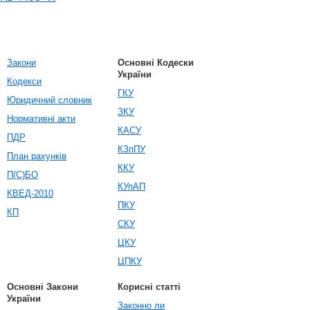
Закони
Основні Кодески
України
Кодекси
ГКУ
Юридичний словник
ЗКУ
Нормативні акти
КАСУ
ПДР
КЗпПУ
План рахунків
ККУ
П(С)БО
КУпАП
КВЕД-2010
ПКУ
КП
СКУ
ЦКУ
ЦПКУ
Основні Закони
Корисні статті
України
Законно ли