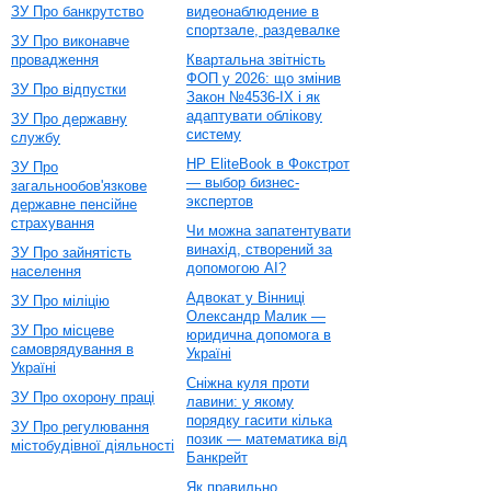
ЗУ Про банкрутство
видеонаблюдение в
спортзале, раздевалке
ЗУ Про виконавче
провадження
Квартальна звітність
ФОП у 2026: що змінив
ЗУ Про відпустки
Закон №4536-IX і як
адаптувати облікову
ЗУ Про державну
систему
службу
HP EliteBook в Фокстрот
ЗУ Про
— выбор бизнес-
загальнообов'язкове
экспертов
державне пенсійне
страхування
Чи можна запатентувати
винахід, створений за
ЗУ Про зайнятість
допомогою AI?
населення
Адвокат у Вінниці
ЗУ Про міліцію
Олександр Малик —
ЗУ Про місцеве
юридична допомога в
самоврядування в
Україні
Україні
Сніжна куля проти
ЗУ Про охорону праці
лавини: у якому
порядку гасити кілька
ЗУ Про регулювання
позик — математика від
містобудівної діяльності
Банкрейт
Як правильно