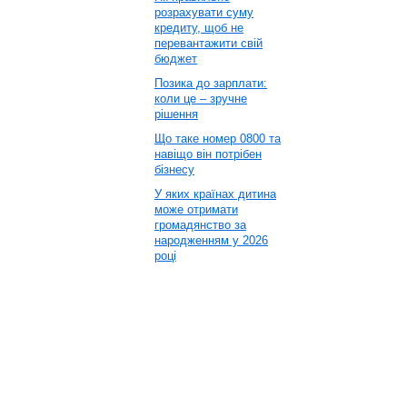
розрахувати суму
кредиту, щоб не
перевантажити свій
бюджет
Позика до зарплати:
коли це – зручне
рішення
Що таке номер 0800 та
навіщо він потрібен
бізнесу
У яких країнах дитина
може отримати
громадянство за
народженням у 2026
році