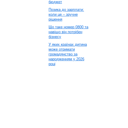
бюджет
Позика до зарплати:
коли це – зручне
рішення
Що таке номер 0800 та
навіщо він потрібен
бізнесу
У яких країнах дитина
може отримати
громадянство за
народженням у 2026
році