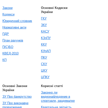
Закони
Основні Кодески
України
Кодекси
ГКУ
Юридичний словник
ЗКУ
Нормативні акти
КАСУ
ПДР
КЗпПУ
План рахунків
ККУ
П(С)БО
КУпАП
КВЕД-2010
ПКУ
КП
СКУ
ЦКУ
ЦПКУ
Основні Закони
Корисні статті
України
Законно ли
ЗУ Про банкрутство
видеонаблюдение в
спортзале, раздевалке
ЗУ Про виконавче
провадження
Квартальна звітність