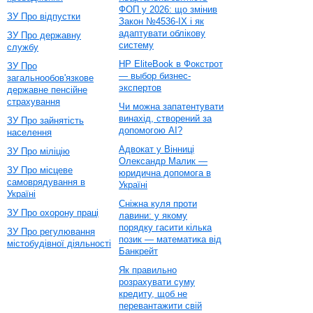
ФОП у 2026: що змінив
ЗУ Про відпустки
Закон №4536-IX і як
адаптувати облікову
ЗУ Про державну
систему
службу
HP EliteBook в Фокстрот
ЗУ Про
— выбор бизнес-
загальнообов'язкове
экспертов
державне пенсійне
страхування
Чи можна запатентувати
винахід, створений за
ЗУ Про зайнятість
допомогою AI?
населення
Адвокат у Вінниці
ЗУ Про міліцію
Олександр Малик —
ЗУ Про місцеве
юридична допомога в
самоврядування в
Україні
Україні
Сніжна куля проти
ЗУ Про охорону праці
лавини: у якому
порядку гасити кілька
ЗУ Про регулювання
позик — математика від
містобудівної діяльності
Банкрейт
Як правильно
розрахувати суму
кредиту, щоб не
перевантажити свій