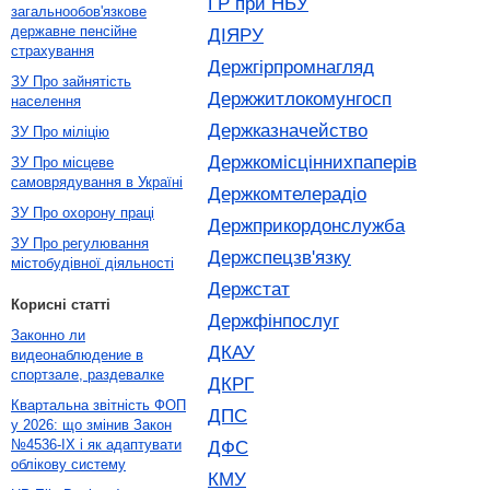
ГР при НБУ
загальнообов'язкове
державне пенсійне
ДІЯРУ
страхування
Держгірпромнагляд
ЗУ Про зайнятість
Держжитлокомунгосп
населення
Держказначейство
ЗУ Про міліцію
Держкомісціннихпаперів
ЗУ Про місцеве
самоврядування в Україні
Держкомтелерадіо
ЗУ Про охорону праці
Держприкордонслужба
ЗУ Про регулювання
Держспецзв'язку
містобудівної діяльності
Держстат
Корисні статті
Держфінпослуг
Законно ли
ДКАУ
видеонаблюдение в
спортзале, раздевалке
ДКРГ
Квартальна звітність ФОП
ДПС
у 2026: що змінив Закон
№4536-IX і як адаптувати
ДФС
облікову систему
КМУ