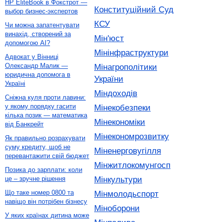
HP EliteBook в Фокстрот —
Конституційний Суд
выбор бизнес-экспертов
КСУ
Чи можна запатентувати
винахід, створений за
Мін'юст
допомогою AI?
Мінінфраструктури
Адвокат у Вінниці
Олександр Малик —
Мінагрополітики
юридична допомога в
України
Україні
Міндоходів
Сніжна куля проти лавини:
у якому порядку гасити
Мінекобезпеки
кілька позик — математика
Мінекономіки
від Банкрейт
Мінекономрозвитку
Як правильно розрахувати
суму кредиту, щоб не
Міненерговугілля
перевантажити свій бюджет
Мінжитлокомунгосп
Позика до зарплати: коли
Мінкультури
це – зручне рішення
Що таке номер 0800 та
Мінмолодьспорт
навіщо він потрібен бізнесу
Міноборони
У яких країнах дитина може