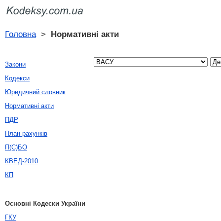
Головна
>
Нормативні акти
Закони
Кодекси
Юридичний словник
Нормативні акти
ПДР
План рахунків
П(С)БО
КВЕД-2010
КП
Основні Кодески України
ГКУ