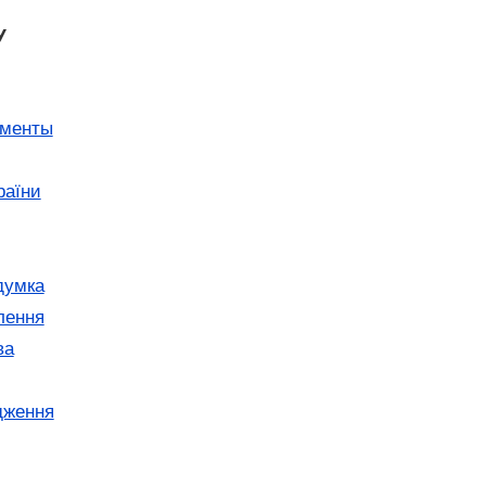
У
ументы
раїни
думка
лення
ва
дження