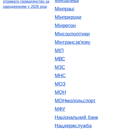
Мінпалива
отримати громадянство за
народженням у 2026 році
Мінпраці
Мінприроди
Мінрегіон
Мінсоцполітики
Мінтрансзв'язку
МІП
МВС
МЗС
МНС
МОЗ
МОН
МОНмолодьспорт
МФУ
Національний банк
Нацдержслужба