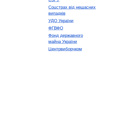
Соцстрах від нещасних
випадків
УДО України
ФГВФО
Фонд державного
майна України
Центрвиборчком