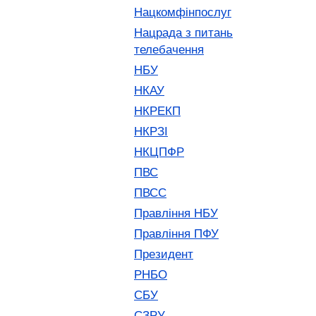
Нацкомфінпослуг
Нацрада з питань
телебачення
НБУ
НКАУ
НКРЕКП
НКРЗІ
НКЦПФР
ПВС
ПВСС
Правління НБУ
Правління ПФУ
Президент
РНБО
СБУ
СЗРУ