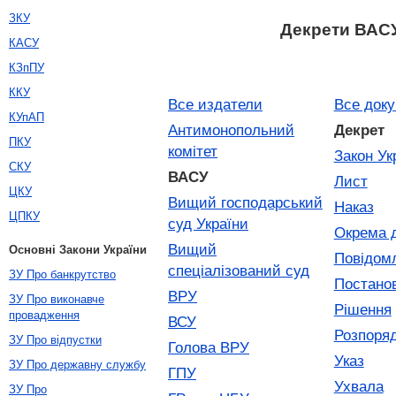
ЗКУ
Декрети ВАС
КАСУ
КЗпПУ
ККУ
Все издатели
Все док
КУпАП
Антимонопольний
Декрет
ПКУ
комітет
Закон Ук
СКУ
ВАСУ
Лист
ЦКУ
Вищий господарський
Наказ
ЦПКУ
суд України
Окрема 
Вищий
Основні Закони України
Повідом
спеціалізований суд
ЗУ Про банкрутство
Постано
ВРУ
ЗУ Про виконавче
Рішення
провадження
ВСУ
Розпоря
ЗУ Про відпустки
Голова ВРУ
Указ
ЗУ Про державну службу
ГПУ
Ухвала
ЗУ Про