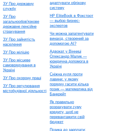
адаптувати облікову
ЗУ Про державну
систему
службу
HP EliteBook в Фокстрот
ЗУ Про
— выбор бизнес-
загальнообов'язкове
экспертов
державне пенсійне
страхування
Чи можна запатентувати
винахід, створений за
ЗУ Про зайнятість
допомогою AI?
населення
Адвокат у Вінниці
ЗУ Про міліцію
Олександр Малик —
ЗУ Про місцеве
юридична допомога в
самоврядування в
Україні
Україні
Сніжна куля проти
ЗУ Про охорону праці
лавини: у якому
порядку гасити кілька
ЗУ Про регулювання
позик — математика від
містобудівної діяльності
Банкрейт
Як правильно
розрахувати суму
кредиту, щоб не
перевантажити свій
бюджет
Позика до зарплати: