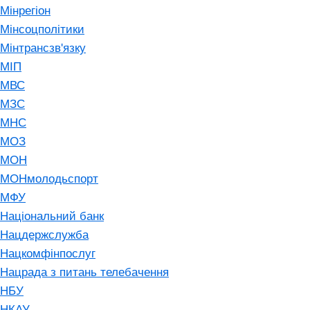
Мінрегіон
Мінсоцполітики
Мінтрансзв'язку
МІП
МВС
МЗС
МНС
МОЗ
МОН
МОНмолодьспорт
МФУ
Національний банк
Нацдержслужба
Нацкомфінпослуг
Нацрада з питань телебачення
НБУ
НКАУ