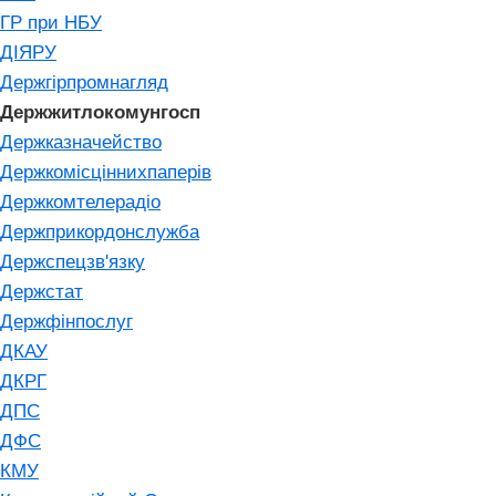
ГР при НБУ
ДІЯРУ
Держгірпромнагляд
Держжитлокомунгосп
Держказначейство
Держкомісціннихпаперів
Держкомтелерадіо
Держприкордонслужба
Держспецзв'язку
Держстат
Держфінпослуг
ДКАУ
ДКРГ
ДПС
ДФС
КМУ