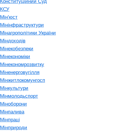
Конституційний Суд
КСУ
Мін'юст
Мінінфраструктури
Мінагрополітики України
Міндоходів
Мінекобезпеки
Мінекономіки
Мінекономрозвитку
Міненерговугілля
Мінжитлокомунгосп
Мінкультури
Мінмолодьспорт
Міноборони
Мінпалива
Мінпраці
Мінприроди