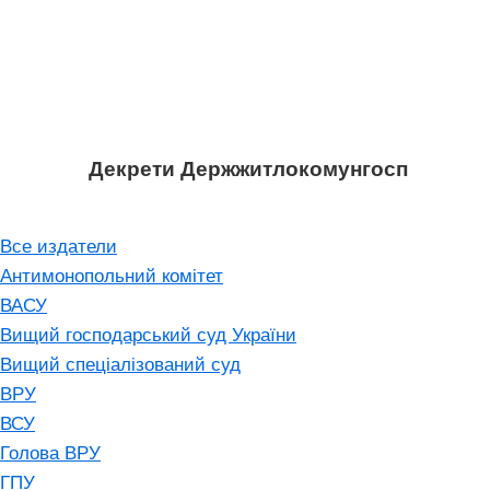
Декрети Держжитлокомунгосп
Все издатели
Антимонопольний комітет
ВАСУ
Вищий господарський суд України
Вищий спеціалізований суд
ВРУ
ВСУ
Голова ВРУ
ГПУ