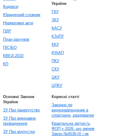
України
Кодекси
ГКУ
Юридичний словник
ЗКУ
Нормативні акти
КАСУ
ПДР
КЗпПУ
План рахунків
ККУ
П(С)БО
КУпАП
КВЕД-2010
ПКУ
КП
СКУ
ЦКУ
ЦПКУ
Основні Закони
Корисні статті
України
Законно ли
ЗУ Про банкрутство
видеонаблюдение в
спортзале, раздевалке
ЗУ Про виконавче
провадження
Квартальна звітність
ФОП у 2026: що змінив
ЗУ Про відпустки
Закон №4536-IX і як