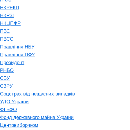
НКРЕКП
НКРЗІ
НКЦПФР
ПВС
ПВСС
Правління НБУ
Правління ПФУ
Президент
РНБО
СБУ
СЗРУ
Соцстрах від нещасних випадків
УДО України
ФГВФО
Фонд державного майна України
Центрвиборчком