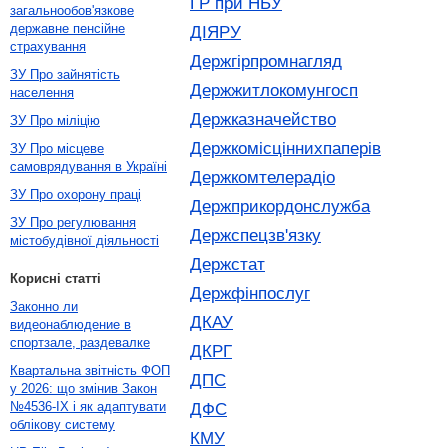
ГР при НБУ
загальнообов'язкове
державне пенсійне
ДІЯРУ
страхування
Держгірпромнагляд
ЗУ Про зайнятість
Держжитлокомунгосп
населення
Держказначейство
ЗУ Про міліцію
Держкомісціннихпаперів
ЗУ Про місцеве
самоврядування в Україні
Держкомтелерадіо
ЗУ Про охорону праці
Держприкордонслужба
ЗУ Про регулювання
Держспецзв'язку
містобудівної діяльності
Держстат
Корисні статті
Держфінпослуг
Законно ли
ДКАУ
видеонаблюдение в
спортзале, раздевалке
ДКРГ
Квартальна звітність ФОП
ДПС
у 2026: що змінив Закон
№4536-IX і як адаптувати
ДФС
облікову систему
КМУ