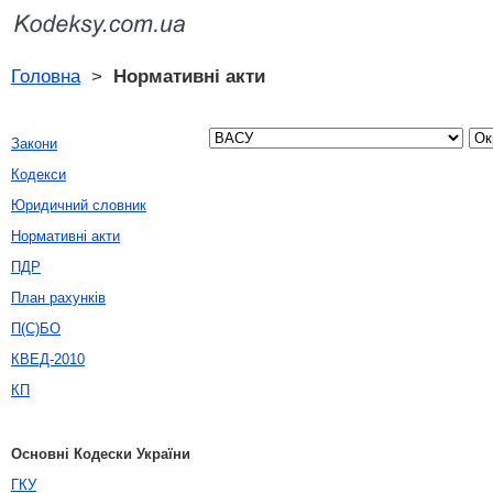
Головна
>
Нормативні акти
Закони
Кодекси
Юридичний словник
Нормативні акти
ПДР
План рахунків
П(С)БО
КВЕД-2010
КП
Основні Кодески України
ГКУ