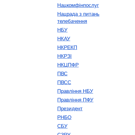
Нацкомфінпослуг
Нацрада з питань
телебачення
НБУ
НКАУ
НКРЕКП
НКРЗІ
НКЦПФР
ПВС
ПВСС
Правління НБУ
Правління ПФУ
Президент
РНБО
СБУ
СЗРУ