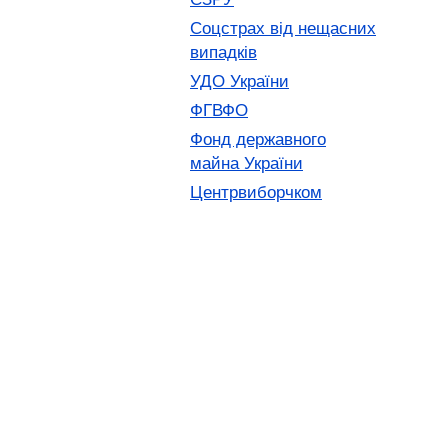
Соцстрах від нещасних
випадків
УДО України
ФГВФО
Фонд державного
майна України
Центрвиборчком