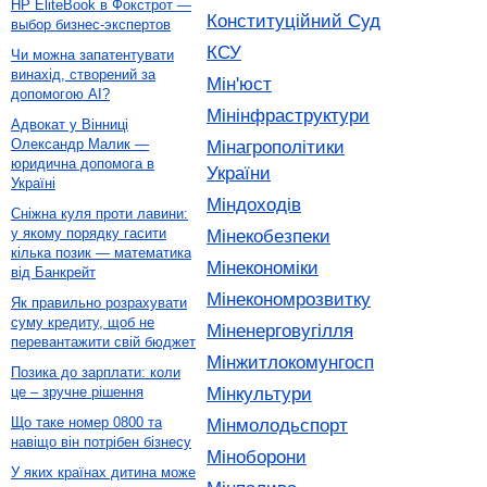
HP EliteBook в Фокстрот —
Конституційний Суд
выбор бизнес-экспертов
КСУ
Чи можна запатентувати
винахід, створений за
Мін'юст
допомогою AI?
Мінінфраструктури
Адвокат у Вінниці
Олександр Малик —
Мінагрополітики
юридична допомога в
України
Україні
Міндоходів
Сніжна куля проти лавини:
у якому порядку гасити
Мінекобезпеки
кілька позик — математика
Мінекономіки
від Банкрейт
Мінекономрозвитку
Як правильно розрахувати
суму кредиту, щоб не
Міненерговугілля
перевантажити свій бюджет
Мінжитлокомунгосп
Позика до зарплати: коли
Мінкультури
це – зручне рішення
Що таке номер 0800 та
Мінмолодьспорт
навіщо він потрібен бізнесу
Міноборони
У яких країнах дитина може