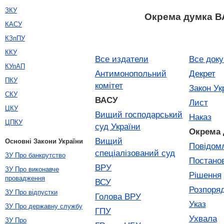
ЗКУ
Окрема думка 
КАСУ
КЗпПУ
ККУ
Все издатели
Все док
КУпАП
Антимонопольний
Декрет
ПКУ
комітет
Закон Ук
СКУ
ВАСУ
Лист
ЦКУ
Вищий господарський
Наказ
ЦПКУ
суд України
Окрема 
Вищий
Основні Закони України
Повідом
спеціалізований суд
ЗУ Про банкрутство
Постано
ВРУ
ЗУ Про виконавче
Рішення
провадження
ВСУ
Розпоря
ЗУ Про відпустки
Голова ВРУ
Указ
ЗУ Про державну службу
ГПУ
Ухвала
ЗУ Про