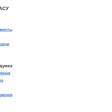
ВАСУ
ументы
раїни
думка
лення
ва
дження