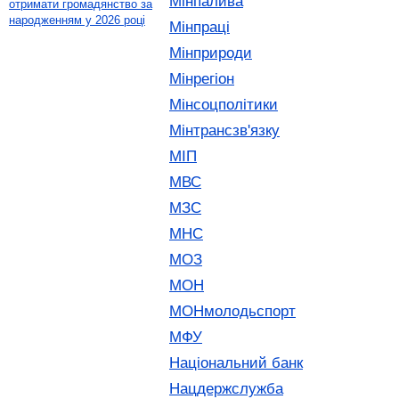
Мінпалива
отримати громадянство за
народженням у 2026 році
Мінпраці
Мінприроди
Мінрегіон
Мінсоцполітики
Мінтрансзв'язку
МІП
МВС
МЗС
МНС
МОЗ
МОН
МОНмолодьспорт
МФУ
Національний банк
Нацдержслужба