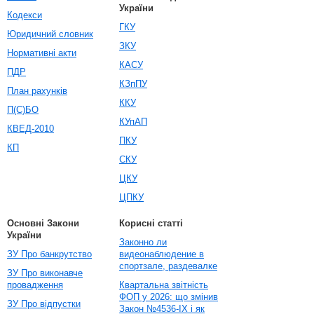
України
Кодекси
ГКУ
Юридичний словник
ЗКУ
Нормативні акти
КАСУ
ПДР
КЗпПУ
План рахунків
ККУ
П(С)БО
КУпАП
КВЕД-2010
ПКУ
КП
СКУ
ЦКУ
ЦПКУ
Основні Закони
Корисні статті
України
Законно ли
ЗУ Про банкрутство
видеонаблюдение в
спортзале, раздевалке
ЗУ Про виконавче
провадження
Квартальна звітність
ФОП у 2026: що змінив
ЗУ Про відпустки
Закон №4536-IX і як