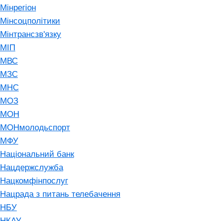
Мінрегіон
Мінсоцполітики
Мінтрансзв'язку
МІП
МВС
МЗС
МНС
МОЗ
МОН
МОНмолодьспорт
МФУ
Національний банк
Нацдержслужба
Нацкомфінпослуг
Нацрада з питань телебачення
НБУ
НКАУ