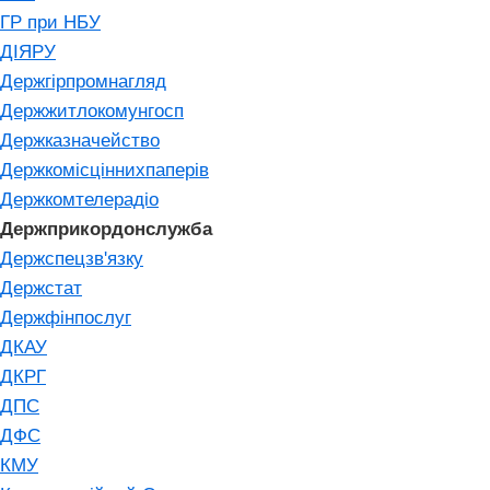
ГР при НБУ
ДІЯРУ
Держгірпромнагляд
Держжитлокомунгосп
Держказначейство
Держкомісціннихпаперів
Держкомтелерадіо
Держприкордонслужба
Держспецзв'язку
Держстат
Держфінпослуг
ДКАУ
ДКРГ
ДПС
ДФС
КМУ