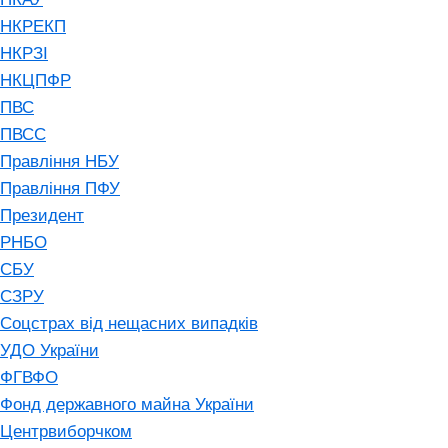
НКРЕКП
НКРЗІ
НКЦПФР
ПВС
ПВСС
Правління НБУ
Правління ПФУ
Президент
РНБО
СБУ
СЗРУ
Соцстрах від нещасних випадків
УДО України
ФГВФО
Фонд державного майна України
Центрвиборчком