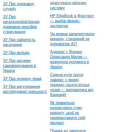
адаптувати облікову
ЗУ Про державну
систему
службу
HP EliteBook в Фокстрот
ЗУ Про
— выбор бизнес-
загальнообов'язкове
экспертов
державне пенсійне
страхування
Чи можна запатентувати
винахід, створений за
ЗУ Про зайнятість
допомогою AI?
населення
Адвокат у Вінниці
ЗУ Про міліцію
Олександр Малик —
ЗУ Про місцеве
юридична допомога в
самоврядування в
Україні
Україні
Сніжна куля проти
ЗУ Про охорону праці
лавини: у якому
порядку гасити кілька
ЗУ Про регулювання
позик — математика від
містобудівної діяльності
Банкрейт
Як правильно
розрахувати суму
кредиту, щоб не
перевантажити свій
бюджет
Позика до зарплати: