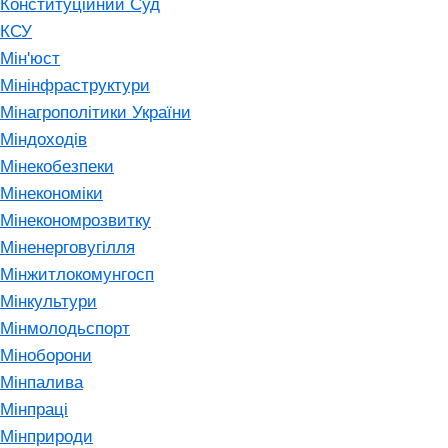
Конституційний Суд
КСУ
Мін'юст
Мінінфраструктури
Мінагрополітики України
Міндоходів
Мінекобезпеки
Мінекономіки
Мінекономрозвитку
Міненерговугілля
Мінжитлокомунгосп
Мінкультури
Мінмолодьспорт
Міноборони
Мінпалива
Мінпраці
Мінприроди