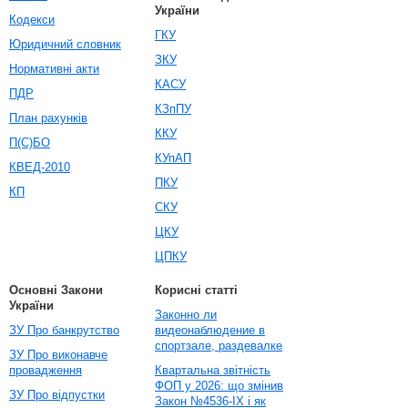
України
Кодекси
ГКУ
Юридичний словник
ЗКУ
Нормативні акти
КАСУ
ПДР
КЗпПУ
План рахунків
ККУ
П(С)БО
КУпАП
КВЕД-2010
ПКУ
КП
СКУ
ЦКУ
ЦПКУ
Основні Закони
Корисні статті
України
Законно ли
ЗУ Про банкрутство
видеонаблюдение в
спортзале, раздевалке
ЗУ Про виконавче
провадження
Квартальна звітність
ФОП у 2026: що змінив
ЗУ Про відпустки
Закон №4536-IX і як