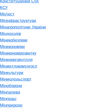
Конституційний Суд
КСУ
Мін'юст
Мінінфраструктури
Мінагрополітики України
Міндоходів
Мінекобезпеки
Мінекономіки
Мінекономрозвитку
Міненерговугілля
Мінжитлокомунгосп
Мінкультури
Мінмолодьспорт
Міноборони
Мінпалива
Мінпраці
Мінприроди