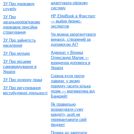
адаптувати облікову
ЗУ Про державну
систему
службу
HP EliteBook в Фокстрот
ЗУ Про
— выбор бизнес-
загальнообов'язкове
экспертов
державне пенсійне
страхування
Чи можна запатентувати
винахід, створений за
ЗУ Про зайнятість
допомогою AI?
населення
Адвокат у Вінниці
ЗУ Про міліцію
Олександр Малик —
ЗУ Про місцеве
юридична допомога в
самоврядування в
Україні
Україні
Сніжна куля проти
ЗУ Про охорону праці
лавини: у якому
порядку гасити кілька
ЗУ Про регулювання
позик — математика від
містобудівної діяльності
Банкрейт
Як правильно
розрахувати суму
кредиту, щоб не
перевантажити свій
бюджет
Позика до зарплати: