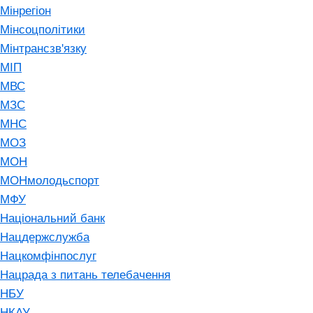
Мінрегіон
Мінсоцполітики
Мінтрансзв'язку
МІП
МВС
МЗС
МНС
МОЗ
МОН
МОНмолодьспорт
МФУ
Національний банк
Нацдержслужба
Нацкомфінпослуг
Нацрада з питань телебачення
НБУ
НКАУ