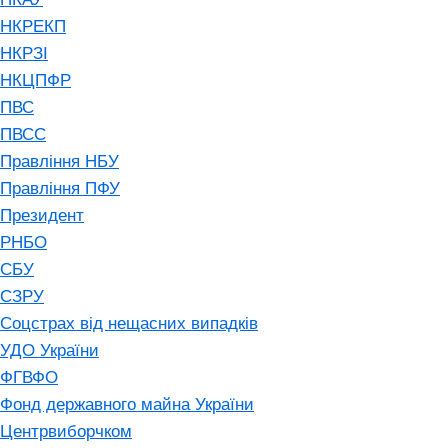
НКРЕКП
НКРЗІ
НКЦПФР
ПВС
ПВСС
Правління НБУ
Правління ПФУ
Президент
РНБО
СБУ
СЗРУ
Соцстрах від нещасних випадків
УДО України
ФГВФО
Фонд державного майна України
Центрвиборчком