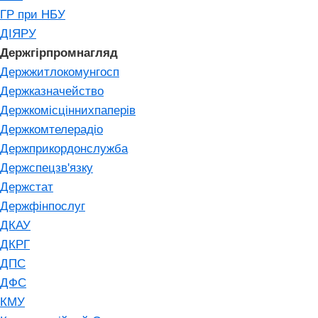
ГР при НБУ
ДІЯРУ
Держгірпромнагляд
Держжитлокомунгосп
Держказначейство
Держкомісціннихпаперів
Держкомтелерадіо
Держприкордонслужба
Держспецзв'язку
Держстат
Держфінпослуг
ДКАУ
ДКРГ
ДПС
ДФС
КМУ