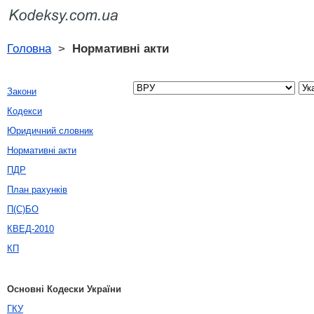
Головна
>
Нормативні акти
Закони
Кодекси
Юридичний словник
Нормативні акти
ПДР
План рахунків
П(С)БО
КВЕД-2010
КП
Основні Кодески України
ГКУ