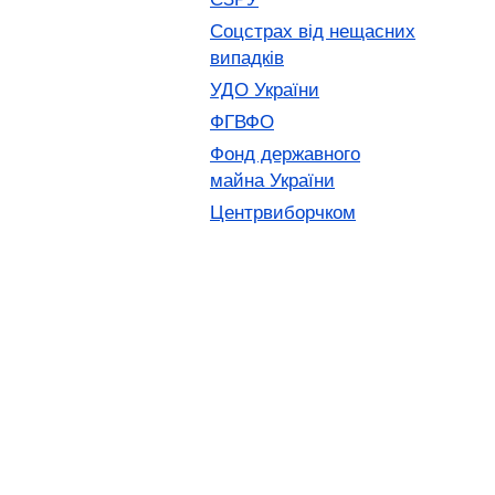
Соцстрах від нещасних
випадків
УДО України
ФГВФО
Фонд державного
майна України
Центрвиборчком