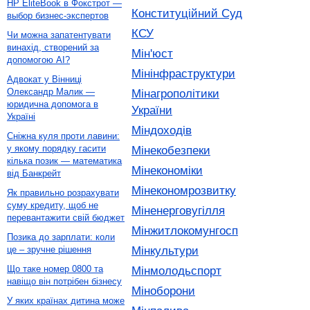
HP EliteBook в Фокстрот —
Конституційний Суд
выбор бизнес-экспертов
КСУ
Чи можна запатентувати
винахід, створений за
Мін'юст
допомогою AI?
Мінінфраструктури
Адвокат у Вінниці
Олександр Малик —
Мінагрополітики
юридична допомога в
України
Україні
Міндоходів
Сніжна куля проти лавини:
у якому порядку гасити
Мінекобезпеки
кілька позик — математика
Мінекономіки
від Банкрейт
Мінекономрозвитку
Як правильно розрахувати
суму кредиту, щоб не
Міненерговугілля
перевантажити свій бюджет
Мінжитлокомунгосп
Позика до зарплати: коли
Мінкультури
це – зручне рішення
Що таке номер 0800 та
Мінмолодьспорт
навіщо він потрібен бізнесу
Міноборони
У яких країнах дитина може