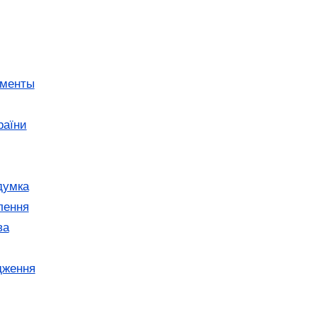
ументы
раїни
думка
лення
ва
дження