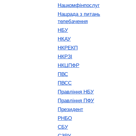
Нацкомфінпослуг
Нацрада з питань
телебачення
НБУ
НКАУ
НКРЕКП
НКРЗІ
НКЦПФР
ПВС
ПВСС
Правління НБУ
Правління ПФУ
Президент
РНБО
СБУ
СЗРУ