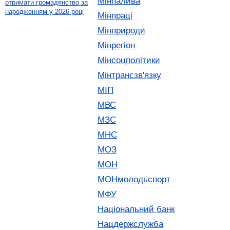
Мінпалива
отримати громадянство за
народженням у 2026 році
Мінпраці
Мінприроди
Мінрегіон
Мінсоцполітики
Мінтрансзв'язку
МІП
МВС
МЗС
МНС
МОЗ
МОН
МОНмолодьспорт
МФУ
Національний банк
Нацдержслужба