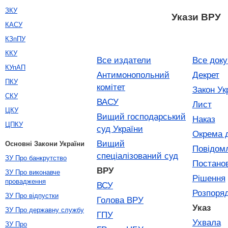
ЗКУ
Укази ВРУ
КАСУ
КЗпПУ
ККУ
Все издатели
Все док
КУпАП
Антимонопольний
Декрет
ПКУ
комітет
Закон Ук
СКУ
ВАСУ
Лист
ЦКУ
Вищий господарський
Наказ
ЦПКУ
суд України
Окрема 
Вищий
Основні Закони України
Повідом
спеціалізований суд
ЗУ Про банкрутство
Постано
ВРУ
ЗУ Про виконавче
Рішення
провадження
ВСУ
Розпоря
ЗУ Про відпустки
Голова ВРУ
Указ
ЗУ Про державну службу
ГПУ
Ухвала
ЗУ Про