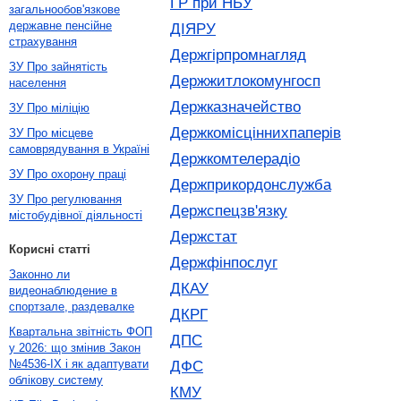
ГР при НБУ
загальнообов'язкове
державне пенсійне
ДІЯРУ
страхування
Держгірпромнагляд
ЗУ Про зайнятість
Держжитлокомунгосп
населення
Держказначейство
ЗУ Про міліцію
Держкомісціннихпаперів
ЗУ Про місцеве
самоврядування в Україні
Держкомтелерадіо
ЗУ Про охорону праці
Держприкордонслужба
ЗУ Про регулювання
Держспецзв'язку
містобудівної діяльності
Держстат
Корисні статті
Держфінпослуг
Законно ли
ДКАУ
видеонаблюдение в
спортзале, раздевалке
ДКРГ
Квартальна звітність ФОП
ДПС
у 2026: що змінив Закон
№4536-IX і як адаптувати
ДФС
облікову систему
КМУ