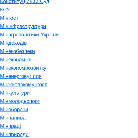
Конституційний Суд
КСУ
Мін'юст
Мінінфраструктури
Мінагрополітики України
Міндоходів
Мінекобезпеки
Мінекономіки
Мінекономрозвитку
Міненерговугілля
Мінжитлокомунгосп
Мінкультури
Мінмолодьспорт
Міноборони
Мінпалива
Мінпраці
Мінприроди