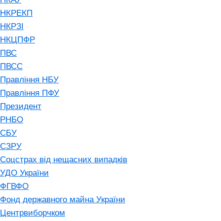
НКРЕКП
НКРЗІ
НКЦПФР
ПВС
ПВСС
Правління НБУ
Правління ПФУ
Президент
РНБО
СБУ
СЗРУ
Соцстрах від нещасних випадків
УДО України
ФГВФО
Фонд державного майна України
Центрвиборчком