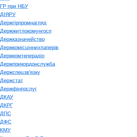
ГР при НБУ
ДІЯРУ
Держгірпромнагляд
Держжитлокомунгосп
Держказначейство
Держкомісціннихпаперів
Держкомтелерадіо
Держприкордонслужба
Держспецзв'язку
Держстат
Держфінпослуг
ДКАУ
ДКРГ
ДПС
ДФС
КМУ