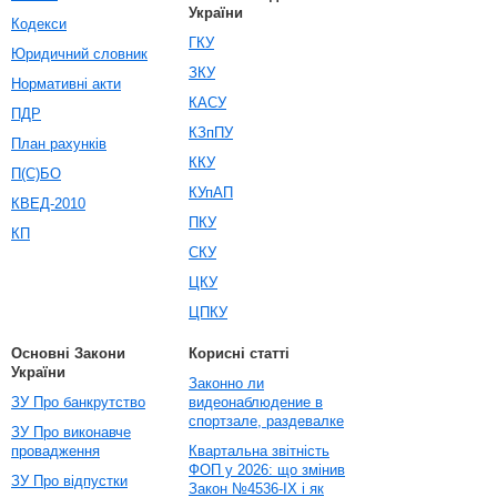
України
Кодекси
ГКУ
Юридичний словник
ЗКУ
Нормативні акти
КАСУ
ПДР
КЗпПУ
План рахунків
ККУ
П(С)БО
КУпАП
КВЕД-2010
ПКУ
КП
СКУ
ЦКУ
ЦПКУ
Основні Закони
Корисні статті
України
Законно ли
ЗУ Про банкрутство
видеонаблюдение в
спортзале, раздевалке
ЗУ Про виконавче
провадження
Квартальна звітність
ФОП у 2026: що змінив
ЗУ Про відпустки
Закон №4536-IX і як