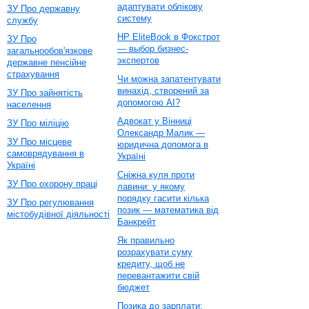
адаптувати облікову
ЗУ Про державну
систему
службу
HP EliteBook в Фокстрот
ЗУ Про
— выбор бизнес-
загальнообов'язкове
экспертов
державне пенсійне
страхування
Чи можна запатентувати
винахід, створений за
ЗУ Про зайнятість
допомогою AI?
населення
Адвокат у Вінниці
ЗУ Про міліцію
Олександр Малик —
ЗУ Про місцеве
юридична допомога в
самоврядування в
Україні
Україні
Сніжна куля проти
ЗУ Про охорону праці
лавини: у якому
порядку гасити кілька
ЗУ Про регулювання
позик — математика від
містобудівної діяльності
Банкрейт
Як правильно
розрахувати суму
кредиту, щоб не
перевантажити свій
бюджет
Позика до зарплати: