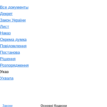
Все документы
Декрет
Закон України
Лист
Наказ
Окрема думка
Повідомлення
Постанова
Рішення
Розпорядження
Указ
Ухвала
Закони
Основні Кодески