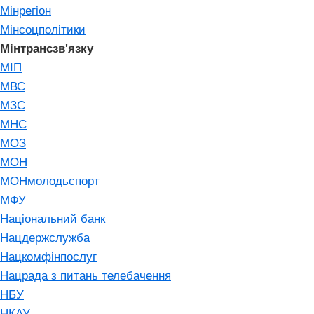
Мінрегіон
Мінсоцполітики
Мінтрансзв'язку
МІП
МВС
МЗС
МНС
МОЗ
МОН
МОНмолодьспорт
МФУ
Національний банк
Нацдержслужба
Нацкомфінпослуг
Нацрада з питань телебачення
НБУ
НКАУ