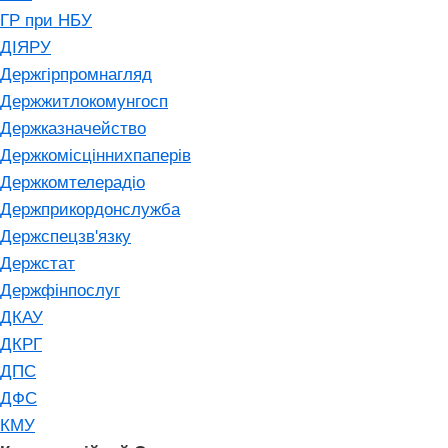
ГР при НБУ
ДІЯРУ
Держгірпромнагляд
Держжитлокомунгосп
Держказначейство
Держкомісціннихпаперів
Держкомтелерадіо
Держприкордонслужба
Держспецзв'язку
Держстат
Держфінпослуг
ДКАУ
ДКРГ
ДПС
ДФС
КМУ