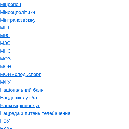
Мінрегіон
Мінсоцполітики
Мінтрансзв'язку
МІП
МВС
МЗС
МНС
МОЗ
МОН
МОНмолодьспорт
МФУ
Національний банк
Нацдержслужба
Нацкомфінпослуг
Нацрада з питань телебачення
НБУ
НКАУ