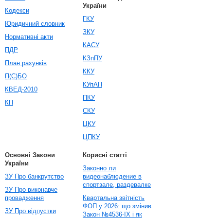
України
Кодекси
ГКУ
Юридичний словник
ЗКУ
Нормативні акти
КАСУ
ПДР
КЗпПУ
План рахунків
ККУ
П(С)БО
КУпАП
КВЕД-2010
ПКУ
КП
СКУ
ЦКУ
ЦПКУ
Основні Закони
Корисні статті
України
Законно ли
ЗУ Про банкрутство
видеонаблюдение в
спортзале, раздевалке
ЗУ Про виконавче
провадження
Квартальна звітність
ФОП у 2026: що змінив
ЗУ Про відпустки
Закон №4536-IX і як