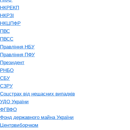
НКРЕКП
НКРЗІ
НКЦПФР
ПВС
ПВСС
Правління НБУ
Правління ПФУ
Президент
РНБО
СБУ
СЗРУ
Соцстрах від нещасних випадків
УДО України
ФГВФО
Фонд державного майна України
Центрвиборчком