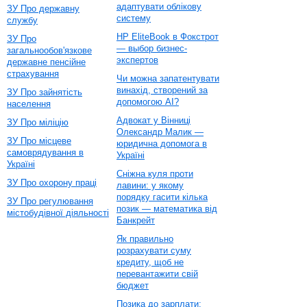
адаптувати облікову
ЗУ Про державну
систему
службу
HP EliteBook в Фокстрот
ЗУ Про
— выбор бизнес-
загальнообов'язкове
экспертов
державне пенсійне
страхування
Чи можна запатентувати
винахід, створений за
ЗУ Про зайнятість
допомогою AI?
населення
Адвокат у Вінниці
ЗУ Про міліцію
Олександр Малик —
ЗУ Про місцеве
юридична допомога в
самоврядування в
Україні
Україні
Сніжна куля проти
ЗУ Про охорону праці
лавини: у якому
порядку гасити кілька
ЗУ Про регулювання
позик — математика від
містобудівної діяльності
Банкрейт
Як правильно
розрахувати суму
кредиту, щоб не
перевантажити свій
бюджет
Позика до зарплати: