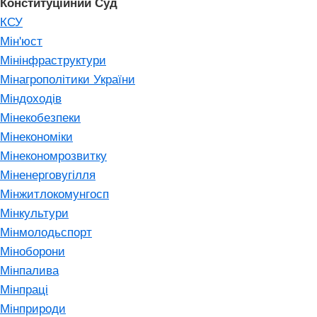
Конституційний Суд
КСУ
Мін'юст
Мінінфраструктури
Мінагрополітики України
Міндоходів
Мінекобезпеки
Мінекономіки
Мінекономрозвитку
Міненерговугілля
Мінжитлокомунгосп
Мінкультури
Мінмолодьспорт
Міноборони
Мінпалива
Мінпраці
Мінприроди