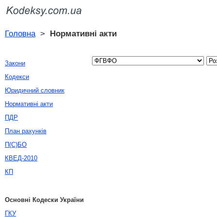
Головна
>
Нормативні акти
Закони
Кодекси
Юридичний словник
Нормативні акти
ПДР
План рахунків
П(С)БО
КВЕД-2010
КП
Основні Кодески України
ГКУ