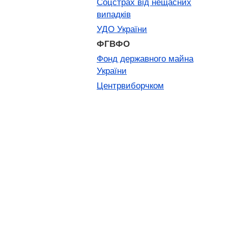
Соцстрах від нещасних
випадків
УДО України
ФГВФО
Фонд державного майна
України
Центрвиборчком