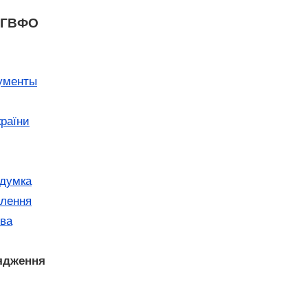
ФГВФО
ументы
країни
думка
лення
ва
ядження