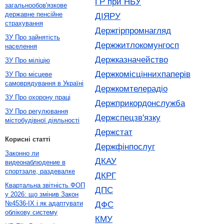
ГР при НБУ
загальнообов'язкове
державне пенсійне
ДІЯРУ
страхування
Держгірпромнагляд
ЗУ Про зайнятість
Держжитлокомунгосп
населення
Держказначейство
ЗУ Про міліцію
Держкомісціннихпаперів
ЗУ Про місцеве
самоврядування в Україні
Держкомтелерадіо
ЗУ Про охорону праці
Держприкордонслужба
ЗУ Про регулювання
Держспецзв'язку
містобудівної діяльності
Держстат
Корисні статті
Держфінпослуг
Законно ли
ДКАУ
видеонаблюдение в
спортзале, раздевалке
ДКРГ
Квартальна звітність ФОП
ДПС
у 2026: що змінив Закон
№4536-IX і як адаптувати
ДФС
облікову систему
КМУ