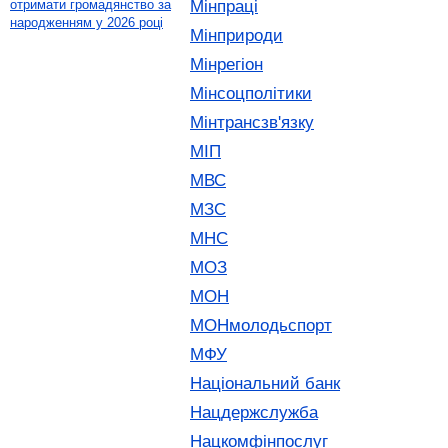
Мінпраці
отримати громадянство за
народженням у 2026 році
Мінприроди
Мінрегіон
Мінсоцполітики
Мінтрансзв'язку
МІП
МВС
МЗС
МНС
МОЗ
МОН
МОНмолодьспорт
МФУ
Національний банк
Нацдержслужба
Нацкомфінпослуг