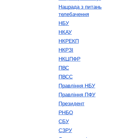
Нацрада з питань
телебачення
НБУ
НКАУ
НКРЕКП
НКРЗІ
НКЦПФР
ПВС
ПВСС
Правління НБУ
Правління ПФУ
Президент
РНБО
СБУ
СЗРУ