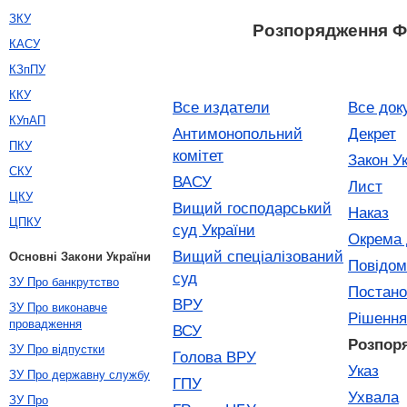
ЗКУ
Розпорядження 
КАСУ
КЗпПУ
ККУ
Все издатели
Все док
КУпАП
Антимонопольний
Декрет
ПКУ
комітет
Закон У
СКУ
ВАСУ
Лист
ЦКУ
Вищий господарський
Наказ
ЦПКУ
суд України
Окрема 
Вищий спеціалізований
Основні Закони України
Повідом
суд
ЗУ Про банкрутство
Постано
ВРУ
ЗУ Про виконавче
Рішення
провадження
ВСУ
Розпор
ЗУ Про відпустки
Голова ВРУ
Указ
ЗУ Про державну службу
ГПУ
Ухвала
ЗУ Про