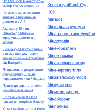
HP EliteBook в Фокстрот —
Конституційний Суд
выбор бизнес-экспертов
КСУ
Чи можна запатентувати
винахід, створений за
Мін'юст
допомогою AI?
Мінінфраструктури
Адвокат у Вінниці
Олександр Малик —
Мінагрополітики України
юридична допомога в
Міндоходів
Україні
Мінекобезпеки
Сніжна куля проти лавини:
у якому порядку гасити
Мінекономіки
кілька позик — математика
Мінекономрозвитку
від Банкрейт
Міненерговугілля
Як правильно розрахувати
суму кредиту, щоб не
Мінжитлокомунгосп
перевантажити свій бюджет
Мінкультури
Позика до зарплати: коли
це – зручне рішення
Мінмолодьспорт
Що таке номер 0800 та
Міноборони
навіщо він потрібен бізнесу
Мінпалива
У яких країнах дитина може