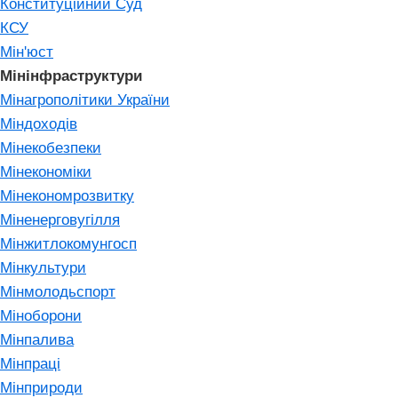
Конституційний Суд
КСУ
Мін'юст
Мінінфраструктури
Мінагрополітики України
Міндоходів
Мінекобезпеки
Мінекономіки
Мінекономрозвитку
Міненерговугілля
Мінжитлокомунгосп
Мінкультури
Мінмолодьспорт
Міноборони
Мінпалива
Мінпраці
Мінприроди