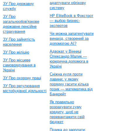
адаптувати облікову
ЗУ Про державну
систему
службу
HP EliteBook в Фокстрот
ЗУ Про
— выбор бизнес-
загальнообов'язкове
экспертов
державне пенсійне
страхування
Чи можна запатентувати
винахід, створений за
ЗУ Про зайнятість
допомогою AI?
населення
Адвокат у Вінниці
ЗУ Про міліцію
Олександр Малик —
ЗУ Про місцеве
юридична допомога в
самоврядування в
Україні
Україні
Сніжна куля проти
ЗУ Про охорону праці
лавини: у якому
порядку гасити кілька
ЗУ Про регулювання
позик — математика від
містобудівної діяльності
Банкрейт
Як правильно
розрахувати суму
кредиту, щоб не
перевантажити свій
бюджет
Позика до зарплати: