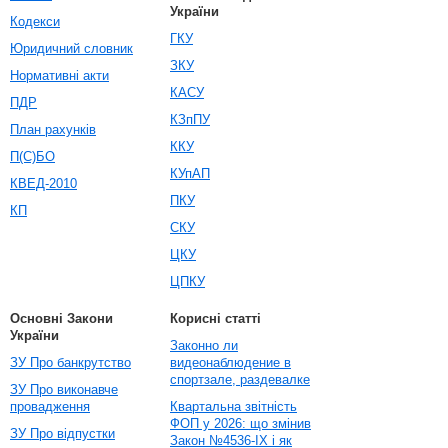
України
Кодекси
ГКУ
Юридичний словник
ЗКУ
Нормативні акти
КАСУ
ПДР
КЗпПУ
План рахунків
ККУ
П(С)БО
КУпАП
КВЕД-2010
ПКУ
КП
СКУ
ЦКУ
ЦПКУ
Основні Закони
Корисні статті
України
Законно ли
ЗУ Про банкрутство
видеонаблюдение в
спортзале, раздевалке
ЗУ Про виконавче
провадження
Квартальна звітність
ФОП у 2026: що змінив
ЗУ Про відпустки
Закон №4536-IX і як