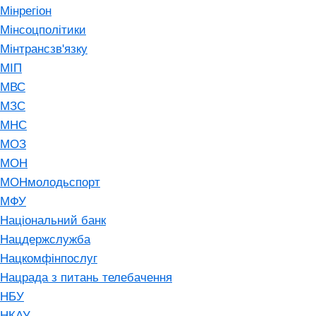
Мінрегіон
Мінсоцполітики
Мінтрансзв'язку
МІП
МВС
МЗС
МНС
МОЗ
МОН
МОНмолодьспорт
МФУ
Національний банк
Нацдержслужба
Нацкомфінпослуг
Нацрада з питань телебачення
НБУ
НКАУ