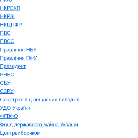
НКРЕКП
НКРЗІ
НКЦПФР
ПВС
ПВСС
Правління НБУ
Правління ПФУ
Президент
РНБО
СБУ
СЗРУ
Соцстрах від нещасних випадків
УДО України
ФГВФО
Фонд державного майна України
Центрвиборчком