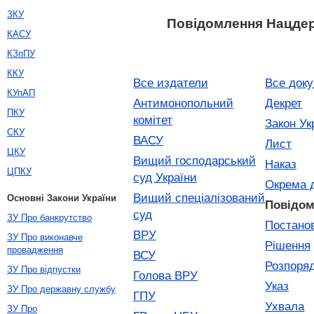
ЗКУ
Повідомлення Нацде
КАСУ
КЗпПУ
ККУ
Все издатели
Все док
КУпАП
Антимонопольний
Декрет
ПКУ
комітет
Закон Ук
СКУ
ВАСУ
Лист
ЦКУ
Вищий господарський
Наказ
ЦПКУ
суд України
Окрема 
Вищий спеціалізований
Основні Закони України
Повідо
суд
ЗУ Про банкрутство
Постано
ВРУ
ЗУ Про виконавче
Рішення
провадження
ВСУ
Розпоря
ЗУ Про відпустки
Голова ВРУ
Указ
ЗУ Про державну службу
ГПУ
Ухвала
ЗУ Про