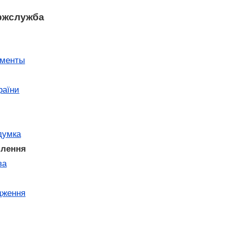
ржслужба
ументы
раїни
думка
млення
ва
дження