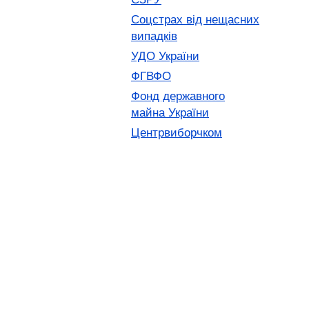
Соцстрах від нещасних
випадків
УДО України
ФГВФО
Фонд державного
майна України
Центрвиборчком