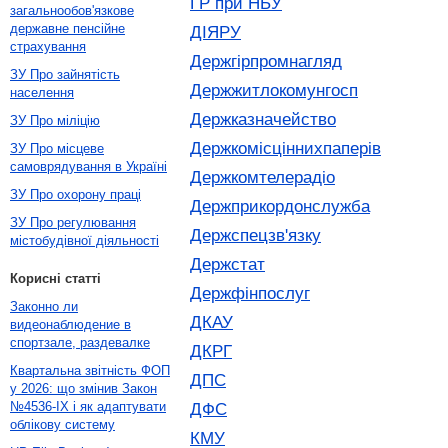
ГР при НБУ
загальнообов'язкове
державне пенсійне
ДІЯРУ
страхування
Держгірпромнагляд
ЗУ Про зайнятість
Держжитлокомунгосп
населення
Держказначейство
ЗУ Про міліцію
Держкомісціннихпаперів
ЗУ Про місцеве
самоврядування в Україні
Держкомтелерадіо
ЗУ Про охорону праці
Держприкордонслужба
ЗУ Про регулювання
Держспецзв'язку
містобудівної діяльності
Держстат
Корисні статті
Держфінпослуг
Законно ли
ДКАУ
видеонаблюдение в
спортзале, раздевалке
ДКРГ
Квартальна звітність ФОП
ДПС
у 2026: що змінив Закон
№4536-IX і як адаптувати
ДФС
облікову систему
КМУ