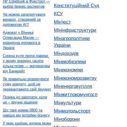
HP EliteBook в Фокстрот —
Конституційний Суд
выбор бизнес-экспертов
КСУ
Чи можна запатентувати
винахід, створений за
Мін'юст
допомогою AI?
Мінінфраструктури
Адвокат у Вінниці
Олександр Малик —
Мінагрополітики
юридична допомога в
України
Україні
Міндоходів
Сніжна куля проти лавини:
у якому порядку гасити
Мінекобезпеки
кілька позик — математика
Мінекономіки
від Банкрейт
Мінекономрозвитку
Як правильно розрахувати
суму кредиту, щоб не
Міненерговугілля
перевантажити свій бюджет
Мінжитлокомунгосп
Позика до зарплати: коли
Мінкультури
це – зручне рішення
Що таке номер 0800 та
Мінмолодьспорт
навіщо він потрібен бізнесу
Міноборони
У яких країнах дитина може