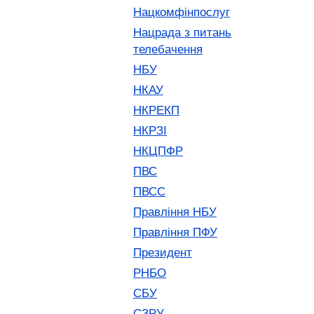
Нацкомфінпослуг
Нацрада з питань
телебачення
НБУ
НКАУ
НКРЕКП
НКРЗІ
НКЦПФР
ПВС
ПВСС
Правління НБУ
Правління ПФУ
Президент
РНБО
СБУ
СЗРУ