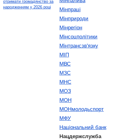
Мінпалива
отримати громадянство за
народженням у 2026 році
Мінпраці
Мінприроди
Мінрегіон
Мінсоцполітики
Мінтрансзв'язку
МІП
МВС
МЗС
МНС
МОЗ
МОН
МОНмолодьспорт
МФУ
Національний банк
Нацдержслужба