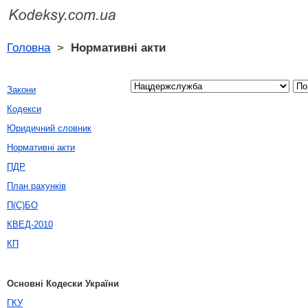
Головна
>
Нормативні акти
Закони
Кодекси
Юридичний словник
Нормативні акти
ПДР
План рахунків
П(С)БО
КВЕД-2010
КП
Основні Кодески України
ГКУ