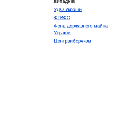
випадків
УДО України
ФГВФО
Фонд державного майна
України
Центрвиборчком