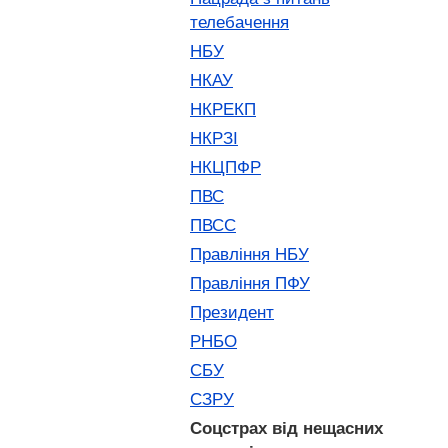
телебачення
НБУ
НКАУ
НКРЕКП
НКРЗІ
НКЦПФР
ПВС
ПВСС
Правління НБУ
Правління ПФУ
Президент
РНБО
СБУ
СЗРУ
Соцстрах від нещасних