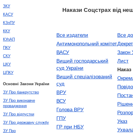
ЗКУ
Накази Соцстрах від не
КАСУ
КЗпПУ
ККУ
Все издатели
Все д
КУпАП
Антимонопольний комітет
Декрет
ПКУ
ВАСУ
Закон 
СКУ
Вищий господарський
Лист
ЦКУ
суд України
Наказ
ЦПКУ
Вищий спеціалізований
Окрем
суд
Основні Закони України
Повід
ВРУ
ЗУ Про банкрутство
Поста
ВСУ
ЗУ Про виконавче
Рішен
провадження
Голова ВРУ
Розпо
ЗУ Про відпустки
ГПУ
Указ
ЗУ Про державну службу
ГР при НБУ
Ухвал
ЗУ Про