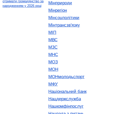
отримати громадянство за
Мінприроди
народженням у 2026 році
Мінрегіон
Мінсоцполітики
Мінтрансзв'язку
МІП
МВС
МЗС
МНС
МОЗ
МОН
МОНмолодьспорт
МФУ
Національний банк
Нацдержслужба
Нацкомфінпослуг
Нацрада з питань