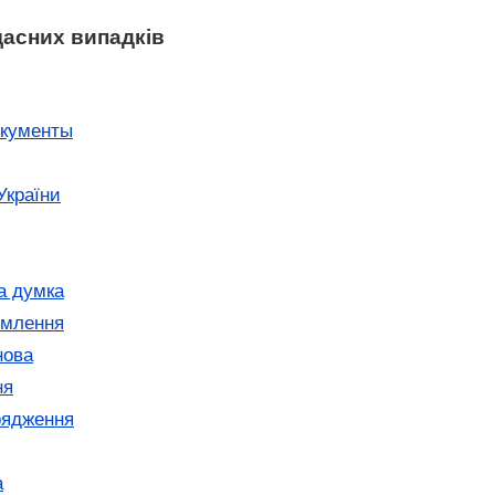
щасних випадків
окументы
України
а думка
омлення
нова
ня
рядження
а