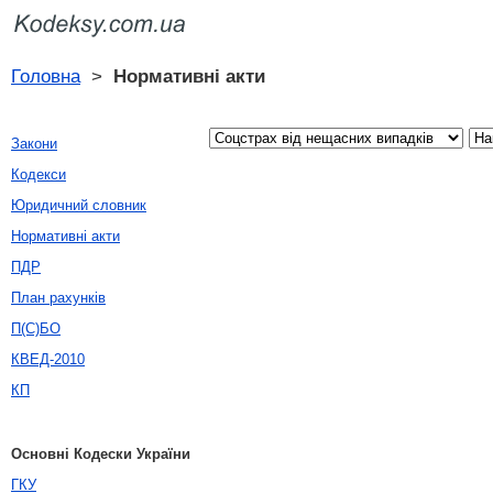
Головна
>
Нормативні акти
Закони
Кодекси
Юридичний словник
Нормативні акти
ПДР
План рахунків
П(С)БО
КВЕД-2010
КП
Основні Кодески України
ГКУ