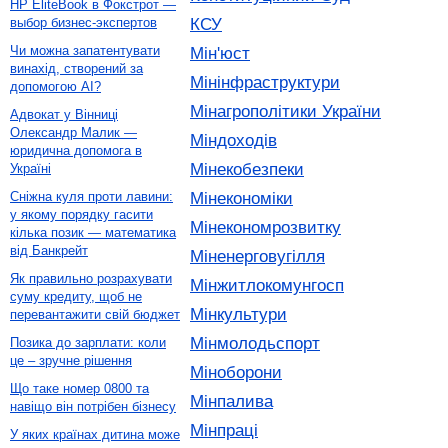
HP EliteBook в Фокстрот —
КСУ
выбор бизнес-экспертов
Чи можна запатентувати
Мін'юст
винахід, створений за
Мінінфраструктури
допомогою AI?
Мінагрополітики України
Адвокат у Вінниці
Олександр Малик —
Міндоходів
юридична допомога в
Мінекобезпеки
Україні
Мінекономіки
Сніжна куля проти лавини:
у якому порядку гасити
Мінекономрозвитку
кілька позик — математика
від Банкрейт
Міненерговугілля
Як правильно розрахувати
Мінжитлокомунгосп
суму кредиту, щоб не
Мінкультури
перевантажити свій бюджет
Мінмолодьспорт
Позика до зарплати: коли
це – зручне рішення
Міноборони
Що таке номер 0800 та
Мінпалива
навіщо він потрібен бізнесу
Мінпраці
У яких країнах дитина може