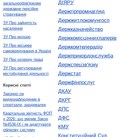
ДІЯРУ
загальнообов'язкове
державне пенсійне
Держгірпромнагляд
страхування
Держжитлокомунгосп
ЗУ Про зайнятість
населення
Держказначейство
ЗУ Про міліцію
Держкомісціннихпаперів
ЗУ Про місцеве
Держкомтелерадіо
самоврядування в Україні
Держприкордонслужба
ЗУ Про охорону праці
Держспецзв'язку
ЗУ Про регулювання
Держстат
містобудівної діяльності
Держфінпослуг
Корисні статті
ДКАУ
Законно ли
видеонаблюдение в
ДКРГ
спортзале, раздевалке
ДПС
Квартальна звітність ФОП
ДФС
у 2026: що змінив Закон
№4536-IX і як адаптувати
КМУ
облікову систему
Конституційний Суд