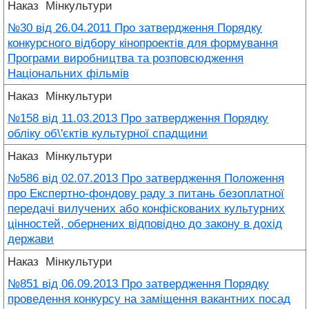
Наказ
Мінкультури
№30 від 26.04.2011 Про затвердження Порядку
конкурсного відбору кінопроектів для формування
Програми виробництва та розповсюдження
Національних фільмів
Наказ
Мінкультури
№158 від 11.03.2013 Про затвердження Порядку
обліку об\'єктів культурної спадщини
Наказ
Мінкультури
№586 від 02.07.2013 Про затвердження Положення
про Експертно-фондову раду з питань безоплатної
передачі вилучених або конфіскованих культурних
цінностей, обернених відповідно до закону в дохід
держави
Наказ
Мінкультури
№851 від 06.09.2013 Про затвердження Порядку
проведення конкурсу на заміщення вакантних посад