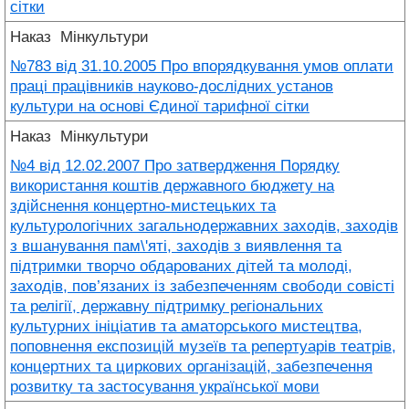
сітки
Наказ
Мінкультури
№783 від 31.10.2005 Про впорядкування умов оплати
праці працівників науково-дослідних установ
культури на основі Єдиної тарифної сітки
Наказ
Мінкультури
№4 від 12.02.2007 Про затвердження Порядку
використання коштів державного бюджету на
здійснення концертно-мистецьких та
культурологічних загальнодержавних заходів, заходів
з вшанування пам\'яті, заходів з виявлення та
підтримки творчо обдарованих дітей та молоді,
заходів, пов’язаних із забезпеченням свободи совісті
та релігії, державну підтримку регіональних
культурних ініціатив та аматорського мистецтва,
поповнення експозицій музеїв та репертуарів театрів,
концертних та циркових організацій, забезпечення
розвитку та застосування української мови