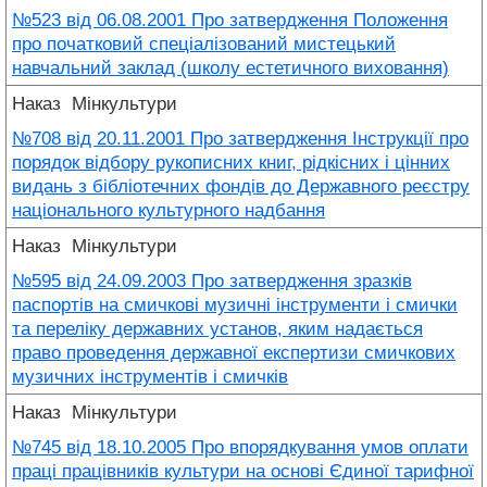
№523 від 06.08.2001 Про затвердження Положення
про початковий спеціалізований мистецький
навчальний заклад (школу естетичного виховання)
Наказ
Мінкультури
№708 від 20.11.2001 Про затвердження Інструкції про
порядок відбору рукописних книг, рідкісних і цінних
видань з бібліотечних фондів до Державного реєстру
національного культурного надбання
Наказ
Мінкультури
№595 від 24.09.2003 Про затвердження зразків
паспортів на смичкові музичні інструменти і смички
та переліку державних установ, яким надається
право проведення державної експертизи смичкових
музичних інструментів і смичків
Наказ
Мінкультури
№745 від 18.10.2005 Про впорядкування умов оплати
праці працівників культури на основі Єдиної тарифної