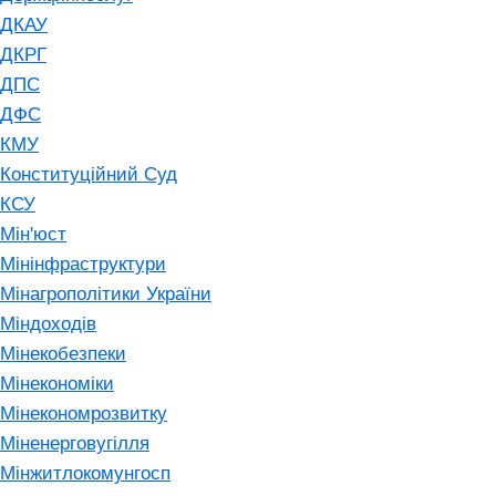
ДКАУ
ДКРГ
ДПС
ДФС
КМУ
Конституційний Суд
КСУ
Мін'юст
Мінінфраструктури
Мінагрополітики України
Міндоходів
Мінекобезпеки
Мінекономіки
Мінекономрозвитку
Міненерговугілля
Мінжитлокомунгосп