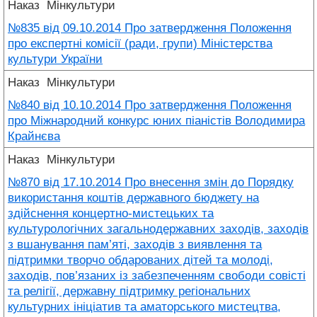
Наказ
Мінкультури
№835 від 09.10.2014 Про затвердження Положення
про експертні комісії (ради, групи) Міністерства
культури України
Наказ
Мінкультури
№840 від 10.10.2014 Про затвердження Положення
про Міжнародний конкурс юних піаністів Володимира
Крайнєва
Наказ
Мінкультури
№870 від 17.10.2014 Про внесення змін до Порядку
використання коштів державного бюджету на
здійснення концертно-мистецьких та
культурологічних загальнодержавних заходів, заходів
з вшанування пам’яті, заходів з виявлення та
підтримки творчо обдарованих дітей та молоді,
заходів, пов’язаних із забезпеченням свободи совісті
та релігії, державну підтримку регіональних
культурних ініціатив та аматорського мистецтва,