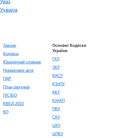
Указ
Ухвала
Закони
Основні Кодески
України
Кодекси
ГКУ
Юридичний словник
ЗКУ
Нормативні акти
КАСУ
ПДР
КЗпПУ
План рахунків
ККУ
П(С)БО
КУпАП
КВЕД-2010
ПКУ
КП
СКУ
ЦКУ
ЦПКУ