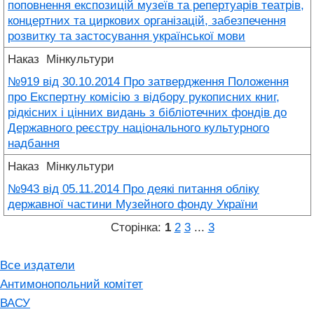
поповнення експозицій музеїв та репертуарів театрів,
концертних та циркових організацій, забезпечення
розвитку та застосування української мови
Наказ
Мінкультури
№919 від 30.10.2014 Про затвердження Положення
про Експертну комісію з відбору рукописних книг,
рідкісних і цінних видань з бібліотечних фондів до
Державного реєстру національного культурного
надбання
Наказ
Мінкультури
№943 від 05.11.2014 Про деякі питання обліку
державної частини Музейного фонду України
Сторінка:
1
2
3
...
3
Все издатели
Антимонопольний комітет
ВАСУ