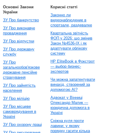
Основні Закони
Корисні статті
України
Законно ли
ЗУ Про банкрутство
видеонаблюдение в
спортзале, раздевалке
ЗУ Про виконавче
провадження
Квартальна звітність
ФОП у 2026: що змінив
ЗУ Про відпустки
Закон №4536-IX і як
адаптувати облікову
ЗУ Про державну
систему
службу
HP EliteBook в Фокстрот
ЗУ Про
— выбор бизнес-
загальнообов'язкове
экспертов
державне пенсійне
страхування
Чи можна запатентувати
винахід, створений за
ЗУ Про зайнятість
допомогою AI?
населення
Адвокат у Вінниці
ЗУ Про міліцію
Олександр Малик —
ЗУ Про місцеве
юридична допомога в
самоврядування в
Україні
Україні
Сніжна куля проти
ЗУ Про охорону праці
лавини: у якому
порядку гасити кілька
ЗУ Про регулювання