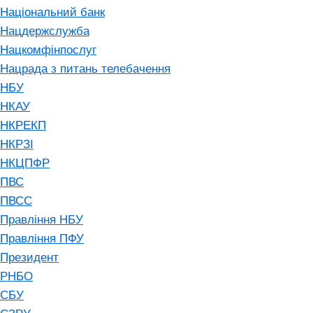
Національний банк
Нацдержслужба
Нацкомфінпослуг
Нацрада з питань телебачення
НБУ
НКАУ
НКРЕКП
НКРЗІ
НКЦПФР
ПВС
ПВСС
Правління НБУ
Правління ПФУ
Президент
РНБО
СБУ