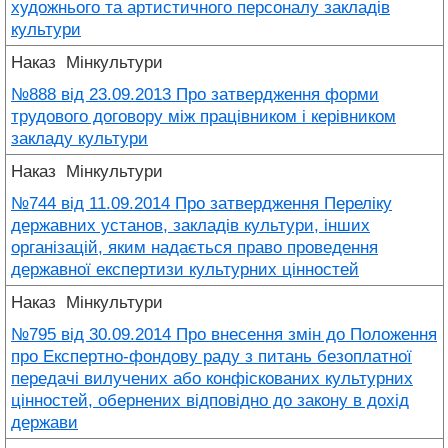
художнього та артистичного персоналу закладів
культури
Наказ
Мінкультури
№888 від 23.09.2013 Про затвердження форми
трудового договору між працівником і керівником
закладу культури
Наказ
Мінкультури
№744 від 11.09.2014 Про затвердження Переліку
державних установ, закладів культури, інших
організацій, яким надається право проведення
державної експертизи культурних цінностей
Наказ
Мінкультури
№795 від 30.09.2014 Про внесення змін до Положення
про Експертно-фондову раду з питань безоплатної
передачі вилучених або конфіскованих культурних
цінностей, обернених відповідно до закону в дохід
держави