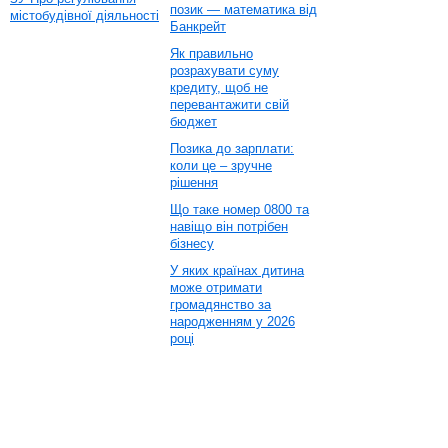
позик — математика від
містобудівної діяльності
Банкрейт
Як правильно
розрахувати суму
кредиту, щоб не
перевантажити свій
бюджет
Позика до зарплати:
коли це – зручне
рішення
Що таке номер 0800 та
навіщо він потрібен
бізнесу
У яких країнах дитина
може отримати
громадянство за
народженням у 2026
році