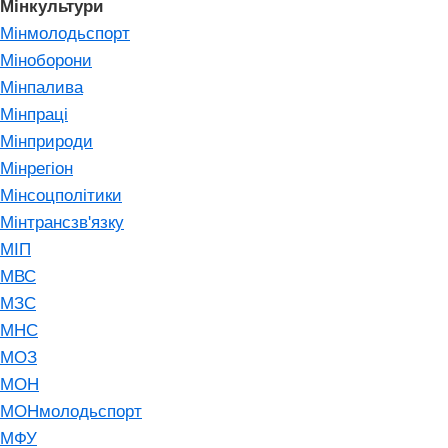
Мінкультури
Мінмолодьспорт
Міноборони
Мінпалива
Мінпраці
Мінприроди
Мінрегіон
Мінсоцполітики
Мінтрансзв'язку
МІП
МВС
МЗС
МНС
МОЗ
МОН
МОНмолодьспорт
МФУ