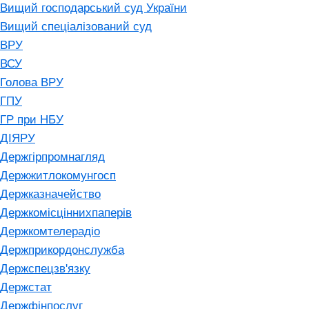
Вищий господарський суд України
Вищий спеціалізований суд
ВРУ
ВСУ
Голова ВРУ
ГПУ
ГР при НБУ
ДІЯРУ
Держгірпромнагляд
Держжитлокомунгосп
Держказначейство
Держкомісціннихпаперів
Держкомтелерадіо
Держприкордонслужба
Держспецзв'язку
Держстат
Держфінпослуг