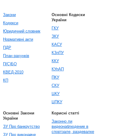
Закони
Основні Кодески
України
Кодекси
ГКУ
Юридичний словник
ЗКУ
Нормативні акти
КАСУ
ПДР
КЗпПУ
План рахунків
ККУ
П(С)БО
КУпАП
КВЕД-2010
ПКУ
КП
СКУ
ЦКУ
ЦПКУ
Основні Закони
Корисні статті
України
Законно ли
ЗУ Про банкрутство
видеонаблюдение в
спортзале, раздевалке
ЗУ Про виконавче