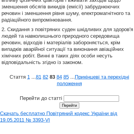
впливу фізичних факторів і вживати заходів щодо
зменшення обсягів викидів (емісії) забруднюючих
речовин і зменшення рівня шуму, електромагнітного та
радіаційного випромінювання.
2. Скидання з повітряних суден шкідливих для здоров'я
людей та навколишнього природного середовища
речовин, відходів і матеріалів забороняється, крім
випадків аварійної ситуації та виконання авіаційних
хімічних робіт. Винні в таких діях особи несуть
відповідальність згідно із законом.
Стаття
1
...
81
82
83
84
85
...
Прикінцеві та перехідні
положення
Перейти до статті
Скачать бесплатно Повітряний кодекс України від
19.05.2011 № 3393-VI