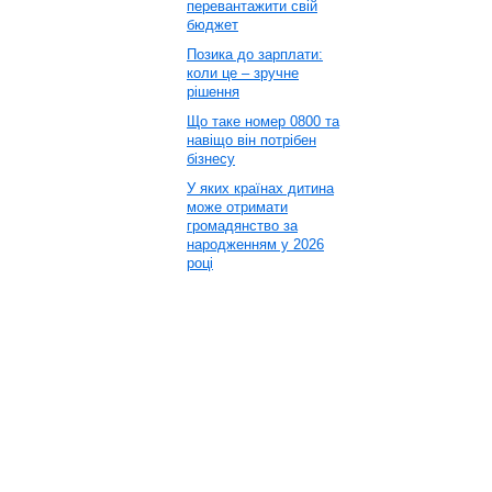
перевантажити свій
бюджет
Позика до зарплати:
коли це – зручне
рішення
Що таке номер 0800 та
навіщо він потрібен
бізнесу
У яких країнах дитина
може отримати
громадянство за
народженням у 2026
році