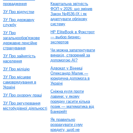
провадження
Квартальна звітність
ФОП у 2026: що змінив
ЗУ Про відпустки
Закон №4536-IX і як
адаптувати облікову
ЗУ Про державну
систему
службу
HP EliteBook в Фокстрот
ЗУ Про
— выбор бизнес-
загальнообов'язкове
экспертов
державне пенсійне
страхування
Чи можна запатентувати
винахід, створений за
ЗУ Про зайнятість
допомогою AI?
населення
Адвокат у Вінниці
ЗУ Про міліцію
Олександр Малик —
ЗУ Про місцеве
юридична допомога в
самоврядування в
Україні
Україні
Сніжна куля проти
ЗУ Про охорону праці
лавини: у якому
порядку гасити кілька
ЗУ Про регулювання
позик — математика від
містобудівної діяльності
Банкрейт
Як правильно
розрахувати суму
кредиту, щоб не